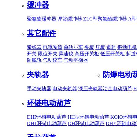
缓冲器
聚氨酯缓冲器
弹簧缓冲器
ZLC型聚氨酯缓冲器
A
其它配件
紧线器
电缆卷筒
单轨小车
夹板
压板
道轨
振动电机
开关
限位开关
风速仪
高压开关柜
低压开关柜
起道
防脱轨
气动绞车
气动平衡器
夹轨器
防爆电动
手动夹轨器
电动夹轨器
液压夹轨器
冶金电动葫芦
环链电动葫芦
DHP环链电动葫芦
HH型环链电动葫芦
KOIO环链
DHT环链电动葫芦
DH环链电动葫芦
DHY环链电