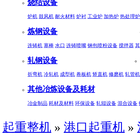
烧结设备
炉机
鼓风机
耐火材料
炉衬
工业炉
加热炉
热处理炉
炼钢设备
连铸机
塞棒
水口
连铸喷嘴
钢包喷粉设备
搅拌器
其
轧钢设备
折弯机
冷轧机
成型机
卷板机
矫直机
修磨机
轧管机
其他冶炼设备及耗材
冶金制品
耗材及材料
环保设备
轧辊设备
混合设备
起重整机
»
港口起重机
»