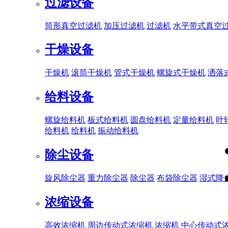
过滤设备
筒形真空过滤机
加压过滤机
过滤机
水平带式真空
干燥设备
干燥机
滚筒干燥机
管式干燥机
螺旋式干燥机
洒落
给料设备
螺旋给料机
板式给料机
圆盘给料机
定量给料机
叶
给料机
给料机
振动给料机
除尘设备
旋风除尘器
重力除尘器
除尘器
布袋除尘器
湿式降
浓缩设备
高效浓缩机
周边传动式浓缩机
浓缩机
中心传动式