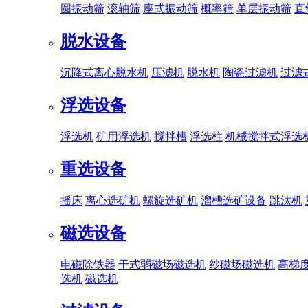
圆振动筛
滚轴筛
座式振动筛
概率筛
单层振动筛
直
脱水设备
沉降式离心脱水机
压滤机
脱水机
陶瓷过滤机
过滤
浮选设备
浮选机
矿用浮选机
搅拌槽
浮选柱
机械搅拌式浮选
重选设备
摇床
离心选矿机
螺旋选矿机
溜槽选矿设备
跳汰机
磁选设备
电磁除铁器
干式弱磁场磁选机
纱磁场磁选机
高梯
选机
磁选机