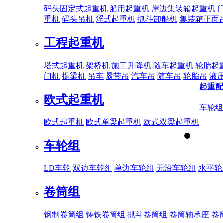
码头固定式起重机
船用起重机
岸边集装箱起重机
重机
码头吊机
浮式起重机
抓斗卸船机
集装箱正面
工程起重机
塔式起重机
架桥机
施工升降机
随车起重机
轮胎起
门机
提梁机
吊车
履带吊
汽车吊
随车吊
轮胎吊
液
起重配
欧式起重机
车轮组
欧式起重机
欧式单梁起重机
欧式双梁起重机
车轮组
LD车轮
双边车轮组
单边车轮组
无沿车轮组
水平轮
卷筒组
钢制卷筒组
铸铁卷筒组
抓斗卷筒组
卷筒轴承座
卷