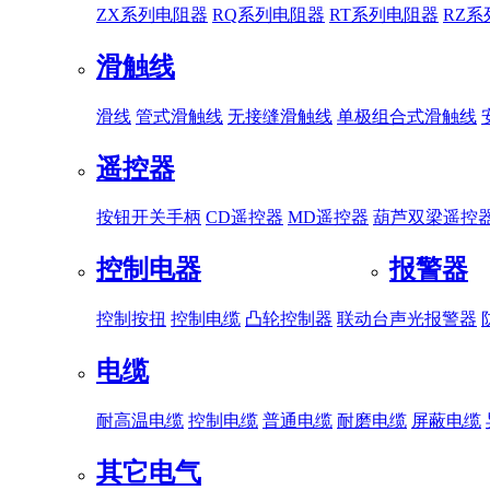
ZX系列电阻器
RQ系列电阻器
RT系列电阻器
RZ
滑触线
滑线
管式滑触线
无接缝滑触线
单极组合式滑触线
遥控器
按钮开关手柄
CD遥控器
MD遥控器
葫芦双梁遥控
控制电器
报警器
控制按扭
控制电缆
凸轮控制器
联动台
声光报警器
电缆
耐高温电缆
控制电缆
普通电缆
耐磨电缆
屏蔽电缆
其它电气