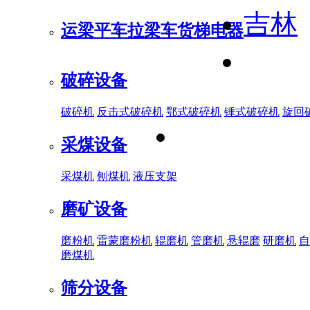
吉林
运梁平车
拉梁车
货梯电器
破碎设备
破碎机
反击式破碎机
鄂式破碎机
锤式破碎机
旋回
采煤设备
采煤机
刨煤机
液压支架
磨矿设备
磨粉机
雷蒙磨粉机
辊磨机
管磨机
悬辊磨
研磨机
自
磨煤机
筛分设备