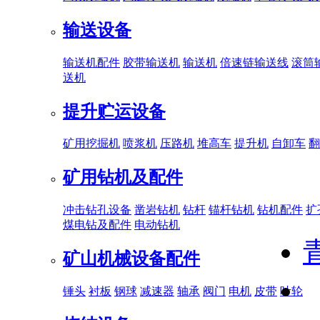
输送设备
输送机配件
胶带输送机
输送机
倍速链输送线
滚筒
送机
提升贮运设备
矿用挖掘机
喷浆机
压路机
堆高车
提升机
自卸车
翻
矿用钻机及配件
冲击钻孔设备
凿岩钻机
钻杆
锚杆钻机
钻机配件
扩
煤电钻及配件
电动钻机
矿山机械设备配件
锤头
衬板
钢球
减速器
轴承
阀门
电机
皮带
叶轮