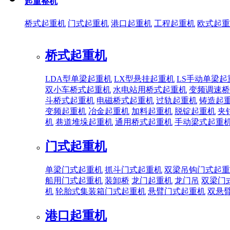
起重整机
桥式起重机
门式起重机
港口起重机
工程起重机
欧式起重
桥式起重机
LDA型单梁起重机
LX型悬挂起重机
LS手动单梁起
双小车桥式起重机
水电站用桥式起重机
变频调速桥
斗桥式起重机
电磁桥式起重机
过轨起重机
铸造起
变频起重机
冶金起重机
加料起重机
脱锭起重机
夹
机
巷道堆垛起重机
通用桥式起重机
手动梁式起重
门式起重机
单梁门式起重机
抓斗门式起重机
双梁吊钩门式起重
船用门式起重机
装卸桥
龙门起重机
龙门吊
双梁门
机
轮胎式集装箱门式起重机
悬臂门式起重机
双悬
港口起重机