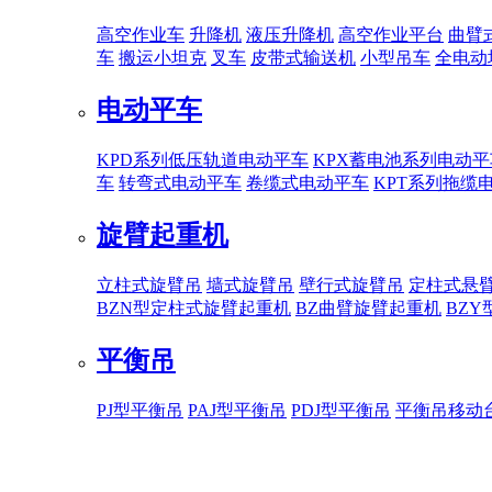
高空作业车
升降机
液压升降机
高空作业平台
曲臂
车
搬运小坦克
叉车
皮带式输送机
小型吊车
全电动
电动平车
KPD系列低压轨道电动平车
KPX蓄电池系列电动平
车
转弯式电动平车
卷缆式电动平车
KPT系列拖缆
旋臂起重机
立柱式旋臂吊
墙式旋臂吊
壁行式旋臂吊
定柱式悬
BZN型定柱式旋臂起重机
BZ曲臂旋臂起重机
BZ
平衡吊
PJ型平衡吊
PAJ型平衡吊
PDJ型平衡吊
平衡吊移动