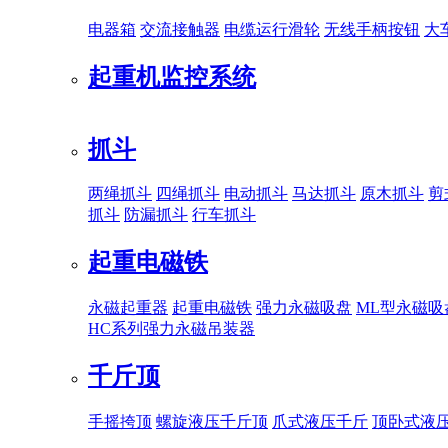
电器箱
交流接触器
电缆运行滑轮
无线手柄按钮
大
起重机监控系统
抓斗
两绳抓斗
四绳抓斗
电动抓斗
马达抓斗
原木抓斗
剪
抓斗
防漏抓斗
行车抓斗
起重电磁铁
永磁起重器
起重电磁铁
强力永磁吸盘
ML型永磁吸
HC系列强力永磁吊装器
千斤顶
手摇挎顶
螺旋液压千斤顶
爪式液压千斤
顶卧式液