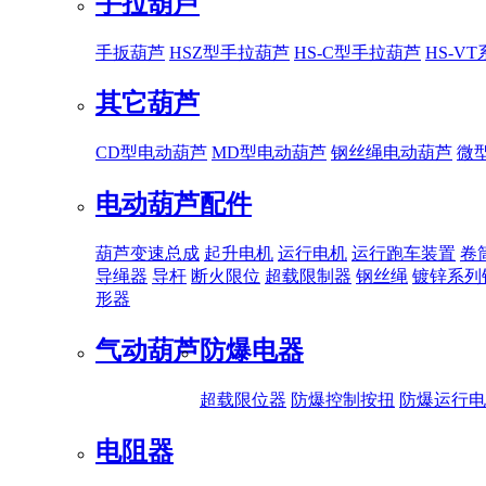
手拉葫芦
手扳葫芦
HSZ型手拉葫芦
HS-C型手拉葫芦
HS-V
其它葫芦
CD型电动葫芦
MD型电动葫芦
钢丝绳电动葫芦
微
电动葫芦配件
葫芦变速总成
起升电机
运行电机
运行跑车装置
卷
导绳器
导杆
断火限位
超载限制器
钢丝绳
镀锌系列
形器
气动葫芦
防爆电器
超载限位器
防爆控制按扭
防爆运行电
电阻器