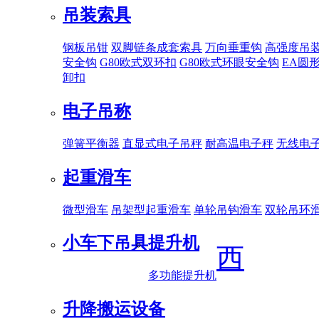
吊装索具
钢板吊钳
双脚链条成套索具
万向垂重钩
高强度吊
安全钩
G80欧式双环扣
G80欧式环眼安全钩
EA圆
卸扣
电子吊称
弹簧平衡器
直显式电子吊秤
耐高温电子秤
无线电
起重滑车
微型滑车
吊架型起重滑车
单轮吊钩滑车
双轮吊环
小车下吊具
提升机
西
多功能提升机
升降搬运设备