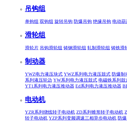
吊钩组
单钩组
双钩组
旋转吊钩
防爆吊钩
绝缘吊钩
电动葫
滑轮组
滑轮片
吊钩滑轮组
铸钢滑轮组
轧制滑轮组
铸铁滑
制动器
YWZ电力液压块式
YWZ系列电力液压鼓式
防爆制
系列液压轮边
YW系列电力液压鼓式
电磁铁系列鼓
YT1系列电力液压推动器
Ed系列电力液压推动器
B
电动机
YZR系列绕线转子电动机
ZD系列锥形转子电动机
转子电动机
YZP系列变频调速三相异步电动机
防爆