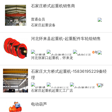
石家庄桥式起重机销售商
普通会员
石家庄起重设备
河北怀来县起重机-起重配件车轮组销售
6
年
河北张家口起重机，怀来龙
石家庄大方桥式起重机-15836195229秦经
理
12
年
石家庄起重机起重汇工厂店
电动葫芦