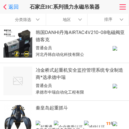
返回
石家庄HC系列强力永磁吊装器
排序
分类筛选
地区
韩国DANHI丹海AIRTAC4V210-08电磁阀亚
德客克
普通会员
河北丹韩自动化科技有限公
冶金桥式起重机安全监控管理系统专业制造
商*选承德中瑞
普通会员
承德市中瑞自动化工程有限
秦皇岛起重抓斗
11
年