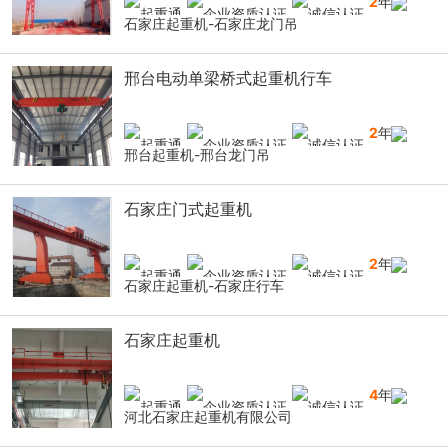
2
年
石家庄起重机-石家庄龙门吊
邢台电动单梁桥式起重机行车
2
年
邢台起重机-邢台龙门吊
石家庄门式起重机
2
年
石家庄起重机-石家庄行车
石家庄起重机
4
年
河北石家庄起重机有限公司