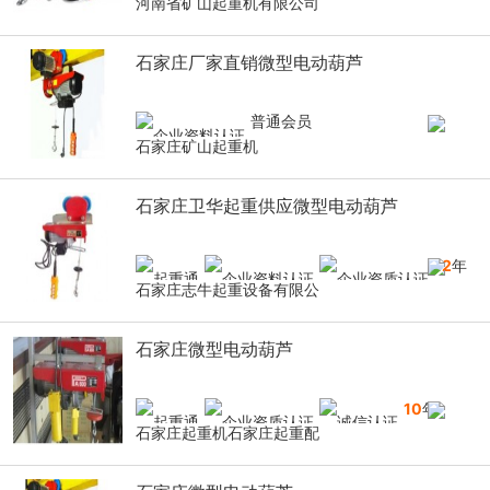
河南省矿山起重机有限公司
石家庄厂家直销微型电动葫芦
普通会员
石家庄矿山起重机
石家庄卫华起重供应微型电动葫芦
12
年
石家庄志牛起重设备有限公
石家庄微型电动葫芦
10
年
石家庄起重机石家庄起重配