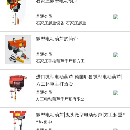
石家庄微型电动葫芦
普通会员
石家庄起重设备|石家庄起重
微型电动葫芦的简介
普通会员
石家庄手拉葫芦千斤顶方工
进口微型电动葫芦|德国耶鲁微型电动葫芦|
方工起重主打热卖
普通会员
方工电动葫芦千斤顶有限公
微型电动葫芦|鬼头微型电动葫芦|方工起重*
*热卖中