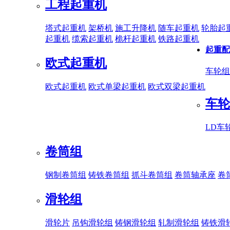
工程起重机
塔式起重机
架桥机
施工升降机
随车起重机
轮胎起
起重机
缆索起重机
桅杆起重机
铁路起重机
起重配
欧式起重机
车轮组
欧式起重机
欧式单梁起重机
欧式双梁起重机
车轮
LD车
卷筒组
钢制卷筒组
铸铁卷筒组
抓斗卷筒组
卷筒轴承座
卷
滑轮组
滑轮片
吊钩滑轮组
铸钢滑轮组
轧制滑轮组
铸铁滑