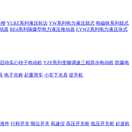
铁楔
YLBZ系列液压轮边
YW系列电力液压鼓式
电磁铁系列鼓式
动器
BEd系列隔爆型电力液压推动器
EYWZ系列电力液压块式
启动实心转子电动机
YZP系列变频调速三相异步电动机
防爆电
具
电子吊称
起重滑车
小车下吊具
提升机
准件
行程开关
限位开关
风速仪
高压开关柜
低压开关柜
起道机