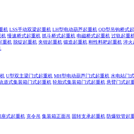
重机
LSS手动双梁起重机
LH型电动葫芦起重机
QD型吊钩桥式
重机
慢速桥式起重机
抓斗桥式起重机
电磁桥式起重机
过轨起重
起重机
脱锭起重机
夹钳起重机
锻造起重机
刚性料耙起重机
淬火
机
机
U型双主梁门式起重机
MH型电动葫芦门式起重机
水电站门
轨道式集装箱门式起重机
轮胎式集装箱门式起重机
悬臂门式起
门座式起重机
克令吊
集装箱正面吊
固转支承起重机
防爆软管起