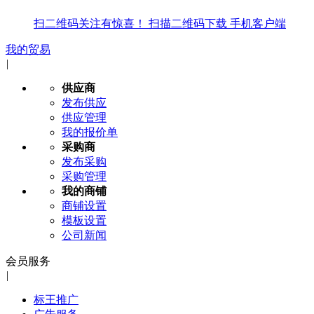
扫二维码关注有惊喜！
扫描二维码下载
手机客户端
我的贸易
|
供应商
发布供应
供应管理
我的报价单
采购商
发布采购
采购管理
我的商铺
商铺设置
模板设置
公司新闻
会员服务
|
标王推广