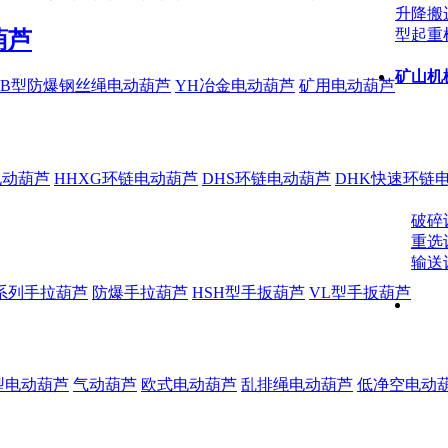
升降搬
型起重
葫芦
矿山机
HB型防爆钢丝绳电动葫芦
YH冶金电动葫芦
矿用电动葫芦
电动葫芦
HHXG环链电动葫芦
DHS环链电动葫芦
DHK快速环链
破碎
重选
输送
T系列手拉葫芦
防爆手拉葫芦
HSH型手扳葫芦
VL型手扳葫芦
型电动葫芦
气动葫芦
欧式电动葫芦
乱排绳电动葫芦
低净空电动