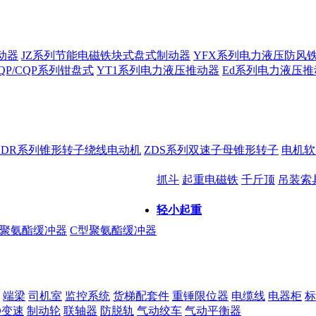
动器
JZ系列节能电磁铁块式盘式制动器
YFX系列电力液压防风
QP/CQP系列钳盘式
YT1系列电力液压推动器
Ed系列电力液压推
ZDR系列锥形转子绕线电动机
ZDS系列双速子母锥形转子
电机软
抓斗
起重电磁铁
千斤顶
吊装索
轻小起重
型聚氨酯缓冲器
C型聚氨酯缓冲器
端梁
司机室
监控系统
货梯配套件
重锤限位器
电缆线
电器柜
标
D变速
制动轮
联轴器
防脱轨
气动绞车
气动平衡器