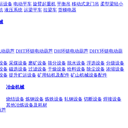
运设备
电动平车
旋臂起重机
平衡吊
移动式龙门吊
柔型梁轻小
机
液压系统
运梁平车
拉梁车
货梯电器
械
电动葫芦
DHT环链电动葫芦
DH环链电动葫芦
DHY环链电动葫
设备
采煤设备
磨矿设备
筛分设备
脱水设备
浮选设备
分级设备
设备
磁选设备
过滤设备
干燥设备
给料设备
除尘设备
浓缩设备
设备
提升贮运设备
矿用钻机及配件
矿山机械设备配件
冶金机械
烧结设备
炼钢设备
炼铁设备
轧钢设备
切断设备
焊接设备
其他冶炼设备及耗材
葫芦