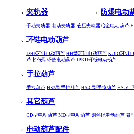
夹轨器
防爆电动
手动夹轨器
电动夹轨器
液压夹轨器
冶金电动葫芦
环链电动葫芦
DHP环链电动葫芦
HH型环链电动葫芦
KOIO环链
芦
超低型环链电动葫芦
JPKH环链电动葫芦
手拉葫芦
手扳葫芦
HSZ型手拉葫芦
HS-C型手拉葫芦
HS-V
其它葫芦
CD型电动葫芦
MD型电动葫芦
钢丝绳电动葫芦
微
电动葫芦配件