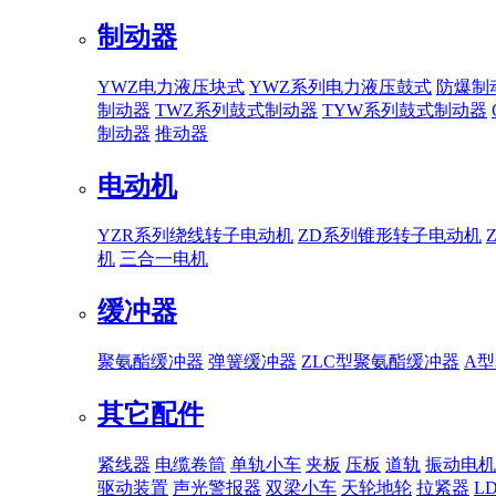
制动器
YWZ电力液压块式
YWZ系列电力液压鼓式
防爆制
制动器
TWZ系列鼓式制动器
TYW系列鼓式制动器
制动器
推动器
电动机
YZR系列绕线转子电动机
ZD系列锥形转子电动机
机
三合一电机
缓冲器
聚氨酯缓冲器
弹簧缓冲器
ZLC型聚氨酯缓冲器
A
其它配件
紧线器
电缆卷筒
单轨小车
夹板
压板
道轨
振动电机
驱动装置
声光警报器
双梁小车
天轮地轮
拉紧器
L