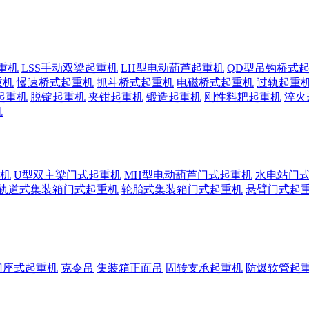
重机
LSS手动双梁起重机
LH型电动葫芦起重机
QD型吊钩桥式
重机
慢速桥式起重机
抓斗桥式起重机
电磁桥式起重机
过轨起重
起重机
脱锭起重机
夹钳起重机
锻造起重机
刚性料耙起重机
淬火
机
机
U型双主梁门式起重机
MH型电动葫芦门式起重机
水电站门
轨道式集装箱门式起重机
轮胎式集装箱门式起重机
悬臂门式起
门座式起重机
克令吊
集装箱正面吊
固转支承起重机
防爆软管起