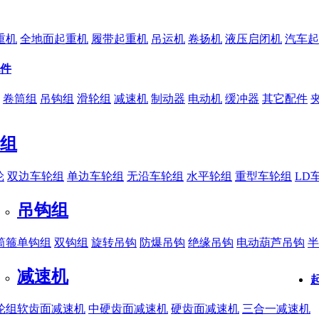
重机
全地面起重机
履带起重机
吊运机
卷扬机
液压启闭机
汽车起
件
卷筒组
吊钩组
滑轮组
减速机
制动器
电动机
缓冲器
其它配件
组
轮
双边车轮组
单边车轮组
无沿车轮组
水平轮组
重型车轮组
LD
吊钩组
筒箍
单钩组
双钩组
旋转吊钩
防爆吊钩
绝缘吊钩
电动葫芦吊钩
半
减速机
轮组
软齿面减速机
中硬齿面减速机
硬齿面减速机
三合一减速机