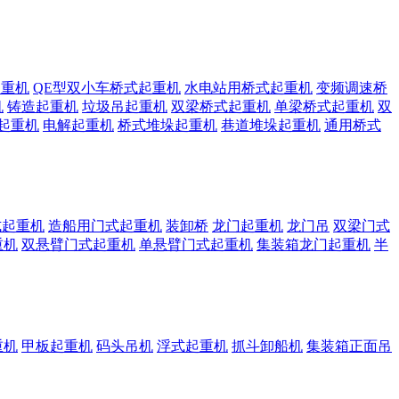
起重机
QE型双小车桥式起重机
水电站用桥式起重机
变频调速桥
机
铸造起重机
垃圾吊起重机
双梁桥式起重机
单梁桥式起重机
双
起重机
电解起重机
桥式堆垛起重机
巷道堆垛起重机
通用桥式
式起重机
造船用门式起重机
装卸桥
龙门起重机
龙门吊
双梁门式
重机
双悬臂门式起重机
单悬臂门式起重机
集装箱龙门起重机
半
重机
甲板起重机
码头吊机
浮式起重机
抓斗卸船机
集装箱正面吊