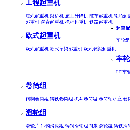
工程起重机
塔式起重机
架桥机
施工升降机
随车起重机
轮胎起
起重机
缆索起重机
桅杆起重机
铁路起重机
起重配
欧式起重机
车轮组
欧式起重机
欧式单梁起重机
欧式双梁起重机
车轮
LD车
卷筒组
钢制卷筒组
铸铁卷筒组
抓斗卷筒组
卷筒轴承座
卷
滑轮组
滑轮片
吊钩滑轮组
铸钢滑轮组
轧制滑轮组
铸铁滑