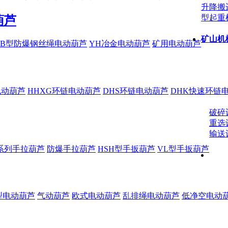
升降搬
型起重
葫芦
矿山机
HB型防爆钢丝绳电动葫芦
YH冶金电动葫芦
矿用电动葫芦
电动葫芦
HHXG环链电动葫芦
DHS环链电动葫芦
DHK快速环链
破碎
重选
输送
T系列手拉葫芦
防爆手拉葫芦
HSH型手扳葫芦
VL型手扳葫芦
型电动葫芦
气动葫芦
欧式电动葫芦
乱排绳电动葫芦
低净空电动