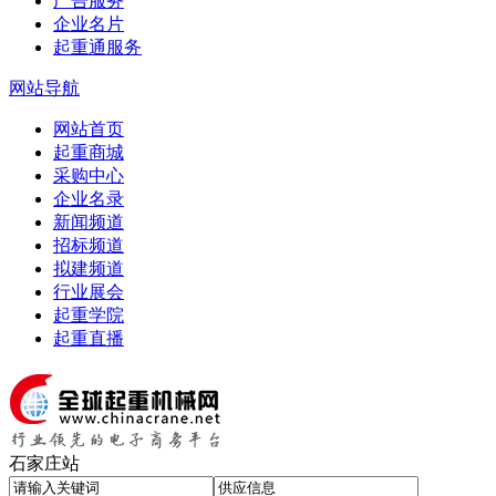
广告服务
企业名片
起重通服务
网站导航
网站首页
起重商城
采购中心
企业名录
新闻频道
招标频道
拟建频道
行业展会
起重学院
起重直播
石家庄站