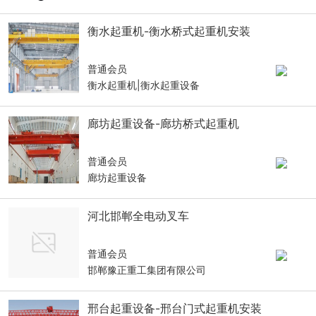
衡水起重机-衡水桥式起重机安装
普通会员
衡水起重机|衡水起重设备
廊坊起重设备-廊坊桥式起重机
普通会员
廊坊起重设备
河北邯郸全电动叉车
普通会员
邯郸豫正重工集团有限公司
邢台起重设备-邢台门式起重机安装