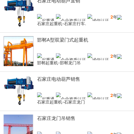
石家庄电动葫芦直销
2
年
石家庄起重机-石家庄行车.
邯郸A型双梁门式起重机
2
年
邯郸起重机-邯郸龙门吊
石家庄电动葫芦销售
2
年
石家庄起重机-石家庄龙门
石家庄龙门吊销售