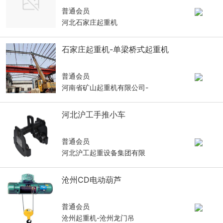
普通会员
河北石家庄起重机
石家庄起重机-单梁桥式起重机
普通会员
河南省矿山起重机有限公司-
河北沪工手推小车
普通会员
河北沪工起重设备集团有限
沧州CD电动葫芦
普通会员
沧州起重机-沧州龙门吊