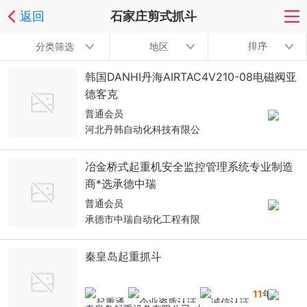
返回
石家庄剪式抓斗
排序
分类筛选
地区
韩国DANHI丹海AIRTAC4V210-08电磁阀亚
德客克
普通会员
河北丹韩自动化科技有限公
冶金桥式起重机安全监控管理系统专业制造
商*选承德中瑞
普通会员
承德市中瑞自动化工程有限
秦皇岛起重抓斗
11
年