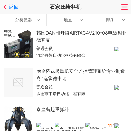
返回
石家庄给料机
排序
分类筛选
地区
韩国DANHI丹海AIRTAC4V210-08电磁阀亚
德客克
普通会员
河北丹韩自动化科技有限公
冶金桥式起重机安全监控管理系统专业制造
商*选承德中瑞
普通会员
承德市中瑞自动化工程有限
秦皇岛起重抓斗
11
年