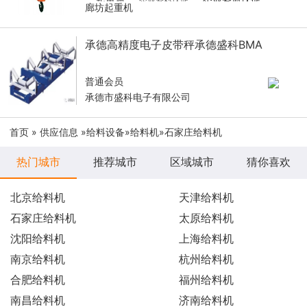
廊坊起重机
承德高精度电子皮带秤承德盛科BMA
普通会员
承德市盛科电子有限公司
首页
»
供应信息
»
给料设备
»
给料机
»石家庄给料机
热门城市
推荐城市
区域城市
猜你喜欢
北京给料机
天津给料机
石家庄给料机
太原给料机
沈阳给料机
上海给料机
南京给料机
杭州给料机
合肥给料机
福州给料机
南昌给料机
济南给料机