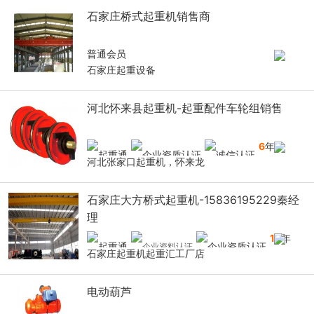
石家庄桥式起重机销售商
普通会员
石家庄起重设备
河北怀来县起重机-起重配件车轮组销售
6
年
河北张家口起重机，怀来龙
石家庄大方桥式起重机-15836195229秦经
理
12
年
石家庄起重机起重汇工厂店
电动葫芦