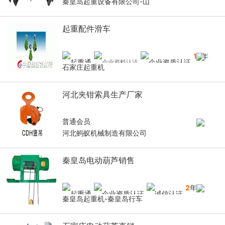
秦皇岛起重设备有限公司-山
起重配件滑车
16
年
石家庄起重机
河北夹钳索具生产厂家
普通会员
河北蚂蚁机械制造有限公司
秦皇岛电动葫芦销售
2
年
秦皇岛起重机-秦皇岛行车