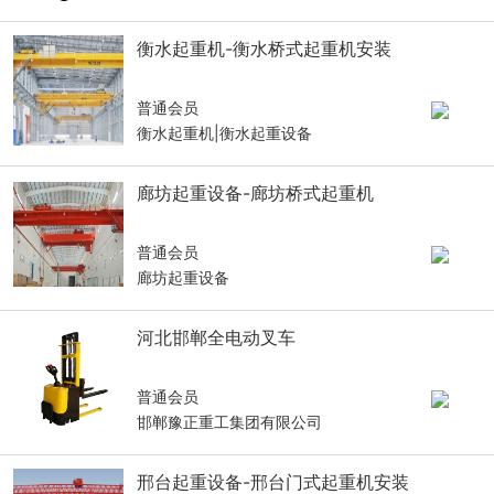
衡水起重机-衡水桥式起重机安装
普通会员
衡水起重机|衡水起重设备
廊坊起重设备-廊坊桥式起重机
普通会员
廊坊起重设备
河北邯郸全电动叉车
普通会员
邯郸豫正重工集团有限公司
邢台起重设备-邢台门式起重机安装