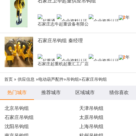
石家庄卫华起重供应吊钩组
12
年
石家庄志牛起重设备有限公
石家庄吊钩组 秦经理
12
年
石家庄起重机起重汇工厂店
首页
»
供应信息
»
电动葫芦配件
»
吊钩组
»石家庄吊钩组
热门城市
推荐城市
区域城市
猜你喜欢
北京吊钩组
天津吊钩组
石家庄吊钩组
太原吊钩组
沈阳吊钩组
上海吊钩组
南京吊钩组
杭州吊钩组