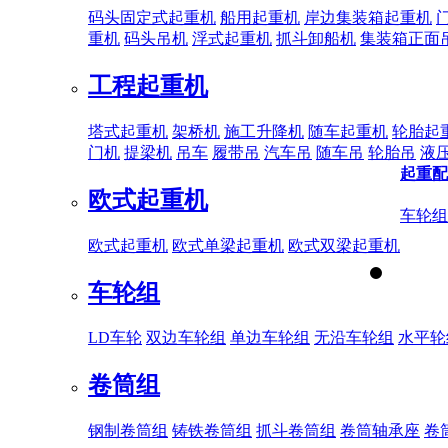
码头固定式起重机
船用起重机
岸边集装箱起重机
重机
码头吊机
浮式起重机
抓斗卸船机
集装箱正面
工程起重机
塔式起重机
架桥机
施工升降机
随车起重机
轮胎起
门机
提梁机
吊车
履带吊
汽车吊
随车吊
轮胎吊
液
起重配
欧式起重机
车轮组
欧式起重机
欧式单梁起重机
欧式双梁起重机
车轮组
LD车轮
双边车轮组
单边车轮组
无沿车轮组
水平轮
卷筒组
钢制卷筒组
铸铁卷筒组
抓斗卷筒组
卷筒轴承座
卷