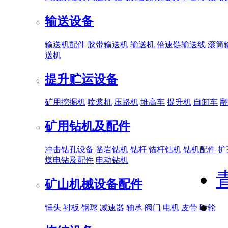
输送设备
输送机配件
胶带输送机
输送机
倍速链输送线
滚筒
送机
提升贮运设备
矿用挖掘机
喷浆机
压路机
堆高车
提升机
自卸车
翻
矿用钻机及配件
冲击钻孔设备
凿岩钻机
钻杆
锚杆钻机
钻机配件
扩
煤电钻及配件
电动钻机
矿山机械设备配件
锤头
衬板
钢球
减速器
轴承
阀门
电机
皮带
叶轮