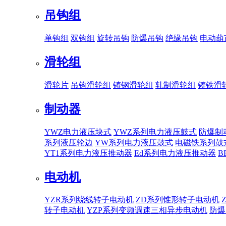
吊钩组
单钩组
双钩组
旋转吊钩
防爆吊钩
绝缘吊钩
电动葫
滑轮组
滑轮片
吊钩滑轮组
铸钢滑轮组
轧制滑轮组
铸铁滑
制动器
YWZ电力液压块式
YWZ系列电力液压鼓式
防爆制
系列液压轮边
YW系列电力液压鼓式
电磁铁系列鼓
YT1系列电力液压推动器
Ed系列电力液压推动器
B
电动机
YZR系列绕线转子电动机
ZD系列锥形转子电动机
转子电动机
YZP系列变频调速三相异步电动机
防爆