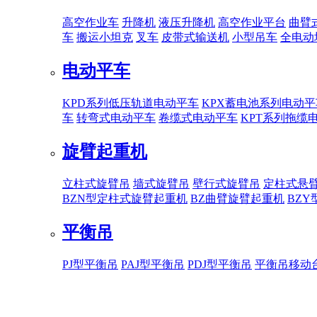
高空作业车
升降机
液压升降机
高空作业平台
曲臂
车
搬运小坦克
叉车
皮带式输送机
小型吊车
全电动
电动平车
KPD系列低压轨道电动平车
KPX蓄电池系列电动平
车
转弯式电动平车
卷缆式电动平车
KPT系列拖缆
旋臂起重机
立柱式旋臂吊
墙式旋臂吊
壁行式旋臂吊
定柱式悬
BZN型定柱式旋臂起重机
BZ曲臂旋臂起重机
BZ
平衡吊
PJ型平衡吊
PAJ型平衡吊
PDJ型平衡吊
平衡吊移动