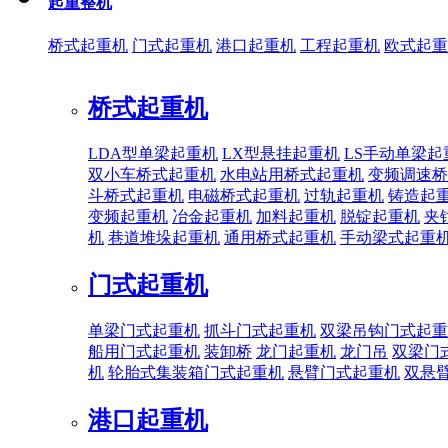
起重整机
桥式起重机
门式起重机
港口起重机
工程起重机
欧式起重
桥式起重机
LDA型单梁起重机
LX型悬挂起重机
LS手动单梁起
双小车桥式起重机
水电站用桥式起重机
变频调速桥
斗桥式起重机
电磁桥式起重机
过轨起重机
铸造起
变频起重机
冶金起重机
加料起重机
脱锭起重机
夹
机
巷道堆垛起重机
通用桥式起重机
手动梁式起重
门式起重机
单梁门式起重机
抓斗门式起重机
双梁吊钩门式起重
船用门式起重机
装卸桥
龙门起重机
龙门吊
双梁门
机
轮胎式集装箱门式起重机
悬臂门式起重机
双悬
港口起重机