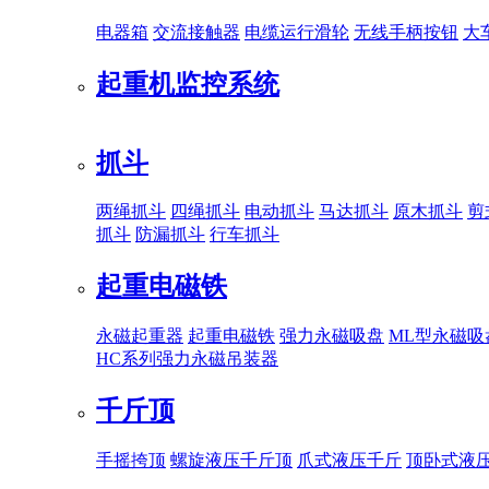
电器箱
交流接触器
电缆运行滑轮
无线手柄按钮
大
起重机监控系统
抓斗
两绳抓斗
四绳抓斗
电动抓斗
马达抓斗
原木抓斗
剪
抓斗
防漏抓斗
行车抓斗
起重电磁铁
永磁起重器
起重电磁铁
强力永磁吸盘
ML型永磁吸
HC系列强力永磁吊装器
千斤顶
手摇挎顶
螺旋液压千斤顶
爪式液压千斤
顶卧式液