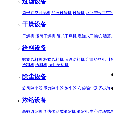
过滤设备
筒形真空过滤机
加压过滤机
过滤机
水平带式真空
干燥设备
干燥机
滚筒干燥机
管式干燥机
螺旋式干燥机
洒落
给料设备
螺旋给料机
板式给料机
圆盘给料机
定量给料机
叶
给料机
给料机
振动给料机
除尘设备
旋风除尘器
重力除尘器
除尘器
布袋除尘器
湿式降
浓缩设备
高效浓缩机
周边传动式浓缩机
浓缩机
中心传动式