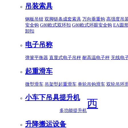
吊装索具
钢板吊钳
双脚链条成套索具
万向垂重钩
高强度吊
安全钩
G80欧式双环扣
G80欧式环眼安全钩
EA圆
卸扣
电子吊称
弹簧平衡器
直显式电子吊秤
耐高温电子秤
无线电
起重滑车
微型滑车
吊架型起重滑车
单轮吊钩滑车
双轮吊环
小车下吊具
提升机
西
多功能提升机
升降搬运设备