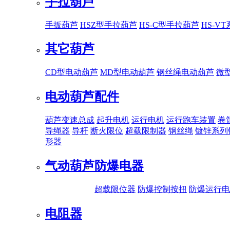
手拉葫芦
手扳葫芦
HSZ型手拉葫芦
HS-C型手拉葫芦
HS-V
其它葫芦
CD型电动葫芦
MD型电动葫芦
钢丝绳电动葫芦
微
电动葫芦配件
葫芦变速总成
起升电机
运行电机
运行跑车装置
卷
导绳器
导杆
断火限位
超载限制器
钢丝绳
镀锌系列
形器
气动葫芦
防爆电器
超载限位器
防爆控制按扭
防爆运行电
电阻器