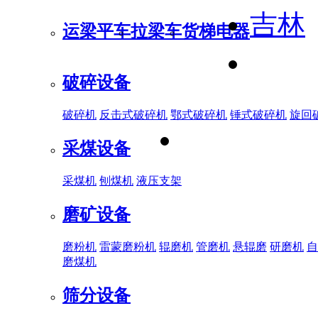
吉林
运梁平车
拉梁车
货梯电器
破碎设备
破碎机
反击式破碎机
鄂式破碎机
锤式破碎机
旋回
采煤设备
采煤机
刨煤机
液压支架
磨矿设备
磨粉机
雷蒙磨粉机
辊磨机
管磨机
悬辊磨
研磨机
自
磨煤机
筛分设备