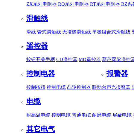
ZX系列电阻器
RQ系列电阻器
RT系列电阻器
RZ
滑触线
滑线
管式滑触线
无接缝滑触线
单极组合式滑触线
遥控器
按钮开关手柄
CD遥控器
MD遥控器
葫芦双梁遥控
控制电器
报警器
控制按扭
控制电缆
凸轮控制器
联动台
声光报警器
电缆
耐高温电缆
控制电缆
普通电缆
耐磨电缆
屏蔽电缆
其它电气