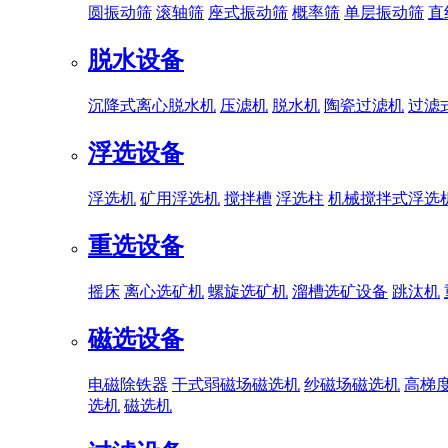
圆振动筛
滚轴筛
座式振动筛
概率筛
单层振动筛
直
脱水设备
沉降式离心脱水机
压滤机
脱水机
陶瓷过滤机
过滤
浮选设备
浮选机
矿用浮选机
搅拌槽
浮选柱
机械搅拌式浮选
重选设备
摇床
离心选矿机
螺旋选矿机
溜槽选矿设备
跳汰机
磁选设备
电磁除铁器
干式弱磁场磁选机
纱磁场磁选机
高梯
选机
磁选机