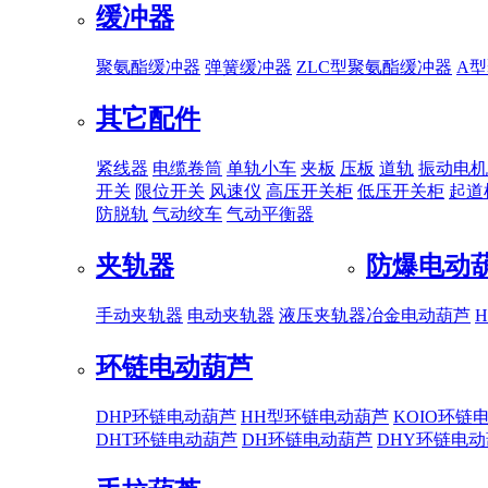
缓冲器
聚氨酯缓冲器
弹簧缓冲器
ZLC型聚氨酯缓冲器
A
其它配件
紧线器
电缆卷筒
单轨小车
夹板
压板
道轨
振动电机
开关
限位开关
风速仪
高压开关柜
低压开关柜
起道
防脱轨
气动绞车
气动平衡器
夹轨器
防爆电动
手动夹轨器
电动夹轨器
液压夹轨器
冶金电动葫芦
环链电动葫芦
DHP环链电动葫芦
HH型环链电动葫芦
KOIO环链
DHT环链电动葫芦
DH环链电动葫芦
DHY环链电