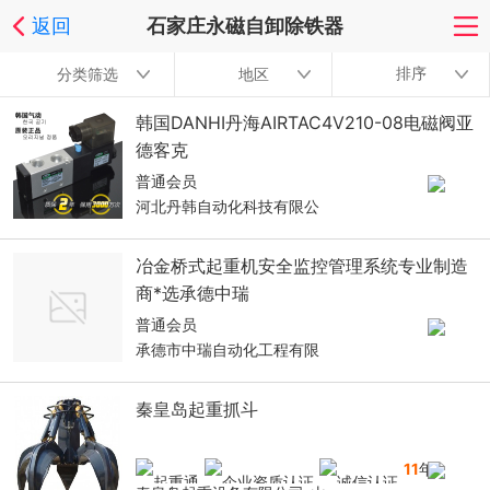
返回
石家庄永磁自卸除铁器
排序
分类筛选
地区
韩国DANHI丹海AIRTAC4V210-08电磁阀亚
德客克
普通会员
河北丹韩自动化科技有限公
冶金桥式起重机安全监控管理系统专业制造
商*选承德中瑞
普通会员
承德市中瑞自动化工程有限
秦皇岛起重抓斗
11
年