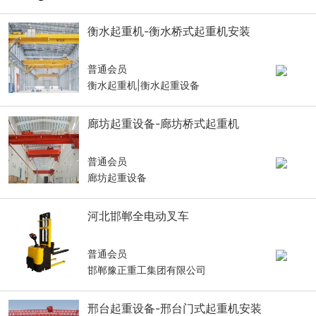
衡水起重机-衡水桥式起重机安装
普通会员
衡水起重机|衡水起重设备
廊坊起重设备-廊坊桥式起重机
普通会员
廊坊起重设备
河北邯郸全电动叉车
普通会员
邯郸豫正重工集团有限公司
邢台起重设备-邢台门式起重机安装