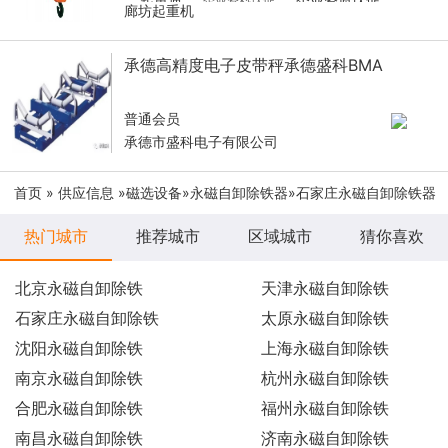
廊坊起重机
承德高精度电子皮带秤承德盛科BMA
普通会员
承德市盛科电子有限公司
首页
»
供应信息
»
磁选设备
»
永磁自卸除铁器
»石家庄永磁自卸除铁器
热门城市
推荐城市
区域城市
猜你喜欢
北京永磁自卸除铁
天津永磁自卸除铁
石家庄永磁自卸除铁
太原永磁自卸除铁
沈阳永磁自卸除铁
上海永磁自卸除铁
南京永磁自卸除铁
杭州永磁自卸除铁
合肥永磁自卸除铁
福州永磁自卸除铁
南昌永磁自卸除铁
济南永磁自卸除铁