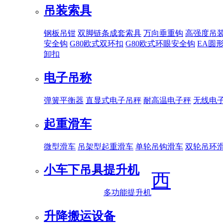
吊装索具
钢板吊钳
双脚链条成套索具
万向垂重钩
高强度吊
安全钩
G80欧式双环扣
G80欧式环眼安全钩
EA圆
卸扣
电子吊称
弹簧平衡器
直显式电子吊秤
耐高温电子秤
无线电
起重滑车
微型滑车
吊架型起重滑车
单轮吊钩滑车
双轮吊环
小车下吊具
提升机
西
多功能提升机
升降搬运设备