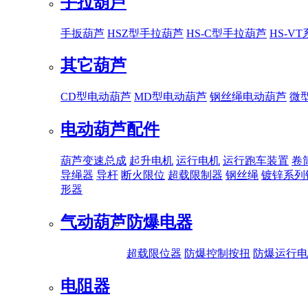
手拉葫芦
手扳葫芦
HSZ型手拉葫芦
HS-C型手拉葫芦
HS-V
其它葫芦
CD型电动葫芦
MD型电动葫芦
钢丝绳电动葫芦
微
电动葫芦配件
葫芦变速总成
起升电机
运行电机
运行跑车装置
卷
导绳器
导杆
断火限位
超载限制器
钢丝绳
镀锌系列
形器
气动葫芦
防爆电器
超载限位器
防爆控制按扭
防爆运行电
电阻器