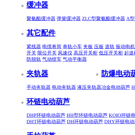
缓冲器
聚氨酯缓冲器
弹簧缓冲器
ZLC型聚氨酯缓冲器
A
其它配件
紧线器
电缆卷筒
单轨小车
夹板
压板
道轨
振动电机
开关
限位开关
风速仪
高压开关柜
低压开关柜
起道
防脱轨
气动绞车
气动平衡器
夹轨器
防爆电动
手动夹轨器
电动夹轨器
液压夹轨器
冶金电动葫芦
环链电动葫芦
DHP环链电动葫芦
HH型环链电动葫芦
KOIO环链
DHT环链电动葫芦
DH环链电动葫芦
DHY环链电