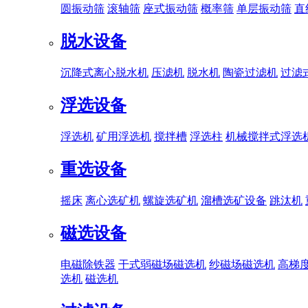
圆振动筛
滚轴筛
座式振动筛
概率筛
单层振动筛
直
脱水设备
沉降式离心脱水机
压滤机
脱水机
陶瓷过滤机
过滤
浮选设备
浮选机
矿用浮选机
搅拌槽
浮选柱
机械搅拌式浮选
重选设备
摇床
离心选矿机
螺旋选矿机
溜槽选矿设备
跳汰机
磁选设备
电磁除铁器
干式弱磁场磁选机
纱磁场磁选机
高梯
选机
磁选机