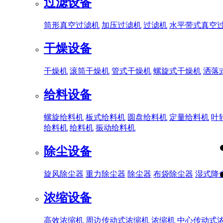
过滤设备
筒形真空过滤机
加压过滤机
过滤机
水平带式真空
干燥设备
干燥机
滚筒干燥机
管式干燥机
螺旋式干燥机
洒落
给料设备
螺旋给料机
板式给料机
圆盘给料机
定量给料机
叶
给料机
给料机
振动给料机
除尘设备
旋风除尘器
重力除尘器
除尘器
布袋除尘器
湿式降
浓缩设备
高效浓缩机
周边传动式浓缩机
浓缩机
中心传动式