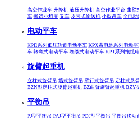
高空作业车
升降机
液压升降机
高空作业平台
曲臂
车
搬运小坦克
叉车
皮带式输送机
小型吊车
全电动
电动平车
KPD系列低压轨道电动平车
KPX蓄电池系列电动平
车
转弯式电动平车
卷缆式电动平车
KPT系列拖缆
旋臂起重机
立柱式旋臂吊
墙式旋臂吊
壁行式旋臂吊
定柱式悬
BZN型定柱式旋臂起重机
BZ曲臂旋臂起重机
BZ
平衡吊
PJ型平衡吊
PAJ型平衡吊
PDJ型平衡吊
平衡吊移动