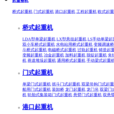
起重整机
桥式起重机
门式起重机
港口起重机
工程起重机
欧式起重
桥式起重机
LDA型单梁起重机
LX型悬挂起重机
LS手动单梁起
双小车桥式起重机
水电站用桥式起重机
变频调速桥
斗桥式起重机
电磁桥式起重机
过轨起重机
铸造起
变频起重机
冶金起重机
加料起重机
脱锭起重机
夹
机
巷道堆垛起重机
通用桥式起重机
手动梁式起重
门式起重机
单梁门式起重机
抓斗门式起重机
双梁吊钩门式起重
船用门式起重机
装卸桥
龙门起重机
龙门吊
双梁门
机
轮胎式集装箱门式起重机
悬臂门式起重机
双悬
港口起重机