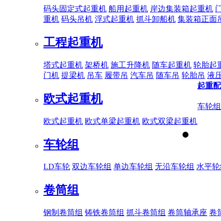
码头固定式起重机
船用起重机
岸边集装箱起重机
重机
码头吊机
浮式起重机
抓斗卸船机
集装箱正面
工程起重机
塔式起重机
架桥机
施工升降机
随车起重机
轮胎起
门机
提梁机
吊车
履带吊
汽车吊
随车吊
轮胎吊
液
起重配
欧式起重机
车轮组
欧式起重机
欧式单梁起重机
欧式双梁起重机
车轮组
LD车轮
双边车轮组
单边车轮组
无沿车轮组
水平轮
卷筒组
钢制卷筒组
铸铁卷筒组
抓斗卷筒组
卷筒轴承座
卷