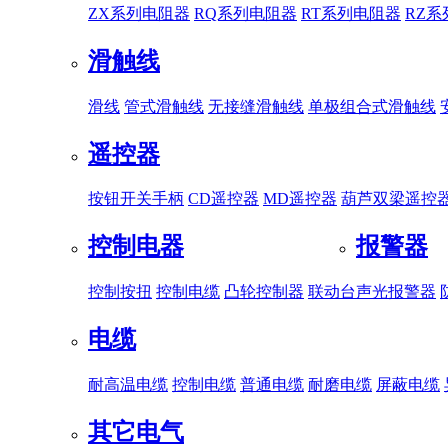
ZX系列电阻器
RQ系列电阻器
RT系列电阻器
RZ
滑触线
滑线
管式滑触线
无接缝滑触线
单极组合式滑触线
遥控器
按钮开关手柄
CD遥控器
MD遥控器
葫芦双梁遥控
控制电器
报警器
控制按扭
控制电缆
凸轮控制器
联动台
声光报警器
电缆
耐高温电缆
控制电缆
普通电缆
耐磨电缆
屏蔽电缆
其它电气