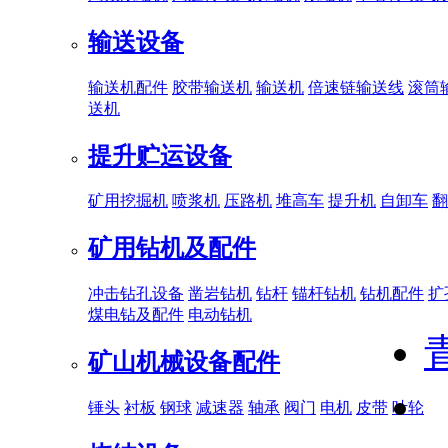
输送设备
输送机配件
胶带输送机
输送机
倍速链输送线
滚筒
送机
提升贮运设备
矿用挖掘机
喷浆机
压路机
堆高车
提升机
自卸车
翻
矿用钻机及配件
冲击钻孔设备
凿岩钻机
钻杆
锚杆钻机
钻机配件
扩
煤电钻及配件
电动钻机
矿山机械设备配件
锤头
衬板
钢球
减速器
轴承
阀门
电机
皮带
叶轮