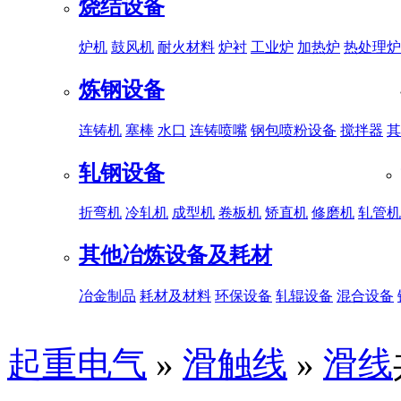
烧结设备
炉机
鼓风机
耐火材料
炉衬
工业炉
加热炉
热处理炉
炼钢设备
连铸机
塞棒
水口
连铸喷嘴
钢包喷粉设备
搅拌器
其
轧钢设备
折弯机
冷轧机
成型机
卷板机
矫直机
修磨机
轧管机
其他冶炼设备及耗材
冶金制品
耗材及材料
环保设备
轧辊设备
混合设备
起重电气
»
滑触线
»
滑线