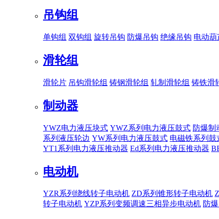
吊钩组
单钩组
双钩组
旋转吊钩
防爆吊钩
绝缘吊钩
电动葫
滑轮组
滑轮片
吊钩滑轮组
铸钢滑轮组
轧制滑轮组
铸铁滑
制动器
YWZ电力液压块式
YWZ系列电力液压鼓式
防爆制
系列液压轮边
YW系列电力液压鼓式
电磁铁系列鼓
YT1系列电力液压推动器
Ed系列电力液压推动器
B
电动机
YZR系列绕线转子电动机
ZD系列锥形转子电动机
转子电动机
YZP系列变频调速三相异步电动机
防爆