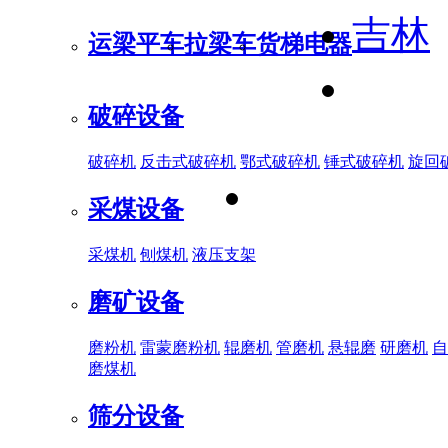
吉林
运梁平车
拉梁车
货梯电器
破碎设备
破碎机
反击式破碎机
鄂式破碎机
锤式破碎机
旋回
采煤设备
采煤机
刨煤机
液压支架
磨矿设备
磨粉机
雷蒙磨粉机
辊磨机
管磨机
悬辊磨
研磨机
自
磨煤机
筛分设备