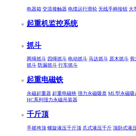
电器箱
交流接触器
电缆运行滑轮
无线手柄按钮
大
起重机监控系统
抓斗
两绳抓斗
四绳抓斗
电动抓斗
马达抓斗
原木抓斗
剪
抓斗
防漏抓斗
行车抓斗
起重电磁铁
永磁起重器
起重电磁铁
强力永磁吸盘
ML型永磁吸
HC系列强力永磁吊装器
千斤顶
手摇挎顶
螺旋液压千斤顶
爪式液压千斤
顶卧式液