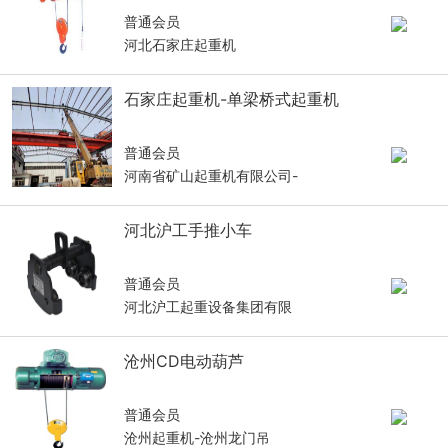
普通会员
河北石家庄起重机
石家庄起重机-单梁桥式起重机
普通会员
河南省矿山起重机有限公司-
河北沪工手推小车
普通会员
河北沪工起重设备集团有限
沧州CD电动葫芦
普通会员
沧州起重机-沧州龙门吊