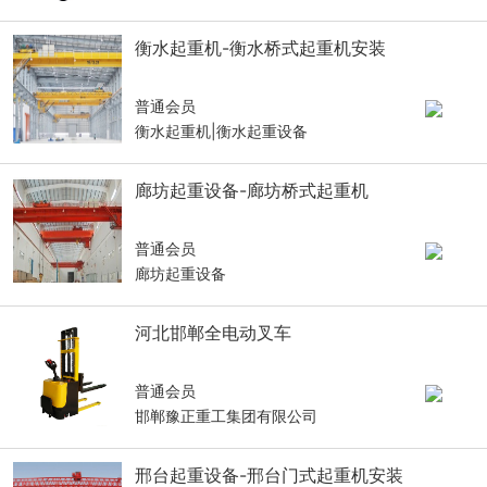
衡水起重机-衡水桥式起重机安装
普通会员
衡水起重机|衡水起重设备
廊坊起重设备-廊坊桥式起重机
普通会员
廊坊起重设备
河北邯郸全电动叉车
普通会员
邯郸豫正重工集团有限公司
邢台起重设备-邢台门式起重机安装