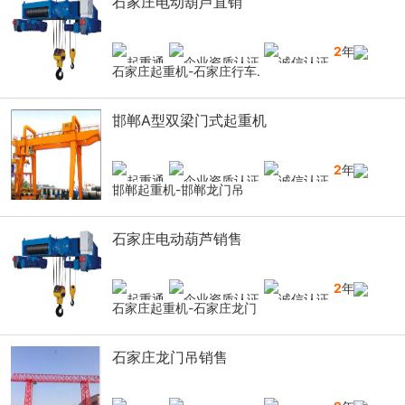
石家庄电动葫芦直销
2
年
石家庄起重机-石家庄行车.
邯郸A型双梁门式起重机
2
年
邯郸起重机-邯郸龙门吊
石家庄电动葫芦销售
2
年
石家庄起重机-石家庄龙门
石家庄龙门吊销售