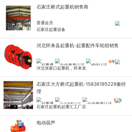
石家庄桥式起重机销售商
普通会员
石家庄起重设备
河北怀来县起重机-起重配件车轮组销售
6
年
河北张家口起重机，怀来龙
石家庄大方桥式起重机-15836195229秦经
理
12
年
石家庄起重机起重汇工厂店
电动葫芦