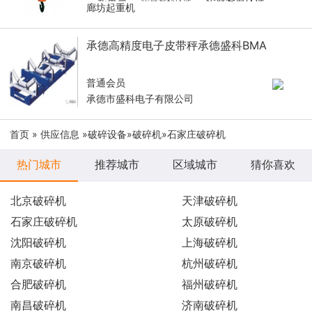
廊坊起重机
承德高精度电子皮带秤承德盛科BMA
普通会员
承德市盛科电子有限公司
首页
»
供应信息
»
破碎设备
»
破碎机
»石家庄破碎机
热门城市
推荐城市
区域城市
猜你喜欢
北京破碎机
天津破碎机
石家庄破碎机
太原破碎机
沈阳破碎机
上海破碎机
南京破碎机
杭州破碎机
合肥破碎机
福州破碎机
南昌破碎机
济南破碎机