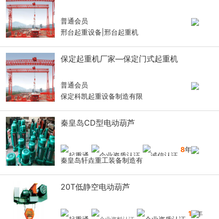
普通会员
邢台起重设备|邢台起重机
保定起重机厂家—保定门式起重机
普通会员
保定科凯起重设备制造有限
秦皇岛CD型电动葫芦
8
年
秦皇岛轩垚重工装备制造有
20T低静空电动葫芦
14
年