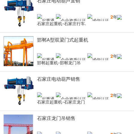
石家庄电动葫芦直销
2
年
石家庄起重机-石家庄行车.
邯郸A型双梁门式起重机
2
年
邯郸起重机-邯郸龙门吊
石家庄电动葫芦销售
2
年
石家庄起重机-石家庄龙门
石家庄龙门吊销售