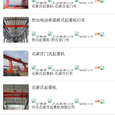
2
年
石家庄起重机-石家庄龙门吊
邢台电动单梁桥式起重机行车
2
年
邢台起重机-邢台龙门吊
石家庄门式起重机
2
年
石家庄起重机-石家庄行车
石家庄起重机
4
年
河北石家庄起重机有限公司