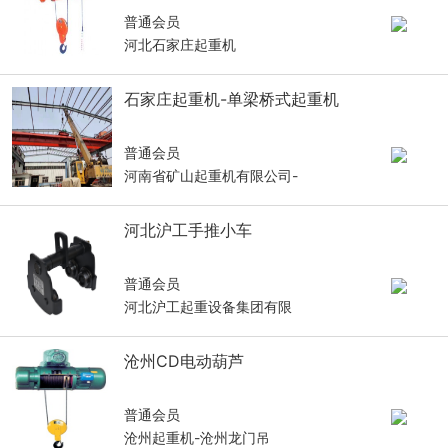
普通会员
河北石家庄起重机
石家庄起重机-单梁桥式起重机
普通会员
河南省矿山起重机有限公司-
河北沪工手推小车
普通会员
河北沪工起重设备集团有限
沧州CD电动葫芦
普通会员
沧州起重机-沧州龙门吊