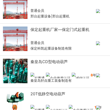
普通会员
邢台起重设备|邢台起重机
保定起重机厂家—保定门式起重机
普通会员
保定科凯起重设备制造有限
秦皇岛CD型电动葫芦
8
年
秦皇岛轩垚重工装备制造有
20T低静空电动葫芦
14
年