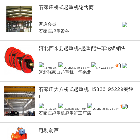
石家庄桥式起重机销售商
普通会员
石家庄起重设备
河北怀来县起重机-起重配件车轮组销售
6
年
河北张家口起重机，怀来龙
石家庄大方桥式起重机-15836195229秦经
理
12
年
石家庄起重机起重汇工厂店
电动葫芦