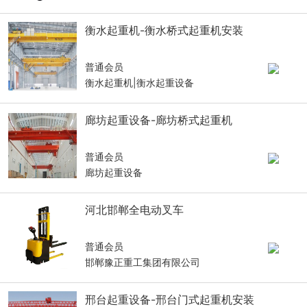
衡水起重机-衡水桥式起重机安装
普通会员
衡水起重机|衡水起重设备
廊坊起重设备-廊坊桥式起重机
普通会员
廊坊起重设备
河北邯郸全电动叉车
普通会员
邯郸豫正重工集团有限公司
邢台起重设备-邢台门式起重机安装