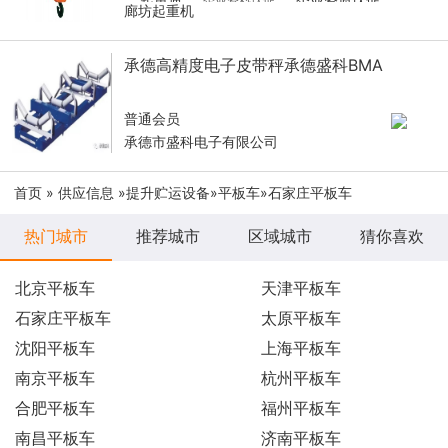
廊坊起重机
承德高精度电子皮带秤承德盛科BMA
普通会员
承德市盛科电子有限公司
首页
»
供应信息
»
提升贮运设备
»
平板车
»石家庄平板车
热门城市
推荐城市
区域城市
猜你喜欢
北京平板车
天津平板车
石家庄平板车
太原平板车
沈阳平板车
上海平板车
南京平板车
杭州平板车
合肥平板车
福州平板车
南昌平板车
济南平板车