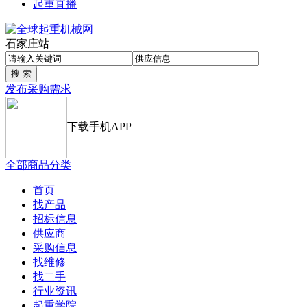
起重直播
石家庄站
发布采购需求
下载手机APP
全部商品分类
首页
找产品
招标信息
供应商
采购信息
找维修
找二手
行业资讯
起重学院