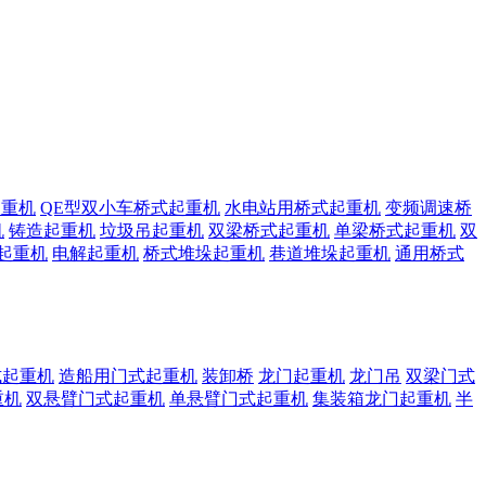
起重机
QE型双小车桥式起重机
水电站用桥式起重机
变频调速桥
机
铸造起重机
垃圾吊起重机
双梁桥式起重机
单梁桥式起重机
双
起重机
电解起重机
桥式堆垛起重机
巷道堆垛起重机
通用桥式
式起重机
造船用门式起重机
装卸桥
龙门起重机
龙门吊
双梁门式
重机
双悬臂门式起重机
单悬臂门式起重机
集装箱龙门起重机
半