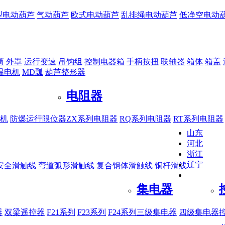
型电动葫芦
气动葫芦
欧式电动葫芦
乱排绳电动葫芦
低净空电动
筒
外罩
运行变速
吊钩组
控制电器箱
手柄按扭
联轴器
箱体
箱盖
温电机
MD瓢
葫芦整形器
电阻器
机
防爆运行限位器
ZX系列电阻器
RQ系列电阻器
RT系列电阻器
山东
河北
浙江
辽宁
安全滑触线
弯道弧形滑触线
复合钢体滑触线
铜杆滑线
集电器
器
双梁遥控器
F21系列
F23系列
F24系列
三级集电器
四级集电器