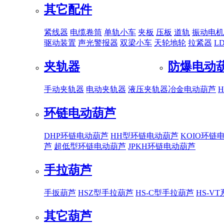
其它配件
紧线器
电缆卷筒
单轨小车
夹板
压板
道轨
振动电机
驱动装置
声光警报器
双梁小车
天轮地轮
拉紧器
L
夹轨器
防爆电动
手动夹轨器
电动夹轨器
液压夹轨器
冶金电动葫芦
环链电动葫芦
DHP环链电动葫芦
HH型环链电动葫芦
KOIO环链
芦
超低型环链电动葫芦
JPKH环链电动葫芦
手拉葫芦
手扳葫芦
HSZ型手拉葫芦
HS-C型手拉葫芦
HS-V
其它葫芦