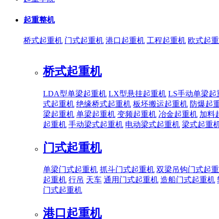
起重整机
桥式起重机
门式起重机
港口起重机
工程起重机
欧式起重
桥式起重机
LDA型单梁起重机
LX型悬挂起重机
LS手动单梁起
式起重机
绝缘桥式起重机
板坯搬运起重机
防爆起
梁起重机
单梁起重机
变频起重机
冶金起重机
加料
起重机
手动梁式起重机
电动梁式起重机
梁式起重
门式起重机
单梁门式起重机
抓斗门式起重机
双梁吊钩门式起重
起重机
行吊
天车
通用门式起重机
造船门式起重机
门式起重机
港口起重机