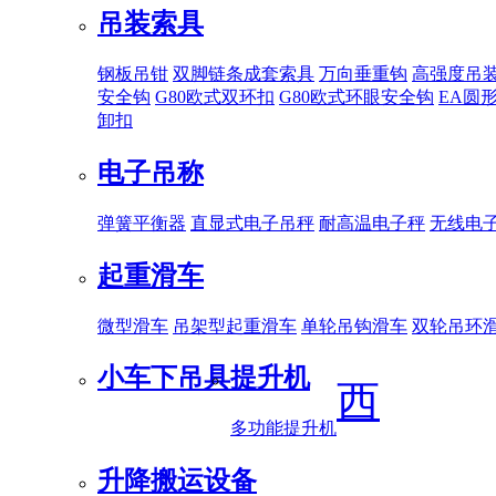
吊装索具
钢板吊钳
双脚链条成套索具
万向垂重钩
高强度吊
安全钩
G80欧式双环扣
G80欧式环眼安全钩
EA圆
卸扣
电子吊称
弹簧平衡器
直显式电子吊秤
耐高温电子秤
无线电
起重滑车
微型滑车
吊架型起重滑车
单轮吊钩滑车
双轮吊环
小车下吊具
提升机
西
多功能提升机
升降搬运设备