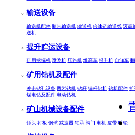
输送设备
输送机配件
胶带输送机
输送机
倍速链输送线
滚筒
送机
提升贮运设备
矿用挖掘机
喷浆机
压路机
堆高车
提升机
自卸车
翻
矿用钻机及配件
冲击钻孔设备
凿岩钻机
钻杆
锚杆钻机
钻机配件
扩
煤电钻及配件
电动钻机
矿山机械设备配件
锤头
衬板
钢球
减速器
轴承
阀门
电机
皮带
叶轮