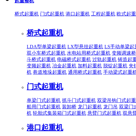
起重整机
桥式起重机
门式起重机
港口起重机
工程起重机
欧式起重
桥式起重机
LDA型单梁起重机
LX型悬挂起重机
LS手动单梁起
双小车桥式起重机
水电站用桥式起重机
变频调速桥
斗桥式起重机
电磁桥式起重机
过轨起重机
铸造起
变频起重机
冶金起重机
加料起重机
脱锭起重机
夹
机
巷道堆垛起重机
通用桥式起重机
手动梁式起重
门式起重机
单梁门式起重机
抓斗门式起重机
双梁吊钩门式起重
船用门式起重机
装卸桥
龙门起重机
龙门吊
双梁门
机
轮胎式集装箱门式起重机
悬臂门式起重机
双悬
港口起重机