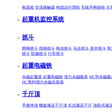
电器箱
交流接触器
电缆运行滑轮
无线手柄按钮
大
起重机监控系统
抓斗
两绳抓斗
四绳抓斗
电动抓斗
马达抓斗
原木抓斗
剪
抓斗
防漏抓斗
行车抓斗
起重电磁铁
永磁起重器
起重电磁铁
强力永磁吸盘
ML型永磁吸
HC系列强力永磁吊装器
千斤顶
手摇挎顶
螺旋液压千斤顶
爪式液压千斤
顶卧式液