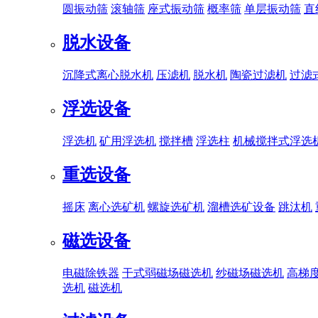
圆振动筛
滚轴筛
座式振动筛
概率筛
单层振动筛
直
脱水设备
沉降式离心脱水机
压滤机
脱水机
陶瓷过滤机
过滤
浮选设备
浮选机
矿用浮选机
搅拌槽
浮选柱
机械搅拌式浮选
重选设备
摇床
离心选矿机
螺旋选矿机
溜槽选矿设备
跳汰机
磁选设备
电磁除铁器
干式弱磁场磁选机
纱磁场磁选机
高梯
选机
磁选机