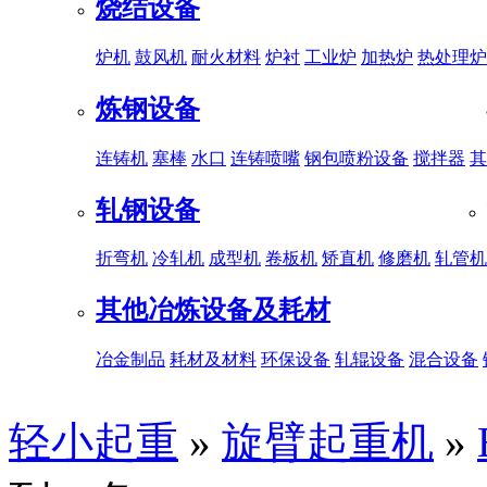
烧结设备
炉机
鼓风机
耐火材料
炉衬
工业炉
加热炉
热处理炉
炼钢设备
连铸机
塞棒
水口
连铸喷嘴
钢包喷粉设备
搅拌器
其
轧钢设备
折弯机
冷轧机
成型机
卷板机
矫直机
修磨机
轧管机
其他冶炼设备及耗材
冶金制品
耗材及材料
环保设备
轧辊设备
混合设备
轻小起重
»
旋臂起重机
»