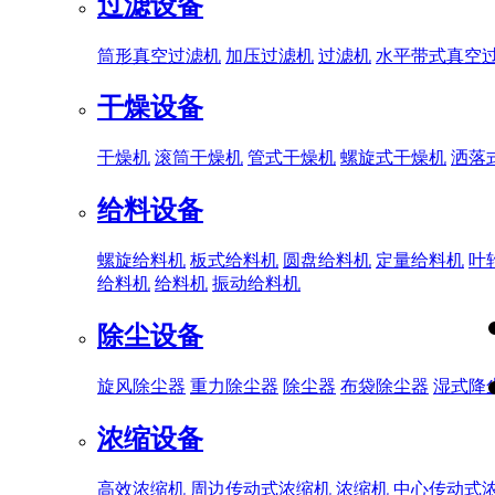
过滤设备
筒形真空过滤机
加压过滤机
过滤机
水平带式真空
干燥设备
干燥机
滚筒干燥机
管式干燥机
螺旋式干燥机
洒落
给料设备
螺旋给料机
板式给料机
圆盘给料机
定量给料机
叶
给料机
给料机
振动给料机
除尘设备
旋风除尘器
重力除尘器
除尘器
布袋除尘器
湿式降
浓缩设备
高效浓缩机
周边传动式浓缩机
浓缩机
中心传动式