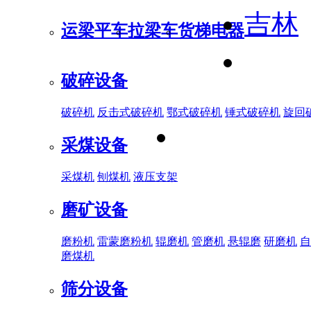
吉林
运梁平车
拉梁车
货梯电器
破碎设备
破碎机
反击式破碎机
鄂式破碎机
锤式破碎机
旋回
采煤设备
采煤机
刨煤机
液压支架
磨矿设备
磨粉机
雷蒙磨粉机
辊磨机
管磨机
悬辊磨
研磨机
自
磨煤机
筛分设备