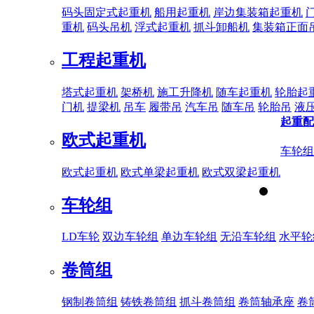
码头固定式起重机
船用起重机
岸边集装箱起重机
重机
码头吊机
浮式起重机
抓斗卸船机
集装箱正面
工程起重机
塔式起重机
架桥机
施工升降机
随车起重机
轮胎起
门机
提梁机
吊车
履带吊
汽车吊
随车吊
轮胎吊
液
起重配
欧式起重机
车轮组
欧式起重机
欧式单梁起重机
欧式双梁起重机
车轮组
LD车轮
双边车轮组
单边车轮组
无沿车轮组
水平轮
卷筒组
钢制卷筒组
铸铁卷筒组
抓斗卷筒组
卷筒轴承座
卷