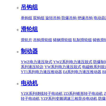
吊钩组
单钩组
双钩组
旋转吊钩
防爆吊钩
绝缘吊钩
电动葫
滑轮组
滑轮片
吊钩滑轮组
铸钢滑轮组
轧制滑轮组
铸铁滑
制动器
YWZ电力液压块式
YWZ系列电力液压鼓式
防爆制
系列液压轮边
YW系列电力液压鼓式
电磁铁系列鼓
YT1系列电力液压推动器
Ed系列电力液压推动器
B
电动机
YZR系列绕线转子电动机
ZD系列锥形转子电动机
转子电动机
YZP系列变频调速三相异步电动机
防爆