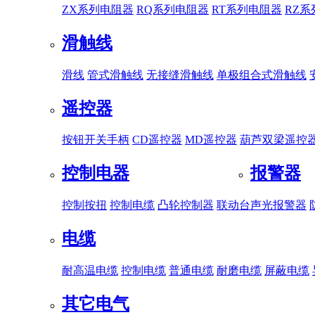
ZX系列电阻器
RQ系列电阻器
RT系列电阻器
RZ
滑触线
滑线
管式滑触线
无接缝滑触线
单极组合式滑触线
遥控器
按钮开关手柄
CD遥控器
MD遥控器
葫芦双梁遥控
控制电器
报警器
控制按扭
控制电缆
凸轮控制器
联动台
声光报警器
电缆
耐高温电缆
控制电缆
普通电缆
耐磨电缆
屏蔽电缆
其它电气