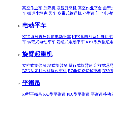
高空作业车
升降机
液压升降机
高空作业平台
曲臂
车
搬运小坦克
叉车
皮带式输送机
小型吊车
全电动
电动平车
KPD系列低压轨道电动平车
KPX蓄电池系列电动平
车
转弯式电动平车
卷缆式电动平车
KPT系列拖缆
旋臂起重机
立柱式旋臂吊
墙式旋臂吊
壁行式旋臂吊
定柱式悬
BZN型定柱式旋臂起重机
BZ曲臂旋臂起重机
BZ
平衡吊
PJ型平衡吊
PAJ型平衡吊
PDJ型平衡吊
平衡吊移动