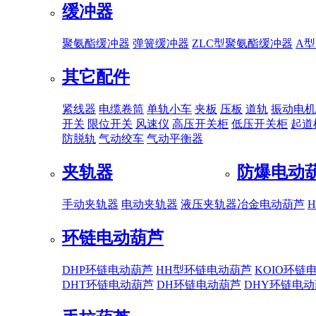
缓冲器
聚氨酯缓冲器
弹簧缓冲器
ZLC型聚氨酯缓冲器
A
其它配件
紧线器
电缆卷筒
单轨小车
夹板
压板
道轨
振动电机
开关
限位开关
风速仪
高压开关柜
低压开关柜
起道
防脱轨
气动绞车
气动平衡器
夹轨器
防爆电动
手动夹轨器
电动夹轨器
液压夹轨器
冶金电动葫芦
环链电动葫芦
DHP环链电动葫芦
HH型环链电动葫芦
KOIO环链
DHT环链电动葫芦
DH环链电动葫芦
DHY环链电