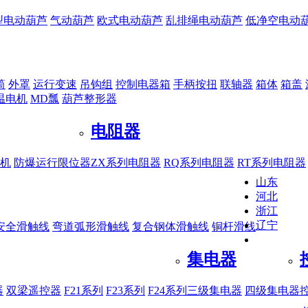
型电动葫芦
气动葫芦
欧式电动葫芦
乱排绳电动葫芦
低净空电动
筒
外罩
运行变速
吊钩组
控制电器箱
手柄按扭
联轴器
箱体
箱盖
温电机
MD瓢
葫芦整形器
电阻器
机
防爆运行限位器
ZX系列电阻器
RQ系列电阻器
RT系列电阻器
山东
河北
浙江
辽宁
安全滑触线
弯道弧形滑触线
复合钢体滑触线
铜杆滑线
集电器
器
双梁遥控器
F21系列
F23系列
F24系列
三级集电器
四级集电器