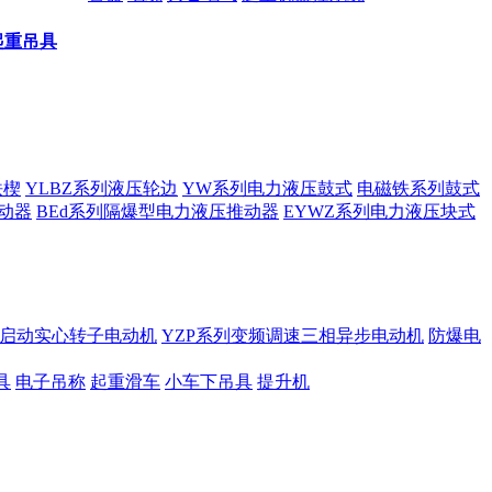
起重吊具
铁楔
YLBZ系列液压轮边
YW系列电力液压鼓式
电磁铁系列鼓式
动器
BEd系列隔爆型电力液压推动器
EYWZ系列电力液压块式
启动实心转子电动机
YZP系列变频调速三相异步电动机
防爆电
具
电子吊称
起重滑车
小车下吊具
提升机