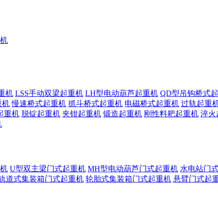
机
重机
LSS手动双梁起重机
LH型电动葫芦起重机
QD型吊钩桥式
重机
慢速桥式起重机
抓斗桥式起重机
电磁桥式起重机
过轨起重
起重机
脱锭起重机
夹钳起重机
锻造起重机
刚性料耙起重机
淬火
机
机
U型双主梁门式起重机
MH型电动葫芦门式起重机
水电站门
轨道式集装箱门式起重机
轮胎式集装箱门式起重机
悬臂门式起