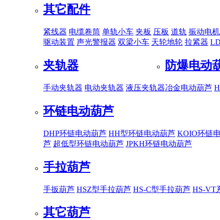
其它配件
紧线器
电缆卷筒
单轨小车
夹板
压板
道轨
振动电机
驱动装置
声光警报器
双梁小车
天轮地轮
拉紧器
L
夹轨器
防爆电动
手动夹轨器
电动夹轨器
液压夹轨器
冶金电动葫芦
环链电动葫芦
DHP环链电动葫芦
HH型环链电动葫芦
KOIO环链
芦
超低型环链电动葫芦
JPKH环链电动葫芦
手拉葫芦
手扳葫芦
HSZ型手拉葫芦
HS-C型手拉葫芦
HS-V
其它葫芦