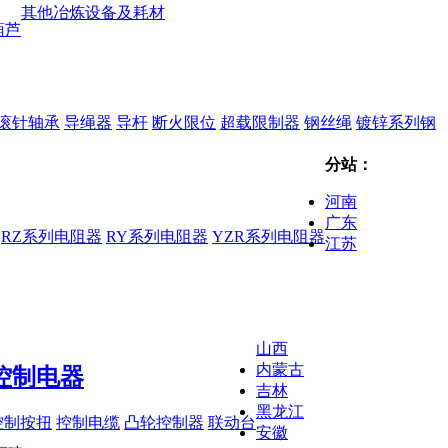
其他冶炼设备及耗材
葫芦
滚针轴承
导绳器
导杆
断火限位
超载限制器
钢丝绳
镀锌系列钢
分站：
河南
广东
RZ系列电阻器
RY系列电阻器
YZR系列电阻器
江苏
山西
内蒙古
控制电器
吉林
黑龙江
控制按扭
控制电缆
凸轮控制器
联动台
安徽