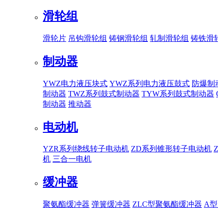
滑轮组
滑轮片
吊钩滑轮组
铸钢滑轮组
轧制滑轮组
铸铁滑
制动器
YWZ电力液压块式
YWZ系列电力液压鼓式
防爆制
制动器
TWZ系列鼓式制动器
TYW系列鼓式制动器
制动器
推动器
电动机
YZR系列绕线转子电动机
ZD系列锥形转子电动机
机
三合一电机
缓冲器
聚氨酯缓冲器
弹簧缓冲器
ZLC型聚氨酯缓冲器
A