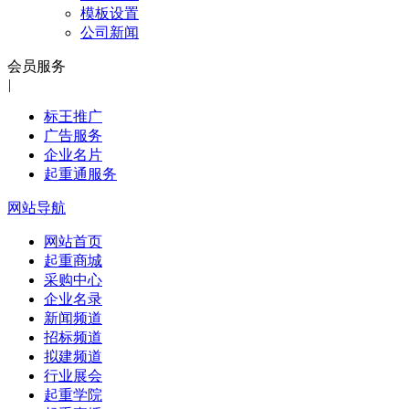
模板设置
公司新闻
会员服务
|
标王推广
广告服务
企业名片
起重通服务
网站导航
网站首页
起重商城
采购中心
企业名录
新闻频道
招标频道
拟建频道
行业展会
起重学院