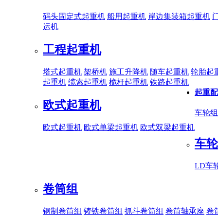
码头固定式起重机
船用起重机
岸边集装箱起重机
运机
工程起重机
塔式起重机
架桥机
施工升降机
随车起重机
轮胎起
起重机
缆索起重机
桅杆起重机
铁路起重机
起重配
欧式起重机
车轮组
欧式起重机
欧式单梁起重机
欧式双梁起重机
车轮
LD车
卷筒组
钢制卷筒组
铸铁卷筒组
抓斗卷筒组
卷筒轴承座
卷