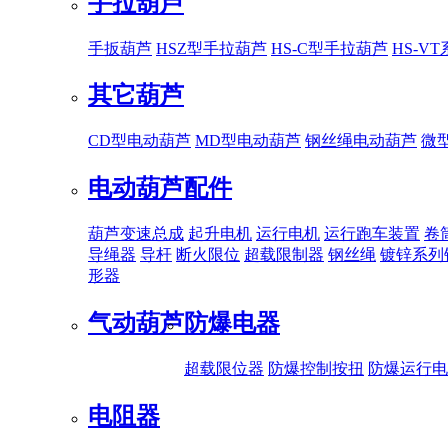
手拉葫芦
手扳葫芦
HSZ型手拉葫芦
HS-C型手拉葫芦
HS-V
其它葫芦
CD型电动葫芦
MD型电动葫芦
钢丝绳电动葫芦
微
电动葫芦配件
葫芦变速总成
起升电机
运行电机
运行跑车装置
卷
导绳器
导杆
断火限位
超载限制器
钢丝绳
镀锌系列
形器
气动葫芦
防爆电器
超载限位器
防爆控制按扭
防爆运行电
电阻器