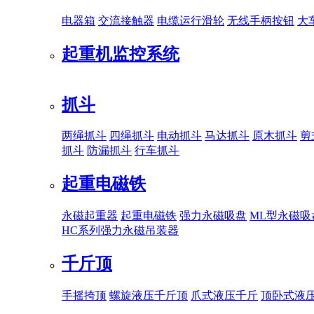
电器箱
交流接触器
电缆运行滑轮
无线手柄按钮
大
起重机监控系统
抓斗
两绳抓斗
四绳抓斗
电动抓斗
马达抓斗
原木抓斗
剪
抓斗
防漏抓斗
行车抓斗
起重电磁铁
永磁起重器
起重电磁铁
强力永磁吸盘
ML型永磁吸
HC系列强力永磁吊装器
千斤顶
手摇挎顶
螺旋液压千斤顶
爪式液压千斤
顶卧式液