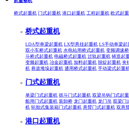
起重整机
桥式起重机
门式起重机
港口起重机
工程起重机
欧式起重
桥式起重机
LDA型单梁起重机
LX型悬挂起重机
LS手动单梁起
双小车桥式起重机
水电站用桥式起重机
变频调速桥
斗桥式起重机
电磁桥式起重机
过轨起重机
铸造起
变频起重机
冶金起重机
加料起重机
脱锭起重机
夹
机
巷道堆垛起重机
通用桥式起重机
手动梁式起重
门式起重机
单梁门式起重机
抓斗门式起重机
双梁吊钩门式起重
船用门式起重机
装卸桥
龙门起重机
龙门吊
双梁门
机
轮胎式集装箱门式起重机
悬臂门式起重机
双悬
港口起重机