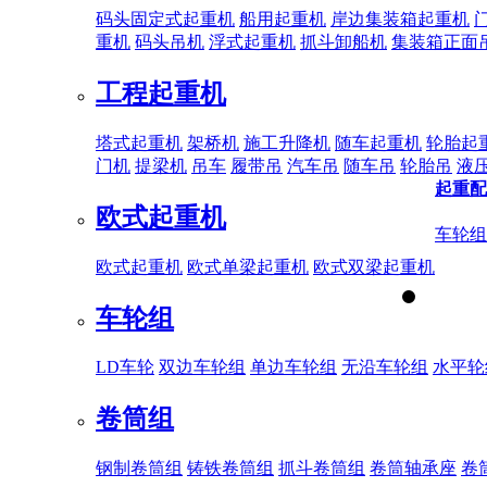
码头固定式起重机
船用起重机
岸边集装箱起重机
重机
码头吊机
浮式起重机
抓斗卸船机
集装箱正面
工程起重机
塔式起重机
架桥机
施工升降机
随车起重机
轮胎起
门机
提梁机
吊车
履带吊
汽车吊
随车吊
轮胎吊
液
起重配
欧式起重机
车轮组
欧式起重机
欧式单梁起重机
欧式双梁起重机
车轮组
LD车轮
双边车轮组
单边车轮组
无沿车轮组
水平轮
卷筒组
钢制卷筒组
铸铁卷筒组
抓斗卷筒组
卷筒轴承座
卷