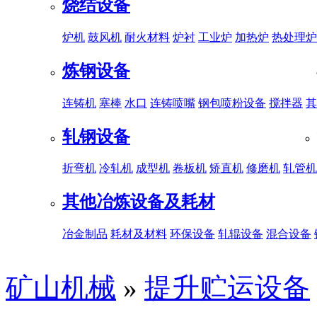
烧结设备
炉机
鼓风机
耐火材料
炉衬
工业炉
加热炉
热处理炉
炼钢设备
连铸机
塞棒
水口
连铸喷嘴
钢包喷粉设备
搅拌器
其
轧钢设备
折弯机
冷轧机
成型机
卷板机
矫直机
修磨机
轧管机
其他冶炼设备及耗材
冶金制品
耗材及材料
环保设备
轧辊设备
混合设备
矿山机械
»
提升贮运设备