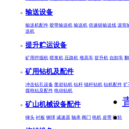
输送设备
输送机配件
胶带输送机
输送机
倍速链输送线
滚筒
送机
提升贮运设备
矿用挖掘机
喷浆机
压路机
堆高车
提升机
自卸车
翻
矿用钻机及配件
冲击钻孔设备
凿岩钻机
钻杆
锚杆钻机
钻机配件
扩
煤电钻及配件
电动钻机
矿山机械设备配件
锤头
衬板
钢球
减速器
轴承
阀门
电机
皮带
叶轮