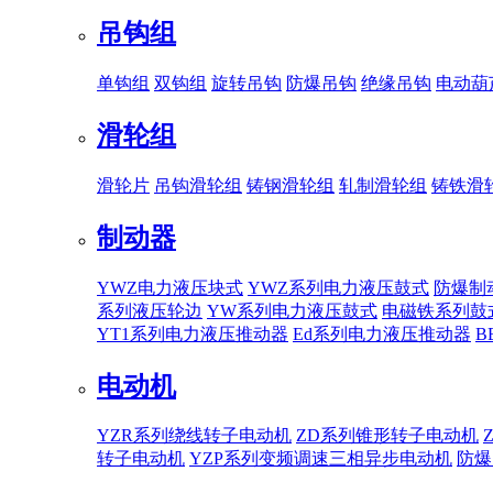
吊钩组
单钩组
双钩组
旋转吊钩
防爆吊钩
绝缘吊钩
电动葫
滑轮组
滑轮片
吊钩滑轮组
铸钢滑轮组
轧制滑轮组
铸铁滑
制动器
YWZ电力液压块式
YWZ系列电力液压鼓式
防爆制
系列液压轮边
YW系列电力液压鼓式
电磁铁系列鼓
YT1系列电力液压推动器
Ed系列电力液压推动器
B
电动机
YZR系列绕线转子电动机
ZD系列锥形转子电动机
转子电动机
YZP系列变频调速三相异步电动机
防爆