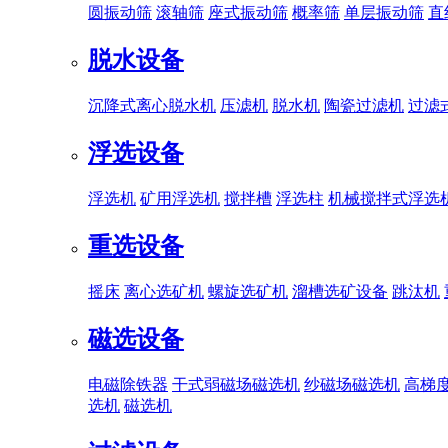
圆振动筛
滚轴筛
座式振动筛
概率筛
单层振动筛
直
脱水设备
沉降式离心脱水机
压滤机
脱水机
陶瓷过滤机
过滤
浮选设备
浮选机
矿用浮选机
搅拌槽
浮选柱
机械搅拌式浮选
重选设备
摇床
离心选矿机
螺旋选矿机
溜槽选矿设备
跳汰机
磁选设备
电磁除铁器
干式弱磁场磁选机
纱磁场磁选机
高梯
选机
磁选机