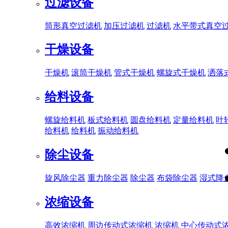
过滤设备
筒形真空过滤机
加压过滤机
过滤机
水平带式真空
干燥设备
干燥机
滚筒干燥机
管式干燥机
螺旋式干燥机
洒落
给料设备
螺旋给料机
板式给料机
圆盘给料机
定量给料机
叶
给料机
给料机
振动给料机
除尘设备
旋风除尘器
重力除尘器
除尘器
布袋除尘器
湿式降
浓缩设备
高效浓缩机
周边传动式浓缩机
浓缩机
中心传动式