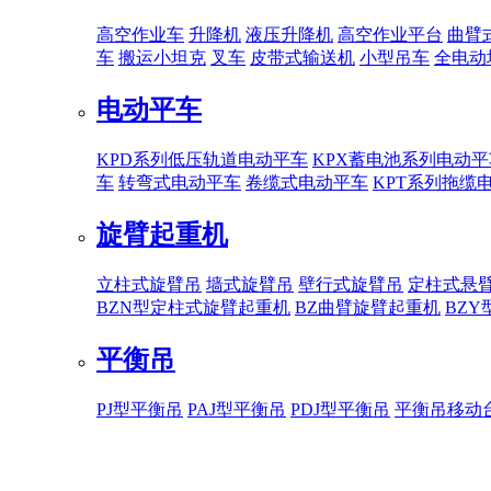
高空作业车
升降机
液压升降机
高空作业平台
曲臂
车
搬运小坦克
叉车
皮带式输送机
小型吊车
全电动
电动平车
KPD系列低压轨道电动平车
KPX蓄电池系列电动平
车
转弯式电动平车
卷缆式电动平车
KPT系列拖缆
旋臂起重机
立柱式旋臂吊
墙式旋臂吊
壁行式旋臂吊
定柱式悬
BZN型定柱式旋臂起重机
BZ曲臂旋臂起重机
BZ
平衡吊
PJ型平衡吊
PAJ型平衡吊
PDJ型平衡吊
平衡吊移动