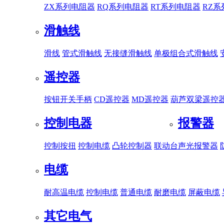
ZX系列电阻器
RQ系列电阻器
RT系列电阻器
RZ
滑触线
滑线
管式滑触线
无接缝滑触线
单极组合式滑触线
遥控器
按钮开关手柄
CD遥控器
MD遥控器
葫芦双梁遥控
控制电器
报警器
控制按扭
控制电缆
凸轮控制器
联动台
声光报警器
电缆
耐高温电缆
控制电缆
普通电缆
耐磨电缆
屏蔽电缆
其它电气