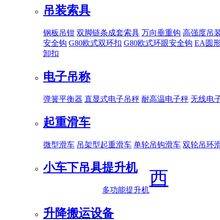
吊装索具
钢板吊钳
双脚链条成套索具
万向垂重钩
高强度吊
安全钩
G80欧式双环扣
G80欧式环眼安全钩
EA圆
卸扣
电子吊称
弹簧平衡器
直显式电子吊秤
耐高温电子秤
无线电
起重滑车
微型滑车
吊架型起重滑车
单轮吊钩滑车
双轮吊环
小车下吊具
提升机
西
多功能提升机
升降搬运设备