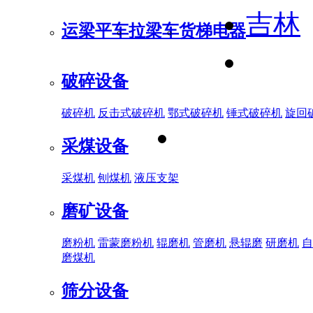
吉林
运梁平车
拉梁车
货梯电器
破碎设备
破碎机
反击式破碎机
鄂式破碎机
锤式破碎机
旋回
采煤设备
采煤机
刨煤机
液压支架
磨矿设备
磨粉机
雷蒙磨粉机
辊磨机
管磨机
悬辊磨
研磨机
自
磨煤机
筛分设备