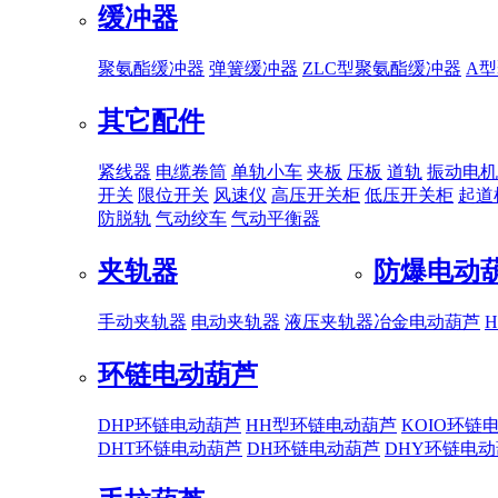
缓冲器
聚氨酯缓冲器
弹簧缓冲器
ZLC型聚氨酯缓冲器
A
其它配件
紧线器
电缆卷筒
单轨小车
夹板
压板
道轨
振动电机
开关
限位开关
风速仪
高压开关柜
低压开关柜
起道
防脱轨
气动绞车
气动平衡器
夹轨器
防爆电动
手动夹轨器
电动夹轨器
液压夹轨器
冶金电动葫芦
环链电动葫芦
DHP环链电动葫芦
HH型环链电动葫芦
KOIO环链
DHT环链电动葫芦
DH环链电动葫芦
DHY环链电