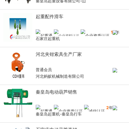
秦皇岛起重设备有限公司-山
起重配件滑车
16
年
石家庄起重机
河北夹钳索具生产厂家
普通会员
河北蚂蚁机械制造有限公司
秦皇岛电动葫芦销售
2
年
秦皇岛起重机-秦皇岛行车