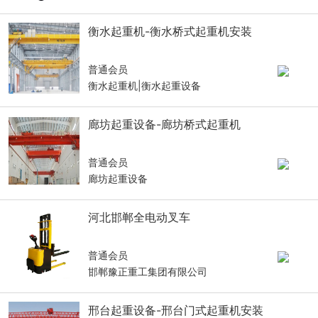
衡水起重机-衡水桥式起重机安装
普通会员
衡水起重机|衡水起重设备
廊坊起重设备-廊坊桥式起重机
普通会员
廊坊起重设备
河北邯郸全电动叉车
普通会员
邯郸豫正重工集团有限公司
邢台起重设备-邢台门式起重机安装