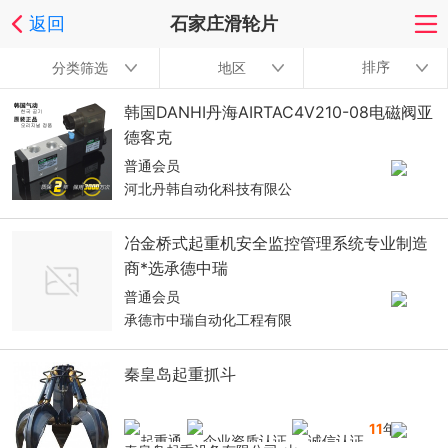
返回
石家庄滑轮片
排序
分类筛选
地区
韩国DANHI丹海AIRTAC4V210-08电磁阀亚
德客克
普通会员
河北丹韩自动化科技有限公
冶金桥式起重机安全监控管理系统专业制造
商*选承德中瑞
普通会员
承德市中瑞自动化工程有限
秦皇岛起重抓斗
11
年