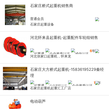
石家庄桥式起重机销售商
普通会员
石家庄起重设备
河北怀来县起重机-起重配件车轮组销售
6
年
河北张家口起重机，怀来龙
石家庄大方桥式起重机-15836195229秦经
理
12
年
石家庄起重机起重汇工厂店
电动葫芦