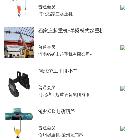
普通会员
河北石家庄起重机
石家庄起重机-单梁桥式起重机
普通会员
河南省矿山起重机有限公司-
河北沪工手推小车
普通会员
河北沪工起重设备集团有限
沧州CD电动葫芦
普通会员
沧州起重机-沧州龙门吊