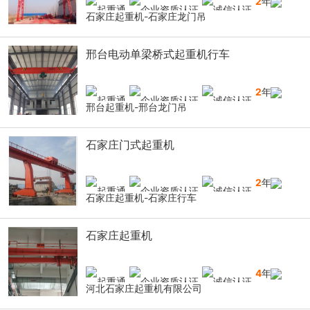
2
年
石家庄起重机-石家庄龙门吊
邢台电动单梁桥式起重机行车
2
年
邢台起重机-邢台龙门吊
石家庄门式起重机
2
年
石家庄起重机-石家庄行车
石家庄起重机
4
年
河北石家庄起重机有限公司