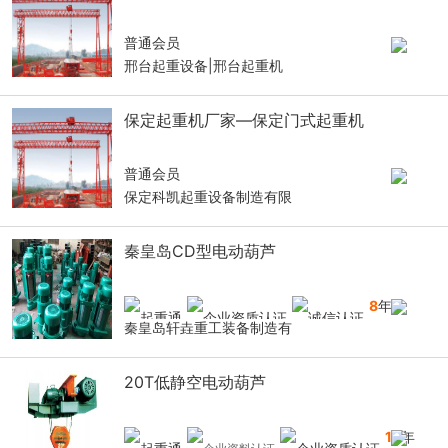
普通会员
邢台起重设备|邢台起重机
保定起重机厂家—保定门式起重机
普通会员
保定科凯起重设备制造有限
秦皇岛CD型电动葫芦
8
年
秦皇岛轩垚重工装备制造有
20T低静空电动葫芦
14
年