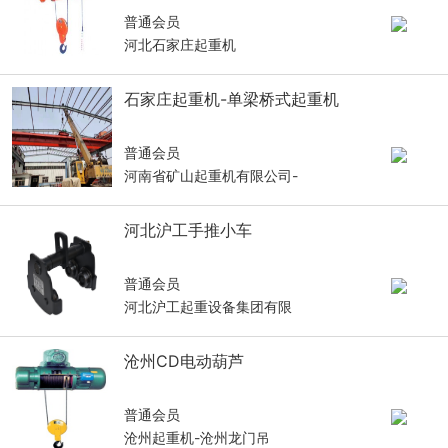
普通会员
河北石家庄起重机
石家庄起重机-单梁桥式起重机
普通会员
河南省矿山起重机有限公司-
河北沪工手推小车
普通会员
河北沪工起重设备集团有限
沧州CD电动葫芦
普通会员
沧州起重机-沧州龙门吊