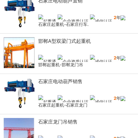
石家庄电动葫芦直销
2
年
石家庄起重机-石家庄行车.
邯郸A型双梁门式起重机
2
年
邯郸起重机-邯郸龙门吊
石家庄电动葫芦销售
2
年
石家庄起重机-石家庄龙门
石家庄龙门吊销售