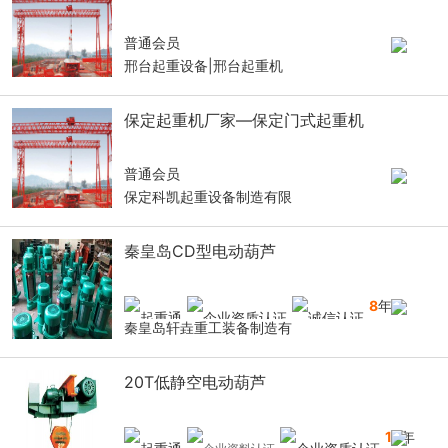
普通会员
邢台起重设备|邢台起重机
保定起重机厂家—保定门式起重机
普通会员
保定科凯起重设备制造有限
秦皇岛CD型电动葫芦
8
年
秦皇岛轩垚重工装备制造有
20T低静空电动葫芦
14
年