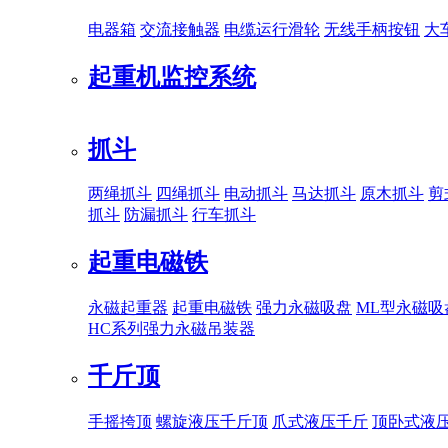
电器箱
交流接触器
电缆运行滑轮
无线手柄按钮
大
起重机监控系统
抓斗
两绳抓斗
四绳抓斗
电动抓斗
马达抓斗
原木抓斗
剪
抓斗
防漏抓斗
行车抓斗
起重电磁铁
永磁起重器
起重电磁铁
强力永磁吸盘
ML型永磁吸
HC系列强力永磁吊装器
千斤顶
手摇挎顶
螺旋液压千斤顶
爪式液压千斤
顶卧式液