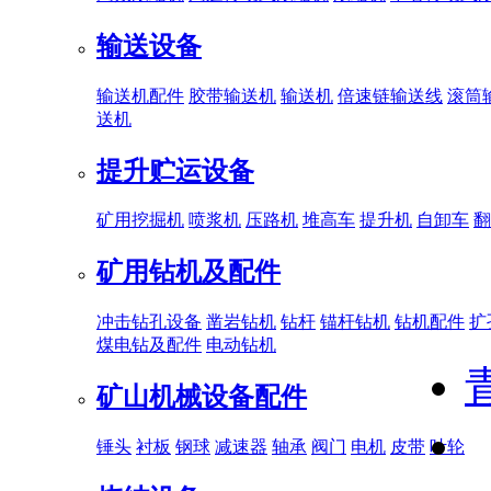
输送设备
输送机配件
胶带输送机
输送机
倍速链输送线
滚筒
送机
提升贮运设备
矿用挖掘机
喷浆机
压路机
堆高车
提升机
自卸车
翻
矿用钻机及配件
冲击钻孔设备
凿岩钻机
钻杆
锚杆钻机
钻机配件
扩
煤电钻及配件
电动钻机
矿山机械设备配件
锤头
衬板
钢球
减速器
轴承
阀门
电机
皮带
叶轮