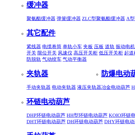
缓冲器
聚氨酯缓冲器
弹簧缓冲器
ZLC型聚氨酯缓冲器
A
其它配件
紧线器
电缆卷筒
单轨小车
夹板
压板
道轨
振动电机
开关
限位开关
风速仪
高压开关柜
低压开关柜
起道
防脱轨
气动绞车
气动平衡器
夹轨器
防爆电动
手动夹轨器
电动夹轨器
液压夹轨器
冶金电动葫芦
环链电动葫芦
DHP环链电动葫芦
HH型环链电动葫芦
KOIO环链
DHT环链电动葫芦
DH环链电动葫芦
DHY环链电