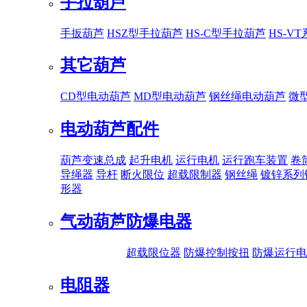
手拉葫芦
手扳葫芦
HSZ型手拉葫芦
HS-C型手拉葫芦
HS-V
其它葫芦
CD型电动葫芦
MD型电动葫芦
钢丝绳电动葫芦
微
电动葫芦配件
葫芦变速总成
起升电机
运行电机
运行跑车装置
卷
导绳器
导杆
断火限位
超载限制器
钢丝绳
镀锌系列
形器
气动葫芦
防爆电器
超载限位器
防爆控制按扭
防爆运行电
电阻器