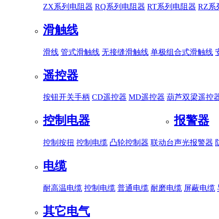
ZX系列电阻器
RQ系列电阻器
RT系列电阻器
RZ
滑触线
滑线
管式滑触线
无接缝滑触线
单极组合式滑触线
遥控器
按钮开关手柄
CD遥控器
MD遥控器
葫芦双梁遥控
控制电器
报警器
控制按扭
控制电缆
凸轮控制器
联动台
声光报警器
电缆
耐高温电缆
控制电缆
普通电缆
耐磨电缆
屏蔽电缆
其它电气