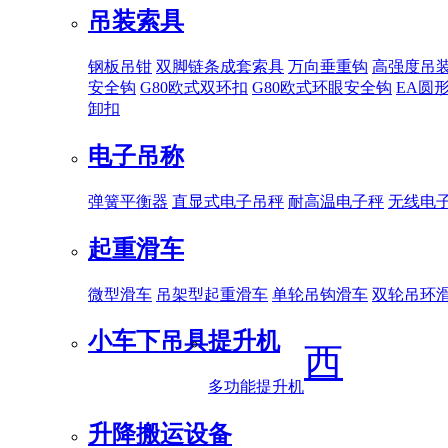
吊装索具
钢板吊钳
双脚链条成套索具
万向垂重钩
高强度吊
安全钩
G80欧式双环扣
G80欧式环眼安全钩
EA圆
卸扣
电子吊称
弹簧平衡器
直显式电子吊秤
耐高温电子秤
无线电
起重滑车
微型滑车
吊架型起重滑车
单轮吊钩滑车
双轮吊环
小车下吊具
提升机
西
多功能提升机
升降搬运设备