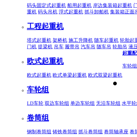
码头固定式起重机
船用起重机
岸边集装箱起重机
重机
码头吊机
浮式起重机
抓斗卸船机
集装箱正面
工程起重机
塔式起重机
架桥机
施工升降机
随车起重机
轮胎起
门机
提梁机
吊车
履带吊
汽车吊
随车吊
轮胎吊
液
起重配
欧式起重机
车轮组
欧式起重机
欧式单梁起重机
欧式双梁起重机
车轮组
LD车轮
双边车轮组
单边车轮组
无沿车轮组
水平轮
卷筒组
钢制卷筒组
铸铁卷筒组
抓斗卷筒组
卷筒轴承座
卷