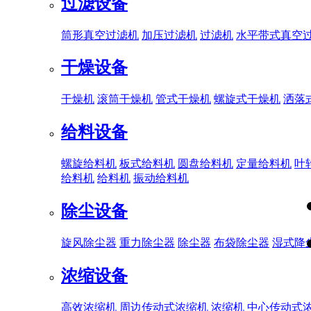
过滤设备
筒形真空过滤机
加压过滤机
过滤机
水平带式真空
干燥设备
干燥机
滚筒干燥机
管式干燥机
螺旋式干燥机
洒落
给料设备
螺旋给料机
板式给料机
圆盘给料机
定量给料机
叶
给料机
给料机
振动给料机
除尘设备
旋风除尘器
重力除尘器
除尘器
布袋除尘器
湿式降
浓缩设备
高效浓缩机
周边传动式浓缩机
浓缩机
中心传动式