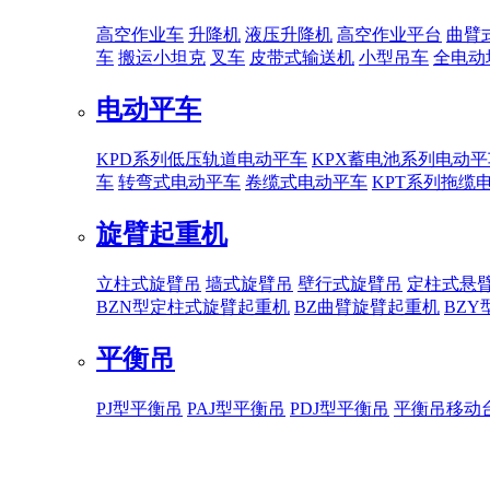
高空作业车
升降机
液压升降机
高空作业平台
曲臂
车
搬运小坦克
叉车
皮带式输送机
小型吊车
全电动
电动平车
KPD系列低压轨道电动平车
KPX蓄电池系列电动平
车
转弯式电动平车
卷缆式电动平车
KPT系列拖缆
旋臂起重机
立柱式旋臂吊
墙式旋臂吊
壁行式旋臂吊
定柱式悬
BZN型定柱式旋臂起重机
BZ曲臂旋臂起重机
BZ
平衡吊
PJ型平衡吊
PAJ型平衡吊
PDJ型平衡吊
平衡吊移动