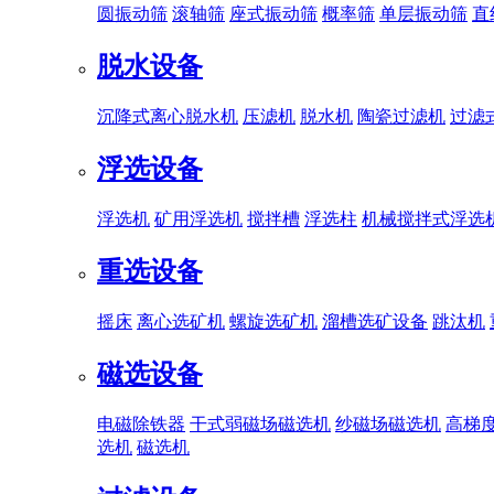
圆振动筛
滚轴筛
座式振动筛
概率筛
单层振动筛
直
脱水设备
沉降式离心脱水机
压滤机
脱水机
陶瓷过滤机
过滤
浮选设备
浮选机
矿用浮选机
搅拌槽
浮选柱
机械搅拌式浮选
重选设备
摇床
离心选矿机
螺旋选矿机
溜槽选矿设备
跳汰机
磁选设备
电磁除铁器
干式弱磁场磁选机
纱磁场磁选机
高梯
选机
磁选机