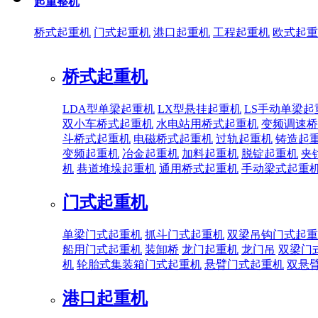
起重整机
桥式起重机
门式起重机
港口起重机
工程起重机
欧式起重
桥式起重机
LDA型单梁起重机
LX型悬挂起重机
LS手动单梁起
双小车桥式起重机
水电站用桥式起重机
变频调速桥
斗桥式起重机
电磁桥式起重机
过轨起重机
铸造起
变频起重机
冶金起重机
加料起重机
脱锭起重机
夹
机
巷道堆垛起重机
通用桥式起重机
手动梁式起重
门式起重机
单梁门式起重机
抓斗门式起重机
双梁吊钩门式起重
船用门式起重机
装卸桥
龙门起重机
龙门吊
双梁门
机
轮胎式集装箱门式起重机
悬臂门式起重机
双悬
港口起重机