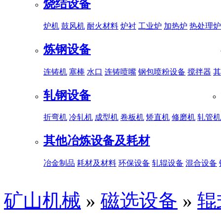
烧结设备
炉机
鼓风机
耐火材料
炉衬
工业炉
加热炉
热处理炉
炼钢设备
连铸机
塞棒
水口
连铸喷嘴
钢包喷粉设备
搅拌器
其
轧钢设备
折弯机
冷轧机
成型机
卷板机
矫直机
修磨机
轧管机
其他冶炼设备及耗材
冶金制品
耗材及材料
环保设备
轧辊设备
混合设备
矿山机械
»
磁选设备
»
辊