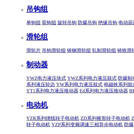
吊钩组
单钩组
双钩组
旋转吊钩
防爆吊钩
绝缘吊钩
电动葫
滑轮组
滑轮片
吊钩滑轮组
铸钢滑轮组
轧制滑轮组
铸铁滑
制动器
YWZ电力液压块式
YWZ系列电力液压鼓式
防爆制
系列液压轮边
YW系列电力液压鼓式
电磁铁系列鼓
YT1系列电力液压推动器
Ed系列电力液压推动器
B
电动机
YZR系列绕线转子电动机
ZD系列锥形转子电动机
转子电动机
YZP系列变频调速三相异步电动机
防爆