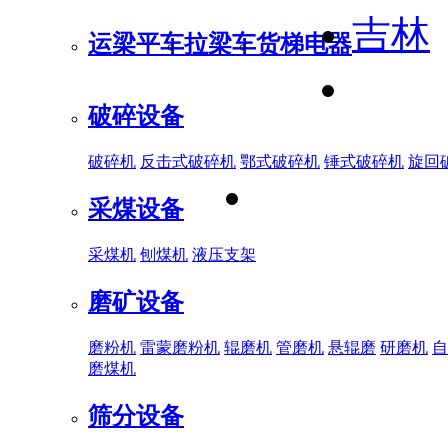
吉林
运梁平车
拉梁车
货梯电器
破碎设备
破碎机
反击式破碎机
鄂式破碎机
锤式破碎机
旋回
采煤设备
采煤机
刨煤机
液压支架
磨矿设备
磨粉机
雷蒙磨粉机
辊磨机
管磨机
悬辊磨
研磨机
自
磨煤机
筛分设备