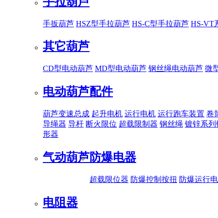
手拉葫芦
手扳葫芦
HSZ型手拉葫芦
HS-C型手拉葫芦
HS-V
其它葫芦
CD型电动葫芦
MD型电动葫芦
钢丝绳电动葫芦
微
电动葫芦配件
葫芦变速总成
起升电机
运行电机
运行跑车装置
卷
导绳器
导杆
断火限位
超载限制器
钢丝绳
镀锌系列
形器
气动葫芦
防爆电器
超载限位器
防爆控制按扭
防爆运行电
电阻器