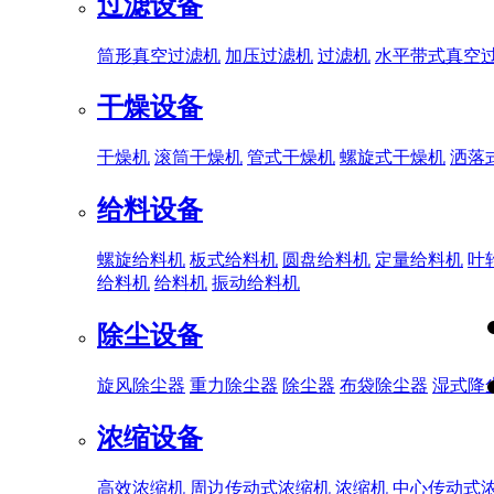
过滤设备
筒形真空过滤机
加压过滤机
过滤机
水平带式真空
干燥设备
干燥机
滚筒干燥机
管式干燥机
螺旋式干燥机
洒落
给料设备
螺旋给料机
板式给料机
圆盘给料机
定量给料机
叶
给料机
给料机
振动给料机
除尘设备
旋风除尘器
重力除尘器
除尘器
布袋除尘器
湿式降
浓缩设备
高效浓缩机
周边传动式浓缩机
浓缩机
中心传动式