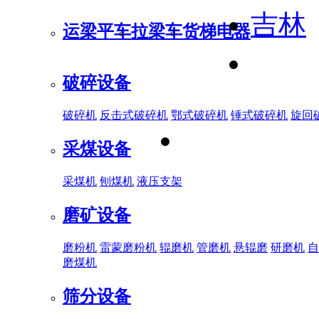
吉林
运梁平车
拉梁车
货梯电器
破碎设备
破碎机
反击式破碎机
鄂式破碎机
锤式破碎机
旋回
采煤设备
采煤机
刨煤机
液压支架
磨矿设备
磨粉机
雷蒙磨粉机
辊磨机
管磨机
悬辊磨
研磨机
自
磨煤机
筛分设备