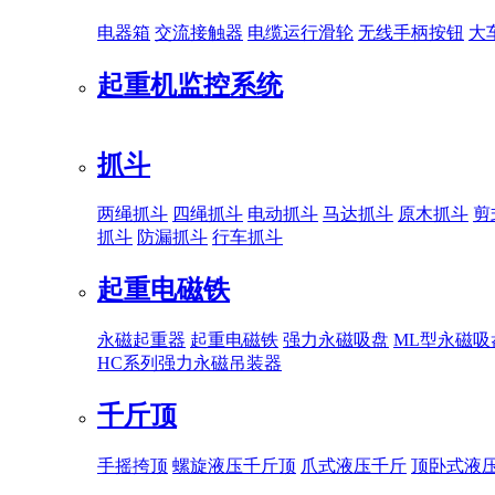
电器箱
交流接触器
电缆运行滑轮
无线手柄按钮
大
起重机监控系统
抓斗
两绳抓斗
四绳抓斗
电动抓斗
马达抓斗
原木抓斗
剪
抓斗
防漏抓斗
行车抓斗
起重电磁铁
永磁起重器
起重电磁铁
强力永磁吸盘
ML型永磁吸
HC系列强力永磁吊装器
千斤顶
手摇挎顶
螺旋液压千斤顶
爪式液压千斤
顶卧式液