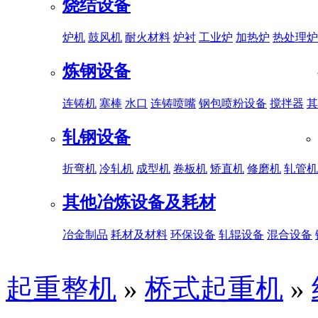
烧结设备
炉机
鼓风机
耐火材料
炉衬
工业炉
加热炉
热处理炉
炼钢设备
连铸机
塞棒
水口
连铸喷嘴
钢包喷粉设备
搅拌器
其
轧钢设备
折弯机
冷轧机
成型机
卷板机
矫直机
修磨机
轧管机
其他冶炼设备及耗材
冶金制品
耗材及材料
环保设备
轧辊设备
混合设备
起重整机
»
桥式起重机
»