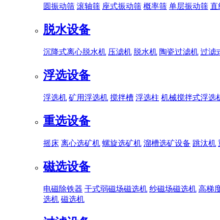
圆振动筛
滚轴筛
座式振动筛
概率筛
单层振动筛
直
脱水设备
沉降式离心脱水机
压滤机
脱水机
陶瓷过滤机
过滤
浮选设备
浮选机
矿用浮选机
搅拌槽
浮选柱
机械搅拌式浮选
重选设备
摇床
离心选矿机
螺旋选矿机
溜槽选矿设备
跳汰机
磁选设备
电磁除铁器
干式弱磁场磁选机
纱磁场磁选机
高梯
选机
磁选机