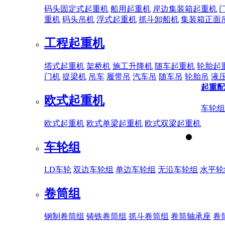
码头固定式起重机
船用起重机
岸边集装箱起重机
重机
码头吊机
浮式起重机
抓斗卸船机
集装箱正面
工程起重机
塔式起重机
架桥机
施工升降机
随车起重机
轮胎起
门机
提梁机
吊车
履带吊
汽车吊
随车吊
轮胎吊
液
起重配
欧式起重机
车轮组
欧式起重机
欧式单梁起重机
欧式双梁起重机
车轮组
LD车轮
双边车轮组
单边车轮组
无沿车轮组
水平轮
卷筒组
钢制卷筒组
铸铁卷筒组
抓斗卷筒组
卷筒轴承座
卷