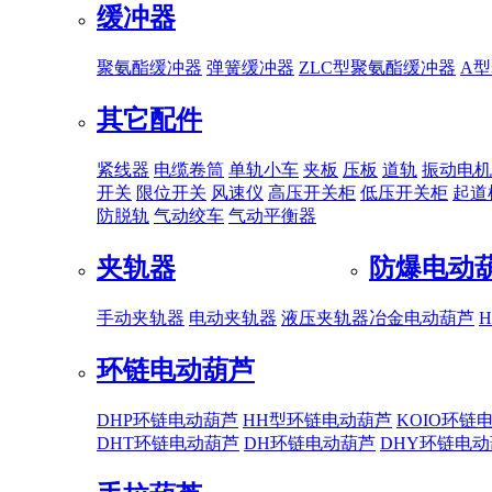
缓冲器
聚氨酯缓冲器
弹簧缓冲器
ZLC型聚氨酯缓冲器
A
其它配件
紧线器
电缆卷筒
单轨小车
夹板
压板
道轨
振动电机
开关
限位开关
风速仪
高压开关柜
低压开关柜
起道
防脱轨
气动绞车
气动平衡器
夹轨器
防爆电动
手动夹轨器
电动夹轨器
液压夹轨器
冶金电动葫芦
环链电动葫芦
DHP环链电动葫芦
HH型环链电动葫芦
KOIO环链
DHT环链电动葫芦
DH环链电动葫芦
DHY环链电