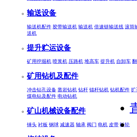
输送设备
输送机配件
胶带输送机
输送机
倍速链输送线
滚筒
送机
提升贮运设备
矿用挖掘机
喷浆机
压路机
堆高车
提升机
自卸车
翻
矿用钻机及配件
冲击钻孔设备
凿岩钻机
钻杆
锚杆钻机
钻机配件
扩
煤电钻及配件
电动钻机
矿山机械设备配件
锤头
衬板
钢球
减速器
轴承
阀门
电机
皮带
叶轮