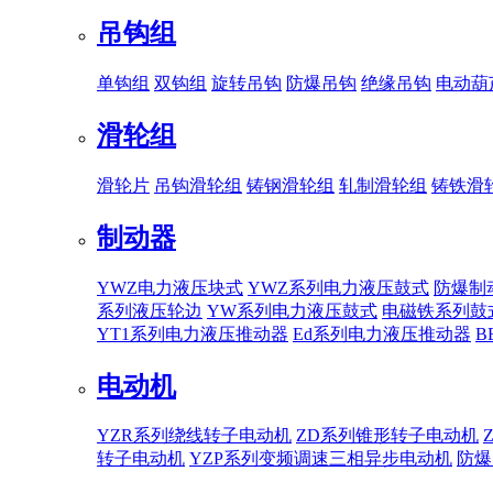
吊钩组
单钩组
双钩组
旋转吊钩
防爆吊钩
绝缘吊钩
电动葫
滑轮组
滑轮片
吊钩滑轮组
铸钢滑轮组
轧制滑轮组
铸铁滑
制动器
YWZ电力液压块式
YWZ系列电力液压鼓式
防爆制
系列液压轮边
YW系列电力液压鼓式
电磁铁系列鼓
YT1系列电力液压推动器
Ed系列电力液压推动器
B
电动机
YZR系列绕线转子电动机
ZD系列锥形转子电动机
转子电动机
YZP系列变频调速三相异步电动机
防爆