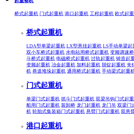
起重整机
桥式起重机
门式起重机
港口起重机
工程起重机
欧式起重
桥式起重机
LDA型单梁起重机
LX型悬挂起重机
LS手动单梁起
双小车桥式起重机
水电站用桥式起重机
变频调速桥
斗桥式起重机
电磁桥式起重机
过轨起重机
铸造起
变频起重机
冶金起重机
加料起重机
脱锭起重机
夹
机
巷道堆垛起重机
通用桥式起重机
手动梁式起重
门式起重机
单梁门式起重机
抓斗门式起重机
双梁吊钩门式起重
船用门式起重机
装卸桥
龙门起重机
龙门吊
双梁门
机
轮胎式集装箱门式起重机
悬臂门式起重机
双悬
港口起重机