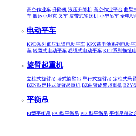
高空作业车
升降机
液压升降机
高空作业平台
曲臂
车
搬运小坦克
叉车
皮带式输送机
小型吊车
全电动
电动平车
KPD系列低压轨道电动平车
KPX蓄电池系列电动平
车
转弯式电动平车
卷缆式电动平车
KPT系列拖缆
旋臂起重机
立柱式旋臂吊
墙式旋臂吊
壁行式旋臂吊
定柱式悬
BZN型定柱式旋臂起重机
BZ曲臂旋臂起重机
BZ
平衡吊
PJ型平衡吊
PAJ型平衡吊
PDJ型平衡吊
平衡吊移动