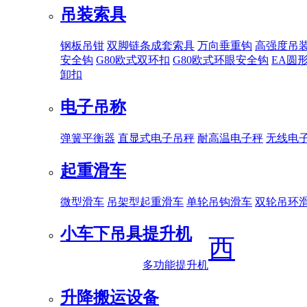
吊装索具
钢板吊钳
双脚链条成套索具
万向垂重钩
高强度吊
安全钩
G80欧式双环扣
G80欧式环眼安全钩
EA圆
卸扣
电子吊称
弹簧平衡器
直显式电子吊秤
耐高温电子秤
无线电
起重滑车
微型滑车
吊架型起重滑车
单轮吊钩滑车
双轮吊环
小车下吊具
提升机
西
多功能提升机
升降搬运设备