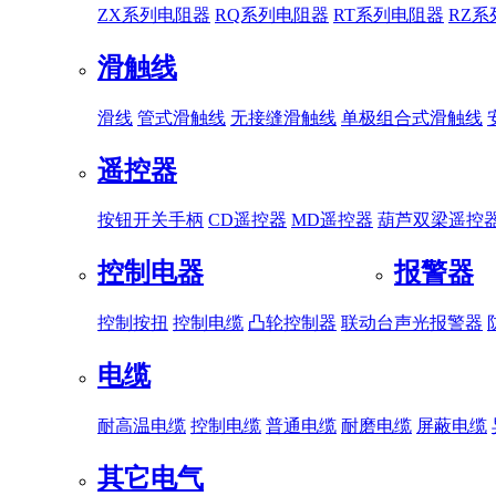
ZX系列电阻器
RQ系列电阻器
RT系列电阻器
RZ
滑触线
滑线
管式滑触线
无接缝滑触线
单极组合式滑触线
遥控器
按钮开关手柄
CD遥控器
MD遥控器
葫芦双梁遥控
控制电器
报警器
控制按扭
控制电缆
凸轮控制器
联动台
声光报警器
电缆
耐高温电缆
控制电缆
普通电缆
耐磨电缆
屏蔽电缆
其它电气