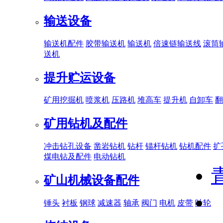
输送设备
输送机配件
胶带输送机
输送机
倍速链输送线
滚筒
送机
提升贮运设备
矿用挖掘机
喷浆机
压路机
堆高车
提升机
自卸车
翻
矿用钻机及配件
冲击钻孔设备
凿岩钻机
钻杆
锚杆钻机
钻机配件
扩
煤电钻及配件
电动钻机
矿山机械设备配件
锤头
衬板
钢球
减速器
轴承
阀门
电机
皮带
叶轮