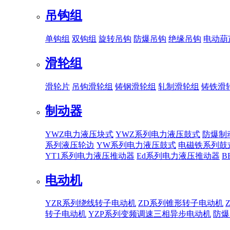
吊钩组
单钩组
双钩组
旋转吊钩
防爆吊钩
绝缘吊钩
电动葫
滑轮组
滑轮片
吊钩滑轮组
铸钢滑轮组
轧制滑轮组
铸铁滑
制动器
YWZ电力液压块式
YWZ系列电力液压鼓式
防爆制
系列液压轮边
YW系列电力液压鼓式
电磁铁系列鼓
YT1系列电力液压推动器
Ed系列电力液压推动器
B
电动机
YZR系列绕线转子电动机
ZD系列锥形转子电动机
转子电动机
YZP系列变频调速三相异步电动机
防爆