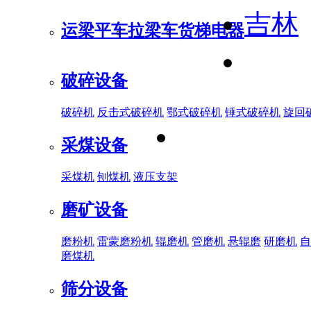
吉林
运梁平车
拉梁车
货梯电器
破碎设备
破碎机
反击式破碎机
鄂式破碎机
锤式破碎机
旋回
采煤设备
采煤机
刨煤机
液压支架
磨矿设备
磨粉机
雷蒙磨粉机
辊磨机
管磨机
悬辊磨
研磨机
自
磨煤机
筛分设备