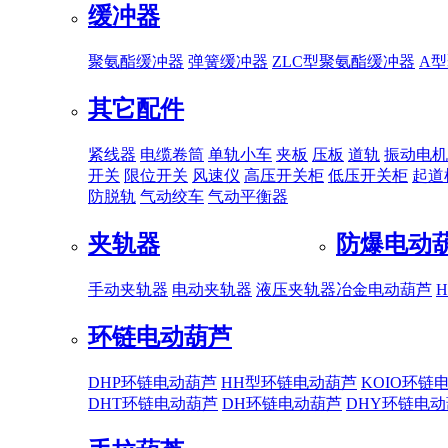
缓冲器
聚氨酯缓冲器
弹簧缓冲器
ZLC型聚氨酯缓冲器
A
其它配件
紧线器
电缆卷筒
单轨小车
夹板
压板
道轨
振动电机
开关
限位开关
风速仪
高压开关柜
低压开关柜
起道
防脱轨
气动绞车
气动平衡器
夹轨器
防爆电动
手动夹轨器
电动夹轨器
液压夹轨器
冶金电动葫芦
环链电动葫芦
DHP环链电动葫芦
HH型环链电动葫芦
KOIO环链
DHT环链电动葫芦
DH环链电动葫芦
DHY环链电