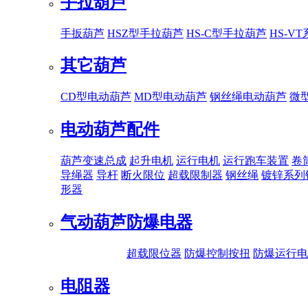
手拉葫芦
手扳葫芦
HSZ型手拉葫芦
HS-C型手拉葫芦
HS-V
其它葫芦
CD型电动葫芦
MD型电动葫芦
钢丝绳电动葫芦
微
电动葫芦配件
葫芦变速总成
起升电机
运行电机
运行跑车装置
卷
导绳器
导杆
断火限位
超载限制器
钢丝绳
镀锌系列
形器
气动葫芦
防爆电器
超载限位器
防爆控制按扭
防爆运行电
电阻器