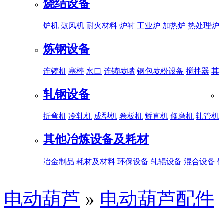
烧结设备
炉机
鼓风机
耐火材料
炉衬
工业炉
加热炉
热处理炉
炼钢设备
连铸机
塞棒
水口
连铸喷嘴
钢包喷粉设备
搅拌器
其
轧钢设备
折弯机
冷轧机
成型机
卷板机
矫直机
修磨机
轧管机
其他冶炼设备及耗材
冶金制品
耗材及材料
环保设备
轧辊设备
混合设备
电动葫芦
»
电动葫芦配件