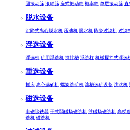
圆振动筛
滚轴筛
座式振动筛
概率筛
单层振动筛
直
脱水设备
沉降式离心脱水机
压滤机
脱水机
陶瓷过滤机
过滤
浮选设备
浮选机
矿用浮选机
搅拌槽
浮选柱
机械搅拌式浮选
重选设备
摇床
离心选矿机
螺旋选矿机
溜槽选矿设备
跳汰机
磁选设备
电磁除铁器
干式弱磁场磁选机
纱磁场磁选机
高梯
选机
磁选机