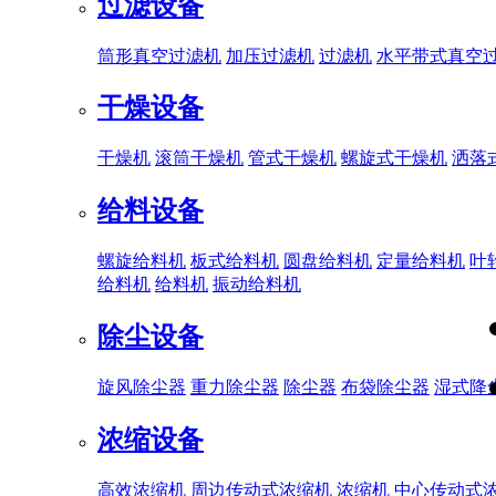
过滤设备
筒形真空过滤机
加压过滤机
过滤机
水平带式真空
干燥设备
干燥机
滚筒干燥机
管式干燥机
螺旋式干燥机
洒落
给料设备
螺旋给料机
板式给料机
圆盘给料机
定量给料机
叶
给料机
给料机
振动给料机
除尘设备
旋风除尘器
重力除尘器
除尘器
布袋除尘器
湿式降
浓缩设备
高效浓缩机
周边传动式浓缩机
浓缩机
中心传动式