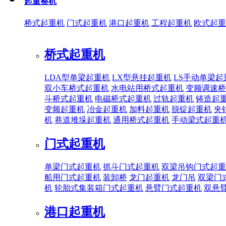
起重整机
桥式起重机
门式起重机
港口起重机
工程起重机
欧式起重
桥式起重机
LDA型单梁起重机
LX型悬挂起重机
LS手动单梁起
双小车桥式起重机
水电站用桥式起重机
变频调速桥
斗桥式起重机
电磁桥式起重机
过轨起重机
铸造起
变频起重机
冶金起重机
加料起重机
脱锭起重机
夹
机
巷道堆垛起重机
通用桥式起重机
手动梁式起重
门式起重机
单梁门式起重机
抓斗门式起重机
双梁吊钩门式起重
船用门式起重机
装卸桥
龙门起重机
龙门吊
双梁门
机
轮胎式集装箱门式起重机
悬臂门式起重机
双悬
港口起重机