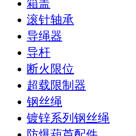
箱盖
滚针轴承
导绳器
导杆
断火限位
超载限制器
钢丝绳
镀锌系列钢丝绳
防爆葫芦配件