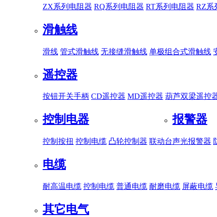
ZX系列电阻器
RQ系列电阻器
RT系列电阻器
RZ
滑触线
滑线
管式滑触线
无接缝滑触线
单极组合式滑触线
遥控器
按钮开关手柄
CD遥控器
MD遥控器
葫芦双梁遥控
控制电器
报警器
控制按扭
控制电缆
凸轮控制器
联动台
声光报警器
电缆
耐高温电缆
控制电缆
普通电缆
耐磨电缆
屏蔽电缆
其它电气