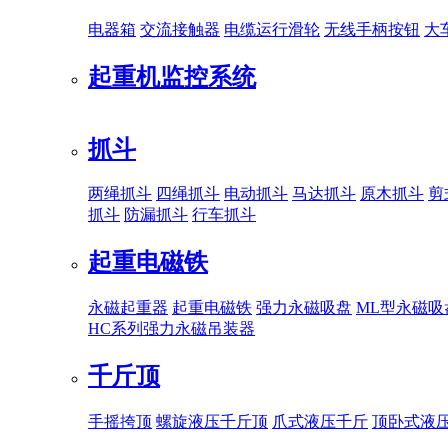
电器箱
交流接触器
电缆运行滑轮
无线手柄按钮
大
起重机监控系统
抓斗
两绳抓斗
四绳抓斗
电动抓斗
马达抓斗
原木抓斗
剪
抓斗
防漏抓斗
行车抓斗
起重电磁铁
永磁起重器
起重电磁铁
强力永磁吸盘
ML型永磁吸
HC系列强力永磁吊装器
千斤顶
手摇挎顶
螺旋液压千斤顶
爪式液压千斤
顶卧式液