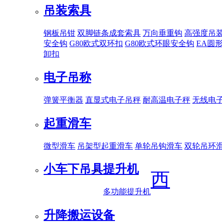
吊装索具
钢板吊钳
双脚链条成套索具
万向垂重钩
高强度吊
安全钩
G80欧式双环扣
G80欧式环眼安全钩
EA圆
卸扣
电子吊称
弹簧平衡器
直显式电子吊秤
耐高温电子秤
无线电
起重滑车
微型滑车
吊架型起重滑车
单轮吊钩滑车
双轮吊环
小车下吊具
提升机
西
多功能提升机
升降搬运设备