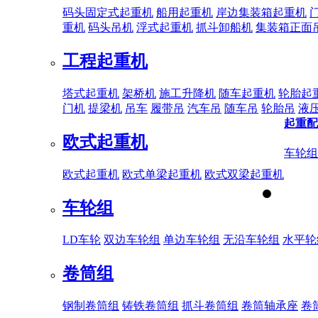
码头固定式起重机
船用起重机
岸边集装箱起重机
重机
码头吊机
浮式起重机
抓斗卸船机
集装箱正面
工程起重机
塔式起重机
架桥机
施工升降机
随车起重机
轮胎起
门机
提梁机
吊车
履带吊
汽车吊
随车吊
轮胎吊
液
起重配
欧式起重机
车轮组
欧式起重机
欧式单梁起重机
欧式双梁起重机
车轮组
LD车轮
双边车轮组
单边车轮组
无沿车轮组
水平轮
卷筒组
钢制卷筒组
铸铁卷筒组
抓斗卷筒组
卷筒轴承座
卷