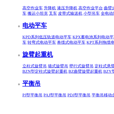
高空作业车
升降机
液压升降机
高空作业平台
曲臂
车
搬运小坦克
叉车
皮带式输送机
小型吊车
全电动
电动平车
KPD系列低压轨道电动平车
KPX蓄电池系列电动平
车
转弯式电动平车
卷缆式电动平车
KPT系列拖缆
旋臂起重机
立柱式旋臂吊
墙式旋臂吊
壁行式旋臂吊
定柱式悬
BZN型定柱式旋臂起重机
BZ曲臂旋臂起重机
BZ
平衡吊
PJ型平衡吊
PAJ型平衡吊
PDJ型平衡吊
平衡吊移动