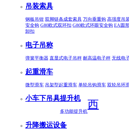
吊装索具
钢板吊钳
双脚链条成套索具
万向垂重钩
高强度吊
安全钩
G80欧式双环扣
G80欧式环眼安全钩
EA圆
卸扣
电子吊称
弹簧平衡器
直显式电子吊秤
耐高温电子秤
无线电
起重滑车
微型滑车
吊架型起重滑车
单轮吊钩滑车
双轮吊环
小车下吊具
提升机
西
多功能提升机
升降搬运设备