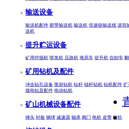
输送设备
输送机配件
胶带输送机
输送机
倍速链输送线
滚筒
送机
提升贮运设备
矿用挖掘机
喷浆机
压路机
堆高车
提升机
自卸车
翻
矿用钻机及配件
冲击钻孔设备
凿岩钻机
钻杆
锚杆钻机
钻机配件
扩
煤电钻及配件
电动钻机
矿山机械设备配件
锤头
衬板
钢球
减速器
轴承
阀门
电机
皮带
叶轮