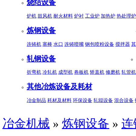
烧结设备
炉机
鼓风机
耐火材料
炉衬
工业炉
加热炉
热处理炉
炼钢设备
连铸机
塞棒
水口
连铸喷嘴
钢包喷粉设备
搅拌器
其
轧钢设备
折弯机
冷轧机
成型机
卷板机
矫直机
修磨机
轧管机
其他冶炼设备及耗材
冶金制品
耗材及材料
环保设备
轧辊设备
混合设备
冶金机械
»
炼钢设备
»
连