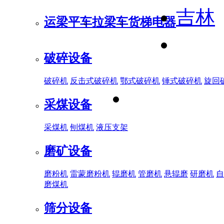
吉林
运梁平车
拉梁车
货梯电器
破碎设备
破碎机
反击式破碎机
鄂式破碎机
锤式破碎机
旋回
采煤设备
采煤机
刨煤机
液压支架
磨矿设备
磨粉机
雷蒙磨粉机
辊磨机
管磨机
悬辊磨
研磨机
自
磨煤机
筛分设备