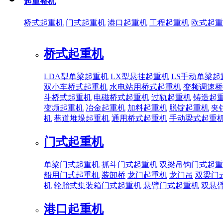
起重整机
桥式起重机
门式起重机
港口起重机
工程起重机
欧式起重
桥式起重机
LDA型单梁起重机
LX型悬挂起重机
LS手动单梁起
双小车桥式起重机
水电站用桥式起重机
变频调速桥
斗桥式起重机
电磁桥式起重机
过轨起重机
铸造起
变频起重机
冶金起重机
加料起重机
脱锭起重机
夹
机
巷道堆垛起重机
通用桥式起重机
手动梁式起重
门式起重机
单梁门式起重机
抓斗门式起重机
双梁吊钩门式起重
船用门式起重机
装卸桥
龙门起重机
龙门吊
双梁门
机
轮胎式集装箱门式起重机
悬臂门式起重机
双悬
港口起重机