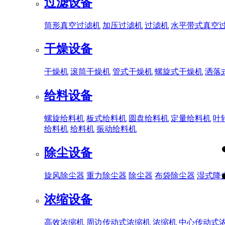
过滤设备
筒形真空过滤机
加压过滤机
过滤机
水平带式真空
干燥设备
干燥机
滚筒干燥机
管式干燥机
螺旋式干燥机
洒落
给料设备
螺旋给料机
板式给料机
圆盘给料机
定量给料机
叶
给料机
给料机
振动给料机
除尘设备
旋风除尘器
重力除尘器
除尘器
布袋除尘器
湿式降
浓缩设备
高效浓缩机
周边传动式浓缩机
浓缩机
中心传动式