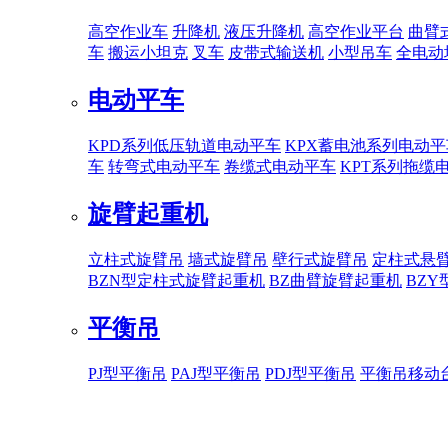
高空作业车
升降机
液压升降机
高空作业平台
曲臂
车
搬运小坦克
叉车
皮带式输送机
小型吊车
全电动
电动平车
KPD系列低压轨道电动平车
KPX蓄电池系列电动平
车
转弯式电动平车
卷缆式电动平车
KPT系列拖缆
旋臂起重机
立柱式旋臂吊
墙式旋臂吊
壁行式旋臂吊
定柱式悬
BZN型定柱式旋臂起重机
BZ曲臂旋臂起重机
BZ
平衡吊
PJ型平衡吊
PAJ型平衡吊
PDJ型平衡吊
平衡吊移动