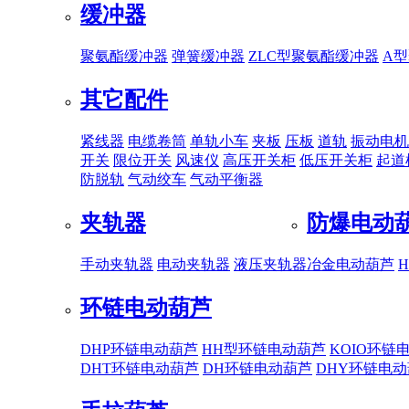
缓冲器
聚氨酯缓冲器
弹簧缓冲器
ZLC型聚氨酯缓冲器
A
其它配件
紧线器
电缆卷筒
单轨小车
夹板
压板
道轨
振动电机
开关
限位开关
风速仪
高压开关柜
低压开关柜
起道
防脱轨
气动绞车
气动平衡器
夹轨器
防爆电动
手动夹轨器
电动夹轨器
液压夹轨器
冶金电动葫芦
环链电动葫芦
DHP环链电动葫芦
HH型环链电动葫芦
KOIO环链
DHT环链电动葫芦
DH环链电动葫芦
DHY环链电