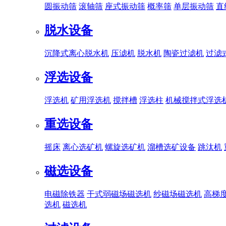
圆振动筛
滚轴筛
座式振动筛
概率筛
单层振动筛
直
脱水设备
沉降式离心脱水机
压滤机
脱水机
陶瓷过滤机
过滤
浮选设备
浮选机
矿用浮选机
搅拌槽
浮选柱
机械搅拌式浮选
重选设备
摇床
离心选矿机
螺旋选矿机
溜槽选矿设备
跳汰机
磁选设备
电磁除铁器
干式弱磁场磁选机
纱磁场磁选机
高梯
选机
磁选机