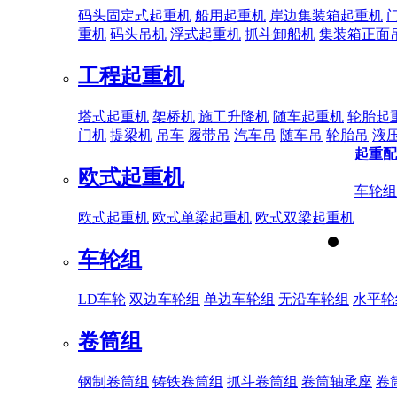
码头固定式起重机
船用起重机
岸边集装箱起重机
重机
码头吊机
浮式起重机
抓斗卸船机
集装箱正面
工程起重机
塔式起重机
架桥机
施工升降机
随车起重机
轮胎起
门机
提梁机
吊车
履带吊
汽车吊
随车吊
轮胎吊
液
起重配
欧式起重机
车轮组
欧式起重机
欧式单梁起重机
欧式双梁起重机
车轮组
LD车轮
双边车轮组
单边车轮组
无沿车轮组
水平轮
卷筒组
钢制卷筒组
铸铁卷筒组
抓斗卷筒组
卷筒轴承座
卷