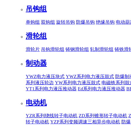
吊钩组
单钩组
双钩组
旋转吊钩
防爆吊钩
绝缘吊钩
电动葫
滑轮组
滑轮片
吊钩滑轮组
铸钢滑轮组
轧制滑轮组
铸铁滑
制动器
YWZ电力液压块式
YWZ系列电力液压鼓式
防爆制
系列液压轮边
YW系列电力液压鼓式
电磁铁系列鼓
YT1系列电力液压推动器
Ed系列电力液压推动器
B
电动机
YZR系列绕线转子电动机
ZD系列锥形转子电动机
转子电动机
YZP系列变频调速三相异步电动机
防爆