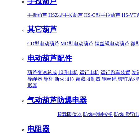
手拉葫芦
手扳葫芦
HSZ型手拉葫芦
HS-C型手拉葫芦
HS-V
其它葫芦
CD型电动葫芦
MD型电动葫芦
钢丝绳电动葫芦
微
电动葫芦配件
葫芦变速总成
起升电机
运行电机
运行跑车装置
卷
导绳器
导杆
断火限位
超载限制器
钢丝绳
镀锌系列
形器
气动葫芦
防爆电器
超载限位器
防爆控制按扭
防爆运行电
电阻器