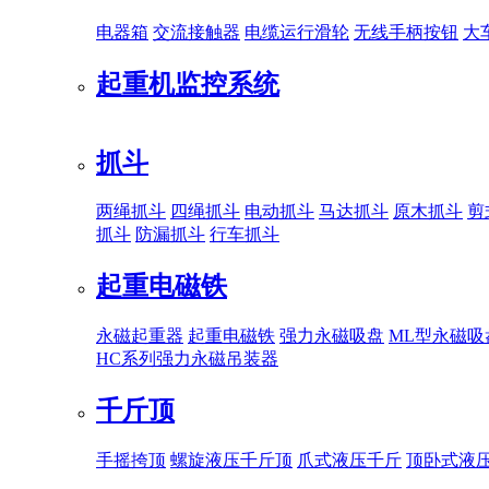
电器箱
交流接触器
电缆运行滑轮
无线手柄按钮
大
起重机监控系统
抓斗
两绳抓斗
四绳抓斗
电动抓斗
马达抓斗
原木抓斗
剪
抓斗
防漏抓斗
行车抓斗
起重电磁铁
永磁起重器
起重电磁铁
强力永磁吸盘
ML型永磁吸
HC系列强力永磁吊装器
千斤顶
手摇挎顶
螺旋液压千斤顶
爪式液压千斤
顶卧式液