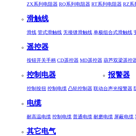
ZX系列电阻器
RQ系列电阻器
RT系列电阻器
RZ
滑触线
滑线
管式滑触线
无接缝滑触线
单极组合式滑触线
遥控器
按钮开关手柄
CD遥控器
MD遥控器
葫芦双梁遥控
控制电器
报警器
控制按扭
控制电缆
凸轮控制器
联动台
声光报警器
电缆
耐高温电缆
控制电缆
普通电缆
耐磨电缆
屏蔽电缆
其它电气