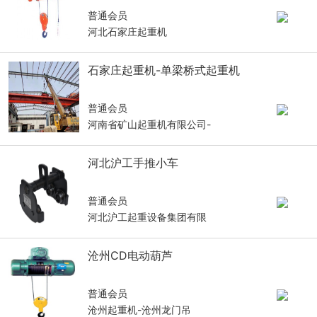
普通会员
河北石家庄起重机
石家庄起重机-单梁桥式起重机
普通会员
河南省矿山起重机有限公司-
河北沪工手推小车
普通会员
河北沪工起重设备集团有限
沧州CD电动葫芦
普通会员
沧州起重机-沧州龙门吊