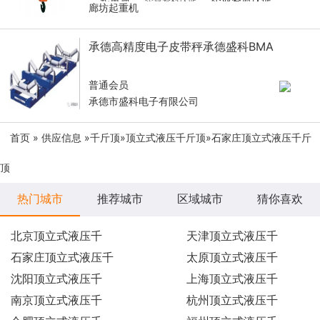
廊坊起重机
承德高精度电子皮带秤承德盛科BMA
普通会员
承德市盛科电子有限公司
首页
»
供应信息
»
千斤顶
»
顶立式液压千斤顶
»石家庄顶立式液压千斤
顶
热门城市
推荐城市
区域城市
猜你喜欢
北京顶立式液压千
天津顶立式液压千
石家庄顶立式液压千
太原顶立式液压千
沈阳顶立式液压千
上海顶立式液压千
南京顶立式液压千
杭州顶立式液压千