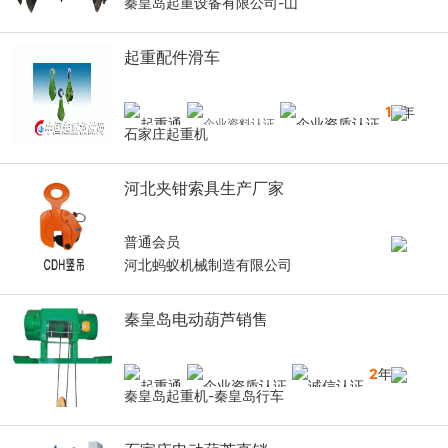
秦皇岛起重设备有限公司-山
起重配件滑车
16
年
石家庄起重机
河北夹钳索具生产厂家
普通会员
河北蚂蚁机械制造有限公司
秦皇岛电动葫芦销售
2
年
秦皇岛起重机-秦皇岛行车