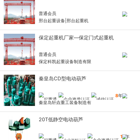
普通会员
邢台起重设备|邢台起重机
保定起重机厂家—保定门式起重机
普通会员
保定科凯起重设备制造有限
秦皇岛CD型电动葫芦
8
年
秦皇岛轩垚重工装备制造有
20T低静空电动葫芦
14
年