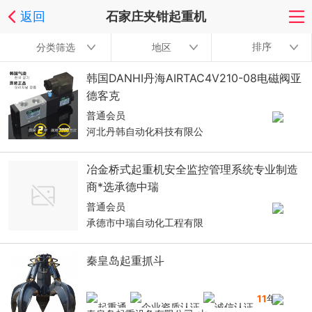
返回
石家庄夹钳起重机
排序
分类筛选
地区
韩国DANHI丹海AIRTAC4V210-08电磁阀亚
德客克
普通会员
河北丹韩自动化科技有限公
冶金桥式起重机安全监控管理系统专业制造
商*选承德中瑞
普通会员
承德市中瑞自动化工程有限
秦皇岛起重抓斗
11
年