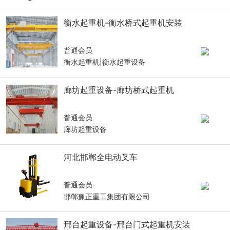
衡水起重机-衡水桥式起重机安装
普通会员
衡水起重机|衡水起重设备
廊坊起重设备-廊坊桥式起重机
普通会员
廊坊起重设备
河北邯郸全电动叉车
普通会员
邯郸豫正重工集团有限公司
邢台起重设备-邢台门式起重机安装