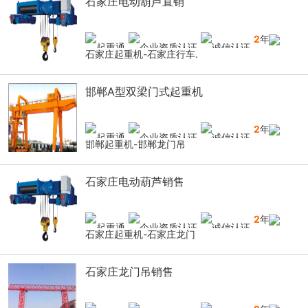
石家庄电动葫芦直销
2
年
石家庄起重机-石家庄行车.
邯郸A型双梁门式起重机
2
年
邯郸起重机-邯郸龙门吊
石家庄电动葫芦销售
2
年
石家庄起重机-石家庄龙门
石家庄龙门吊销售