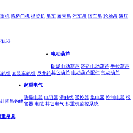
重机
路桥门机
提梁机
吊车
履带吊
汽车吊
随车吊
轮胎吊
液压
夹轨器
电动葫芦
防爆电动葫芦
环链电动葫芦
手拉葫芦
其它葫芦
电动葫芦配件
气动葫芦
车轮组
套装车轮组
尼龙轮
起重电气
防爆电器
电阻器
滑触线
遥控器
集电器
控制电器
报
封闭吊钩组
警器
电缆
其它电气
起重机监控系统
起重吊具