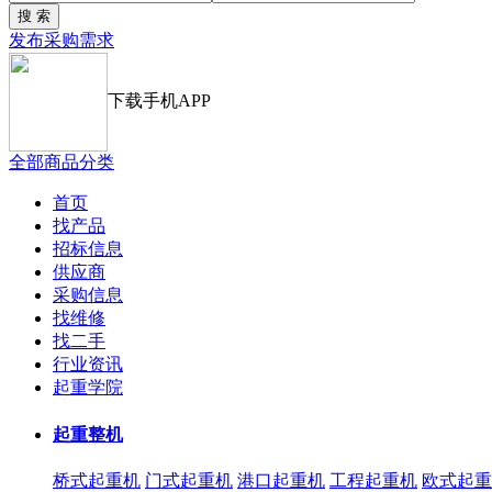
发布采购需求
下载手机APP
全部商品分类
首页
找产品
招标信息
供应商
采购信息
找维修
找二手
行业资讯
起重学院
起重整机
桥式起重机
门式起重机
港口起重机
工程起重机
欧式起重