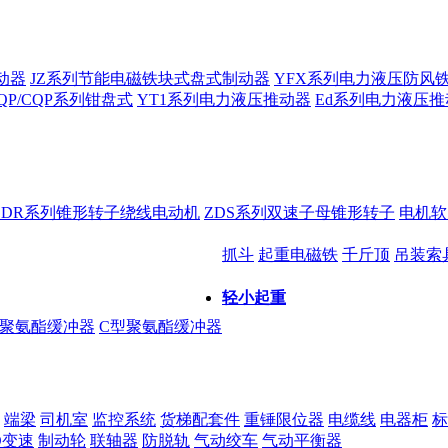
动器
JZ系列节能电磁铁块式盘式制动器
YFX系列电力液压防风
QP/CQP系列钳盘式
YT1系列电力液压推动器
Ed系列电力液压推
ZDR系列锥形转子绕线电动机
ZDS系列双速子母锥形转子
电机软
抓斗
起重电磁铁
千斤顶
吊装索
轻小起重
型聚氨酯缓冲器
C型聚氨酯缓冲器
端梁
司机室
监控系统
货梯配套件
重锤限位器
电缆线
电器柜
标
D变速
制动轮
联轴器
防脱轨
气动绞车
气动平衡器