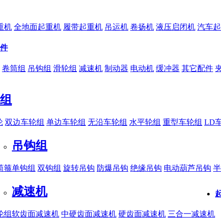
重机
全地面起重机
履带起重机
吊运机
卷扬机
液压启闭机
汽车起
件
卷筒组
吊钩组
滑轮组
减速机
制动器
电动机
缓冲器
其它配件
组
轮
双边车轮组
单边车轮组
无沿车轮组
水平轮组
重型车轮组
LD
吊钩组
筒箍
单钩组
双钩组
旋转吊钩
防爆吊钩
绝缘吊钩
电动葫芦吊钩
半
减速机
轮组
软齿面减速机
中硬齿面减速机
硬齿面减速机
三合一减速机