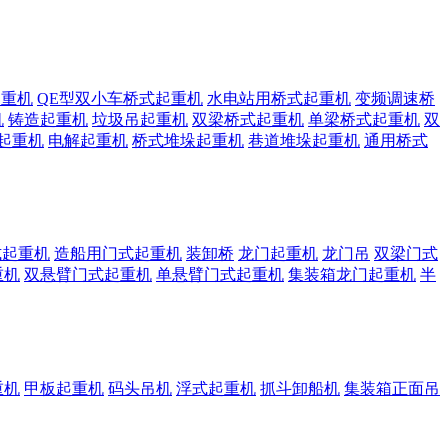
起重机
QE型双小车桥式起重机
水电站用桥式起重机
变频调速桥
机
铸造起重机
垃圾吊起重机
双梁桥式起重机
单梁桥式起重机
双
起重机
电解起重机
桥式堆垛起重机
巷道堆垛起重机
通用桥式
式起重机
造船用门式起重机
装卸桥
龙门起重机
龙门吊
双梁门式
重机
双悬臂门式起重机
单悬臂门式起重机
集装箱龙门起重机
半
重机
甲板起重机
码头吊机
浮式起重机
抓斗卸船机
集装箱正面吊