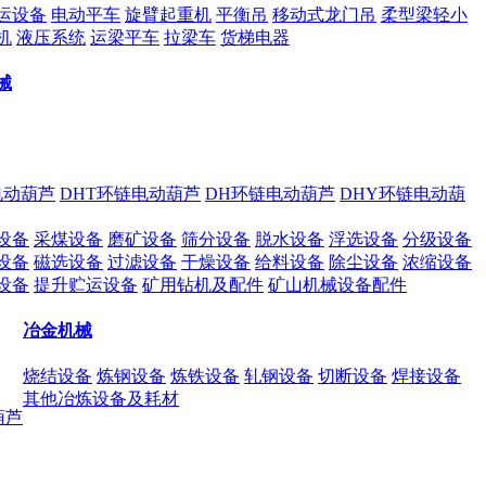
运设备
电动平车
旋臂起重机
平衡吊
移动式龙门吊
柔型梁轻小
机
液压系统
运梁平车
拉梁车
货梯电器
械
电动葫芦
DHT环链电动葫芦
DH环链电动葫芦
DHY环链电动葫
设备
采煤设备
磨矿设备
筛分设备
脱水设备
浮选设备
分级设备
设备
磁选设备
过滤设备
干燥设备
给料设备
除尘设备
浓缩设备
设备
提升贮运设备
矿用钻机及配件
矿山机械设备配件
冶金机械
烧结设备
炼钢设备
炼铁设备
轧钢设备
切断设备
焊接设备
其他冶炼设备及耗材
葫芦