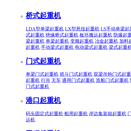
桥式起重机
LDA型单梁起重机
LX型悬挂起重机
LS手动单梁起
式起重机
绝缘桥式起重机
板坯搬运起重机
防爆起
梁起重机
单梁起重机
变频起重机
冶金起重机
加料
起重机
手动梁式起重机
电动梁式起重机
梁式起重
门式起重机
单梁门式起重机
抓斗门式起重机
双梁吊钩门式起重
起重机
行吊
天车
通用门式起重机
造船门式起重机
门式起重机
港口起重机
码头固定式起重机
船用起重机
岸边集装箱起重机
运机