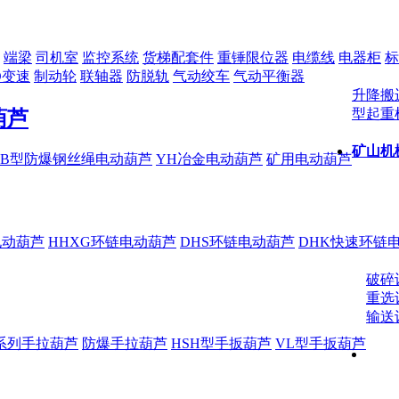
端梁
司机室
监控系统
货梯配套件
重锤限位器
电缆线
电器柜
标
D变速
制动轮
联轴器
防脱轨
气动绞车
气动平衡器
升降搬
型起重
葫芦
矿山机
HB型防爆钢丝绳电动葫芦
YH冶金电动葫芦
矿用电动葫芦
电动葫芦
HHXG环链电动葫芦
DHS环链电动葫芦
DHK快速环链
破碎
重选
输送
T系列手拉葫芦
防爆手拉葫芦
HSH型手扳葫芦
VL型手扳葫芦