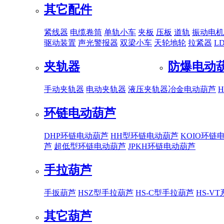
其它配件
紧线器
电缆卷筒
单轨小车
夹板
压板
道轨
振动电机
驱动装置
声光警报器
双梁小车
天轮地轮
拉紧器
L
夹轨器
防爆电动
手动夹轨器
电动夹轨器
液压夹轨器
冶金电动葫芦
环链电动葫芦
DHP环链电动葫芦
HH型环链电动葫芦
KOIO环链
芦
超低型环链电动葫芦
JPKH环链电动葫芦
手拉葫芦
手扳葫芦
HSZ型手拉葫芦
HS-C型手拉葫芦
HS-V
其它葫芦