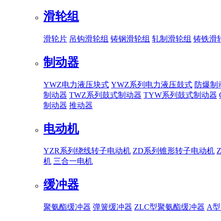
滑轮组
滑轮片
吊钩滑轮组
铸钢滑轮组
轧制滑轮组
铸铁滑
制动器
YWZ电力液压块式
YWZ系列电力液压鼓式
防爆制
制动器
TWZ系列鼓式制动器
TYW系列鼓式制动器
制动器
推动器
电动机
YZR系列绕线转子电动机
ZD系列锥形转子电动机
机
三合一电机
缓冲器
聚氨酯缓冲器
弹簧缓冲器
ZLC型聚氨酯缓冲器
A