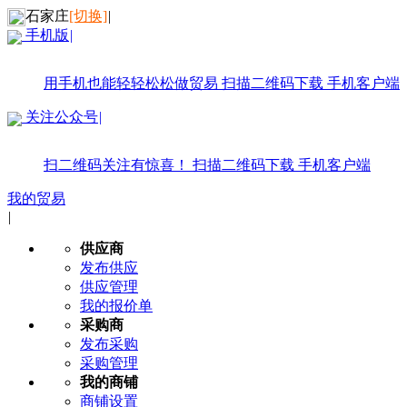
石家庄
[切换]
|
手机版
|
用手机也能轻轻松松做贸易
扫描二维码下载
手机客户端
关注公众号
|
扫二维码关注有惊喜！
扫描二维码下载
手机客户端
我的贸易
|
供应商
发布供应
供应管理
我的报价单
采购商
发布采购
采购管理
我的商铺
商铺设置