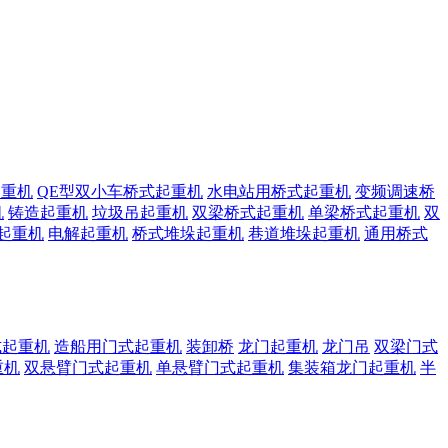
起重机
QE型双小车桥式起重机
水电站用桥式起重机
变频调速桥
机
铸造起重机
垃圾吊起重机
双梁桥式起重机
单梁桥式起重机
双
起重机
电解起重机
桥式堆垛起重机
巷道堆垛起重机
通用桥式
式起重机
造船用门式起重机
装卸桥
龙门起重机
龙门吊
双梁门式
重机
双悬臂门式起重机
单悬臂门式起重机
集装箱龙门起重机
半