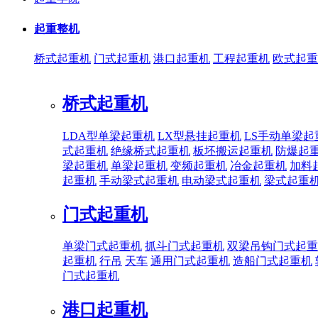
起重整机
桥式起重机
门式起重机
港口起重机
工程起重机
欧式起重
桥式起重机
LDA型单梁起重机
LX型悬挂起重机
LS手动单梁起
式起重机
绝缘桥式起重机
板坯搬运起重机
防爆起
梁起重机
单梁起重机
变频起重机
冶金起重机
加料
起重机
手动梁式起重机
电动梁式起重机
梁式起重
门式起重机
单梁门式起重机
抓斗门式起重机
双梁吊钩门式起重
起重机
行吊
天车
通用门式起重机
造船门式起重机
门式起重机
港口起重机