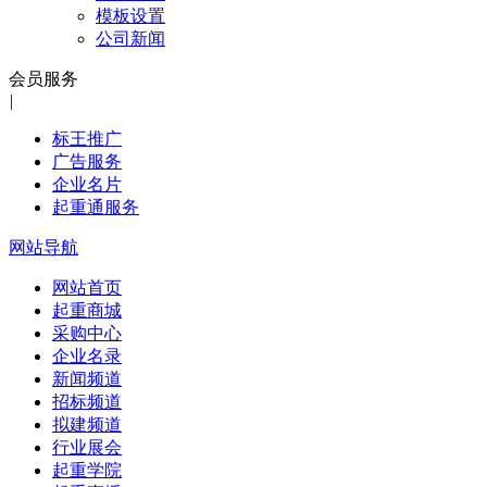
模板设置
公司新闻
会员服务
|
标王推广
广告服务
企业名片
起重通服务
网站导航
网站首页
起重商城
采购中心
企业名录
新闻频道
招标频道
拟建频道
行业展会
起重学院