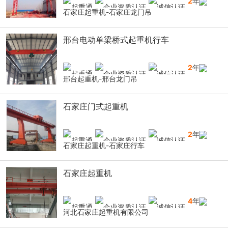
2
年
石家庄起重机-石家庄龙门吊
邢台电动单梁桥式起重机行车
2
年
邢台起重机-邢台龙门吊
石家庄门式起重机
2
年
石家庄起重机-石家庄行车
石家庄起重机
4
年
河北石家庄起重机有限公司