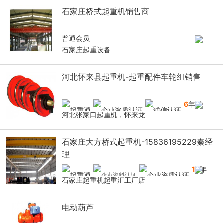
石家庄桥式起重机销售商
普通会员
石家庄起重设备
河北怀来县起重机-起重配件车轮组销售
6
年
河北张家口起重机，怀来龙
石家庄大方桥式起重机-15836195229秦经
理
12
年
石家庄起重机起重汇工厂店
电动葫芦