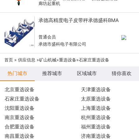
廊坊起重机
承德高精度电子皮带秤承德盛科BMA
普通会员
承德市盛科电子有限公司
首页
»
供应信息
»
矿山机械
»
重选设备
»石家庄重选设备
热门城市
推荐城市
区域城市
猜你喜欢
北京重选设备
天津重选设备
石家庄重选设备
太原重选设备
沈阳重选设备
上海重选设备
南京重选设备
杭州重选设备
合肥重选设备
福州重选设备
南昌重选设备
济南重选设备