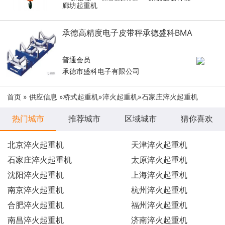
廊坊起重机
承德高精度电子皮带秤承德盛科BMA
普通会员
承德市盛科电子有限公司
首页
»
供应信息
»
桥式起重机
»
淬火起重机
»石家庄淬火起重机
热门城市
推荐城市
区域城市
猜你喜欢
北京淬火起重机
天津淬火起重机
石家庄淬火起重机
太原淬火起重机
沈阳淬火起重机
上海淬火起重机
南京淬火起重机
杭州淬火起重机
合肥淬火起重机
福州淬火起重机
南昌淬火起重机
济南淬火起重机