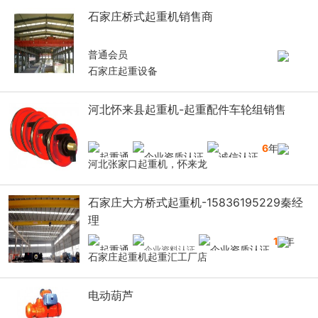
石家庄桥式起重机销售商
普通会员
石家庄起重设备
河北怀来县起重机-起重配件车轮组销售
6
年
河北张家口起重机，怀来龙
石家庄大方桥式起重机-15836195229秦经
理
12
年
石家庄起重机起重汇工厂店
电动葫芦