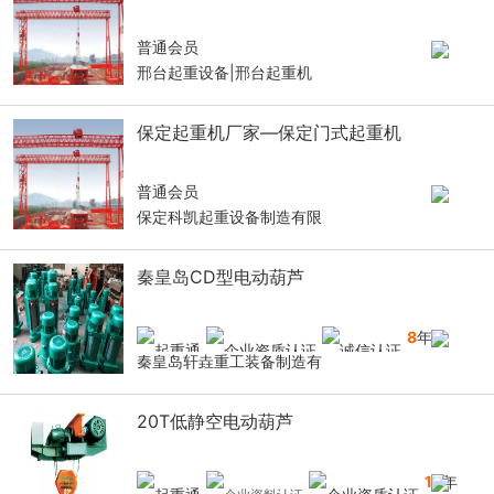
普通会员
邢台起重设备|邢台起重机
保定起重机厂家—保定门式起重机
普通会员
保定科凯起重设备制造有限
秦皇岛CD型电动葫芦
8
年
秦皇岛轩垚重工装备制造有
20T低静空电动葫芦
14
年