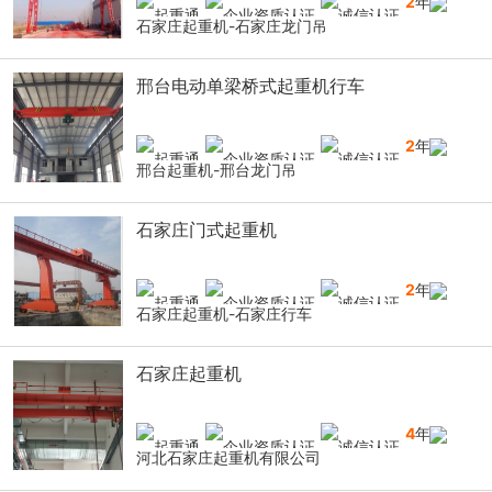
2
年
石家庄起重机-石家庄龙门吊
邢台电动单梁桥式起重机行车
2
年
邢台起重机-邢台龙门吊
石家庄门式起重机
2
年
石家庄起重机-石家庄行车
石家庄起重机
4
年
河北石家庄起重机有限公司