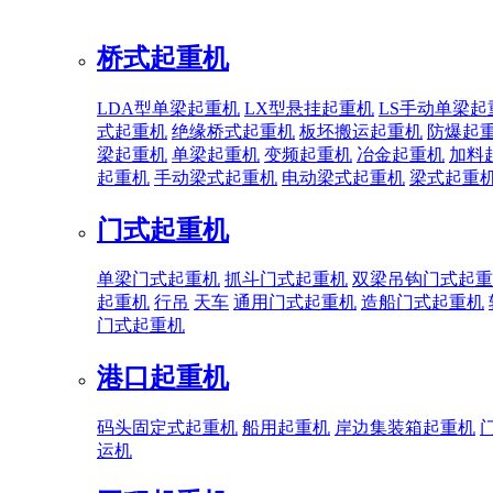
桥式起重机
LDA型单梁起重机
LX型悬挂起重机
LS手动单梁起
式起重机
绝缘桥式起重机
板坯搬运起重机
防爆起
梁起重机
单梁起重机
变频起重机
冶金起重机
加料
起重机
手动梁式起重机
电动梁式起重机
梁式起重
门式起重机
单梁门式起重机
抓斗门式起重机
双梁吊钩门式起重
起重机
行吊
天车
通用门式起重机
造船门式起重机
门式起重机
港口起重机
码头固定式起重机
船用起重机
岸边集装箱起重机
运机