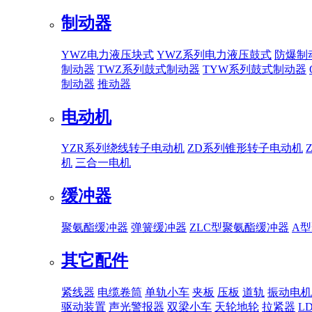
制动器
YWZ电力液压块式
YWZ系列电力液压鼓式
防爆制
制动器
TWZ系列鼓式制动器
TYW系列鼓式制动器
制动器
推动器
电动机
YZR系列绕线转子电动机
ZD系列锥形转子电动机
机
三合一电机
缓冲器
聚氨酯缓冲器
弹簧缓冲器
ZLC型聚氨酯缓冲器
A
其它配件
紧线器
电缆卷筒
单轨小车
夹板
压板
道轨
振动电机
驱动装置
声光警报器
双梁小车
天轮地轮
拉紧器
L