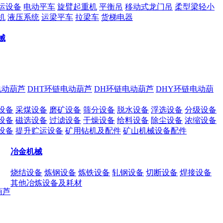
运设备
电动平车
旋臂起重机
平衡吊
移动式龙门吊
柔型梁轻小
机
液压系统
运梁平车
拉梁车
货梯电器
械
电动葫芦
DHT环链电动葫芦
DH环链电动葫芦
DHY环链电动葫
设备
采煤设备
磨矿设备
筛分设备
脱水设备
浮选设备
分级设备
设备
磁选设备
过滤设备
干燥设备
给料设备
除尘设备
浓缩设备
设备
提升贮运设备
矿用钻机及配件
矿山机械设备配件
冶金机械
烧结设备
炼钢设备
炼铁设备
轧钢设备
切断设备
焊接设备
其他冶炼设备及耗材
葫芦