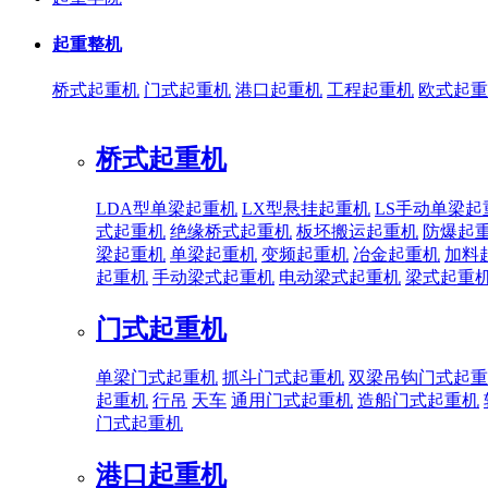
起重整机
桥式起重机
门式起重机
港口起重机
工程起重机
欧式起重
桥式起重机
LDA型单梁起重机
LX型悬挂起重机
LS手动单梁起
式起重机
绝缘桥式起重机
板坯搬运起重机
防爆起
梁起重机
单梁起重机
变频起重机
冶金起重机
加料
起重机
手动梁式起重机
电动梁式起重机
梁式起重
门式起重机
单梁门式起重机
抓斗门式起重机
双梁吊钩门式起重
起重机
行吊
天车
通用门式起重机
造船门式起重机
门式起重机
港口起重机