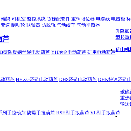
端梁
司机室
监控系统
货梯配套件
重锤限位器
电缆线
电器柜
标
D变速
制动轮
联轴器
防脱轨
气动绞车
气动平衡器
升降搬
型起重
葫芦
矿山机
HB型防爆钢丝绳电动葫芦
YH冶金电动葫芦
矿用电动葫芦
电动葫芦
HHXG环链电动葫芦
DHS环链电动葫芦
DHK快速环链
破碎
重选
输送
T系列手拉葫芦
防爆手拉葫芦
HSH型手扳葫芦
VL型手扳葫芦