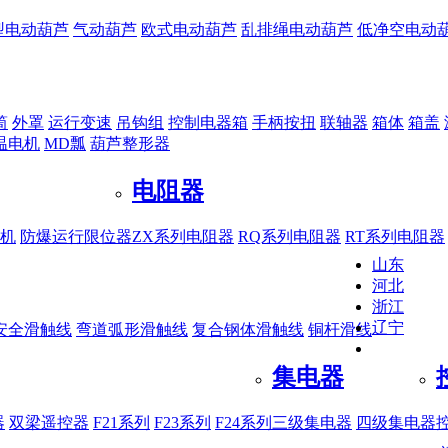
型电动葫芦
气动葫芦
欧式电动葫芦
乱排绳电动葫芦
低净空电动
筒
外罩
运行变速
吊钩组
控制电器箱
手柄按扭
联轴器
箱体
箱盖
温电机
MD瓢
葫芦整形器
电阻器
机
防爆运行限位器
ZX系列电阻器
RQ系列电阻器
RT系列电阻器
山东
河北
浙江
辽宁
安全滑触线
弯道弧形滑触线
复合钢体滑触线
铜杆滑线
集电器
器
双梁遥控器
F21系列
F23系列
F24系列
三级集电器
四级集电器