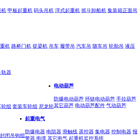
重机
甲板起重机
码头吊机
浮式起重机
抓斗卸船机
集装箱正面吊
重机
路桥门机
提梁机
吊车
履带吊
汽车吊
随车吊
轮胎吊
液压
夹轨器
电动葫芦
防爆电动葫芦
环链电动葫芦
手拉葫芦
其它葫芦
电动葫芦配件
气动葫芦
车轮组
套装车轮组
尼龙轮
起重电气
防爆电器
电阻器
滑触线
遥控器
集电器
控制电器
报
封闭吊钩组
警器
电缆
其它电气
起重机监控系统