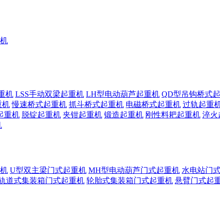
机
重机
LSS手动双梁起重机
LH型电动葫芦起重机
QD型吊钩桥式
重机
慢速桥式起重机
抓斗桥式起重机
电磁桥式起重机
过轨起重
起重机
脱锭起重机
夹钳起重机
锻造起重机
刚性料耙起重机
淬火
机
机
U型双主梁门式起重机
MH型电动葫芦门式起重机
水电站门
轨道式集装箱门式起重机
轮胎式集装箱门式起重机
悬臂门式起