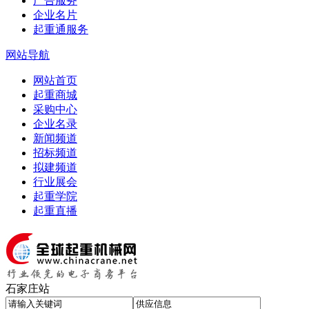
广告服务
企业名片
起重通服务
网站导航
网站首页
起重商城
采购中心
企业名录
新闻频道
招标频道
拟建频道
行业展会
起重学院
起重直播
石家庄站