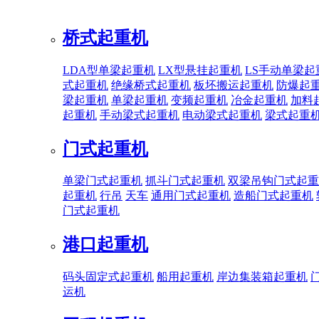
桥式起重机
LDA型单梁起重机
LX型悬挂起重机
LS手动单梁起
式起重机
绝缘桥式起重机
板坯搬运起重机
防爆起
梁起重机
单梁起重机
变频起重机
冶金起重机
加料
起重机
手动梁式起重机
电动梁式起重机
梁式起重
门式起重机
单梁门式起重机
抓斗门式起重机
双梁吊钩门式起重
起重机
行吊
天车
通用门式起重机
造船门式起重机
门式起重机
港口起重机
码头固定式起重机
船用起重机
岸边集装箱起重机
运机