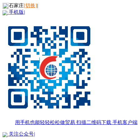
石家庄
[切换]
|
手机版
|
用手机也能轻轻松松做贸易
扫描二维码下载
手机客户端
关注公众号
|