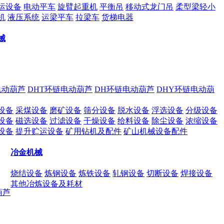
运设备
电动平车
旋臂起重机
平衡吊
移动式龙门吊
柔型梁轻小
机
液压系统
运梁平车
拉梁车
货梯电器
械
电动葫芦
DHT环链电动葫芦
DH环链电动葫芦
DHY环链电动葫
设备
采煤设备
磨矿设备
筛分设备
脱水设备
浮选设备
分级设备
设备
磁选设备
过滤设备
干燥设备
给料设备
除尘设备
浓缩设备
设备
提升贮运设备
矿用钻机及配件
矿山机械设备配件
冶金机械
烧结设备
炼钢设备
炼铁设备
轧钢设备
切断设备
焊接设备
其他冶炼设备及耗材
葫芦