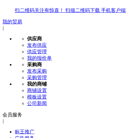
扫二维码关注有惊喜！
扫描二维码下载
手机客户端
我的贸易
|
供应商
发布供应
供应管理
我的报价单
采购商
发布采购
采购管理
我的商铺
商铺设置
模板设置
公司新闻
会员服务
|
标王推广