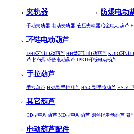
夹轨器
防爆电动
手动夹轨器
电动夹轨器
液压夹轨器
冶金电动葫芦
环链电动葫芦
DHP环链电动葫芦
HH型环链电动葫芦
KOIO环链
芦
超低型环链电动葫芦
JPKH环链电动葫芦
手拉葫芦
手扳葫芦
HSZ型手拉葫芦
HS-C型手拉葫芦
HS-V
其它葫芦
CD型电动葫芦
MD型电动葫芦
钢丝绳电动葫芦
微
电动葫芦配件