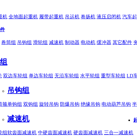
重机
全地面起重机
履带起重机
吊运机
卷扬机
液压启闭机
汽车起
件
卷筒组
吊钩组
滑轮组
减速机
制动器
电动机
缓冲器
其它配件
组
轮
双边车轮组
单边车轮组
无沿车轮组
水平轮组
重型车轮组
LD
吊钩组
筒箍
单钩组
双钩组
旋转吊钩
防爆吊钩
绝缘吊钩
电动葫芦吊钩
半
减速机
轮组
软齿面减速机
中硬齿面减速机
硬齿面减速机
三合一减速机