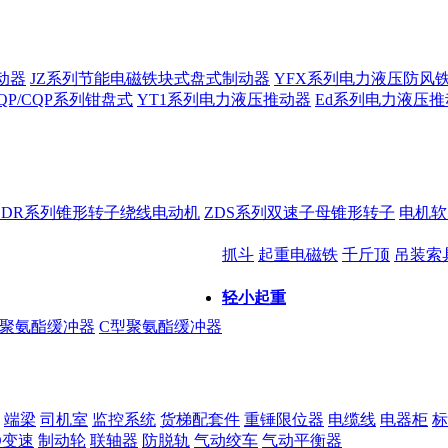
动器
JZ系列节能电磁铁块式盘式制动器
YFX系列电力液压防风
QP/CQP系列钳盘式
YT1系列电力液压推动器
Ed系列电力液压推
ZDR系列锥形转子绕线电动机
ZDS系列双速子母锥形转子
电机软
抓斗
起重电磁铁
千斤顶
吊装索
轻小起重
型聚氨酯缓冲器
C型聚氨酯缓冲器
端梁
司机室
监控系统
货梯配套件
重锤限位器
电缆线
电器柜
标
D变速
制动轮
联轴器
防脱轨
气动绞车
气动平衡器