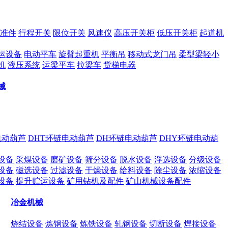
准件
行程开关
限位开关
风速仪
高压开关柜
低压开关柜
起道机
运设备
电动平车
旋臂起重机
平衡吊
移动式龙门吊
柔型梁轻小
机
液压系统
运梁平车
拉梁车
货梯电器
械
电动葫芦
DHT环链电动葫芦
DH环链电动葫芦
DHY环链电动葫
设备
采煤设备
磨矿设备
筛分设备
脱水设备
浮选设备
分级设备
设备
磁选设备
过滤设备
干燥设备
给料设备
除尘设备
浓缩设备
设备
提升贮运设备
矿用钻机及配件
矿山机械设备配件
冶金机械
烧结设备
炼钢设备
炼铁设备
轧钢设备
切断设备
焊接设备