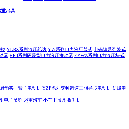
起重吊具
铁楔
YLBZ系列液压轮边
YW系列电力液压鼓式
电磁铁系列鼓式
动器
BEd系列隔爆型电力液压推动器
EYWZ系列电力液压块式
启动实心转子电动机
YZP系列变频调速三相异步电动机
防爆电
具
电子吊称
起重滑车
小车下吊具
提升机