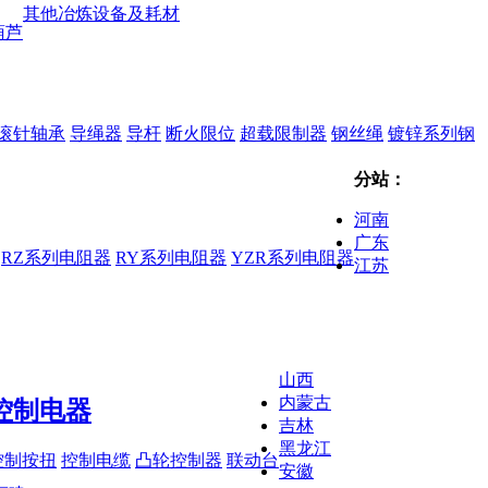
其他冶炼设备及耗材
葫芦
滚针轴承
导绳器
导杆
断火限位
超载限制器
钢丝绳
镀锌系列钢
分站：
河南
广东
RZ系列电阻器
RY系列电阻器
YZR系列电阻器
江苏
山西
内蒙古
控制电器
吉林
黑龙江
控制按扭
控制电缆
凸轮控制器
联动台
安徽