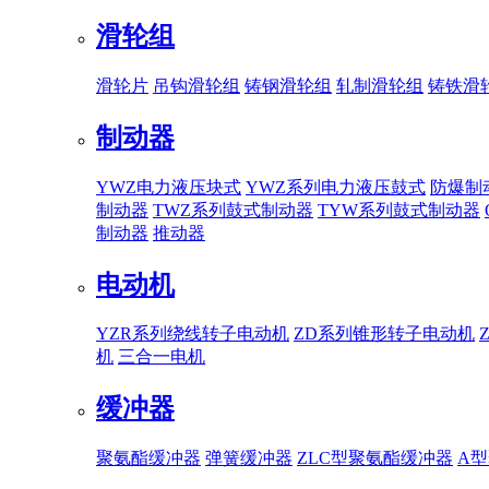
滑轮组
滑轮片
吊钩滑轮组
铸钢滑轮组
轧制滑轮组
铸铁滑
制动器
YWZ电力液压块式
YWZ系列电力液压鼓式
防爆制
制动器
TWZ系列鼓式制动器
TYW系列鼓式制动器
制动器
推动器
电动机
YZR系列绕线转子电动机
ZD系列锥形转子电动机
机
三合一电机
缓冲器
聚氨酯缓冲器
弹簧缓冲器
ZLC型聚氨酯缓冲器
A