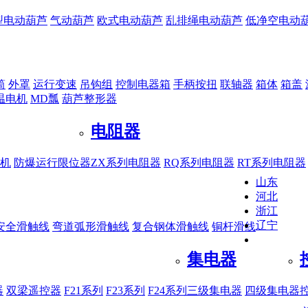
型电动葫芦
气动葫芦
欧式电动葫芦
乱排绳电动葫芦
低净空电动
筒
外罩
运行变速
吊钩组
控制电器箱
手柄按扭
联轴器
箱体
箱盖
温电机
MD瓢
葫芦整形器
电阻器
机
防爆运行限位器
ZX系列电阻器
RQ系列电阻器
RT系列电阻器
山东
河北
浙江
辽宁
安全滑触线
弯道弧形滑触线
复合钢体滑触线
铜杆滑线
集电器
器
双梁遥控器
F21系列
F23系列
F24系列
三级集电器
四级集电器