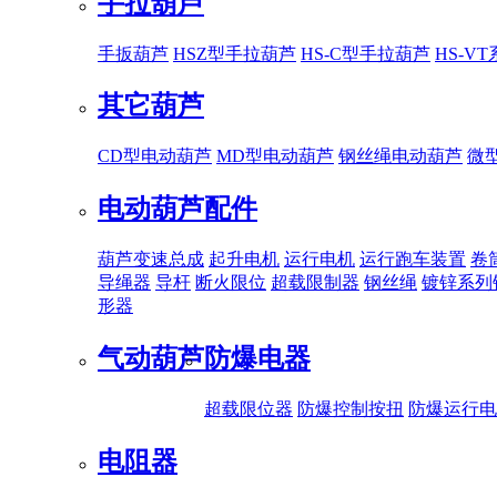
手拉葫芦
手扳葫芦
HSZ型手拉葫芦
HS-C型手拉葫芦
HS-V
其它葫芦
CD型电动葫芦
MD型电动葫芦
钢丝绳电动葫芦
微
电动葫芦配件
葫芦变速总成
起升电机
运行电机
运行跑车装置
卷
导绳器
导杆
断火限位
超载限制器
钢丝绳
镀锌系列
形器
气动葫芦
防爆电器
超载限位器
防爆控制按扭
防爆运行电
电阻器