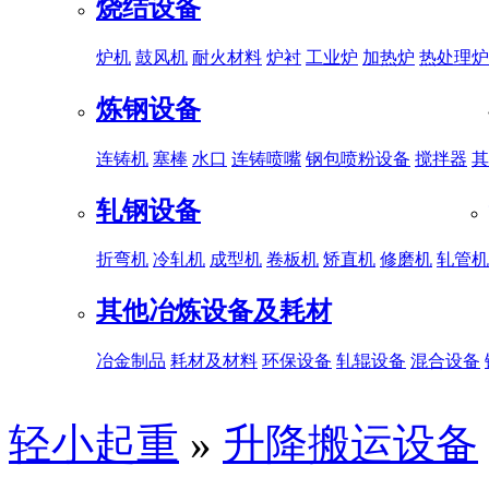
烧结设备
炉机
鼓风机
耐火材料
炉衬
工业炉
加热炉
热处理炉
炼钢设备
连铸机
塞棒
水口
连铸喷嘴
钢包喷粉设备
搅拌器
其
轧钢设备
折弯机
冷轧机
成型机
卷板机
矫直机
修磨机
轧管机
其他冶炼设备及耗材
冶金制品
耗材及材料
环保设备
轧辊设备
混合设备
轻小起重
»
升降搬运设备