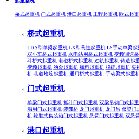
起重整机
桥式起重机
门式起重机
港口起重机
工程起重机
欧式起重
桥式起重机
LDA型单梁起重机
LX型悬挂起重机
LS手动单梁起
双小车桥式起重机
水电站用桥式起重机
变频调速桥
斗桥式起重机
电磁桥式起重机
过轨起重机
铸造起
变频起重机
冶金起重机
加料起重机
脱锭起重机
夹
机
巷道堆垛起重机
通用桥式起重机
手动梁式起重
门式起重机
单梁门式起重机
抓斗门式起重机
双梁吊钩门式起重
船用门式起重机
装卸桥
龙门起重机
龙门吊
双梁门
机
轮胎式集装箱门式起重机
悬臂门式起重机
双悬
港口起重机