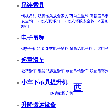
吊装索具
钢板吊钳
双脚链条成套索具
万向垂重钩
高强度吊
安全钩
G80欧式双环扣
G80欧式环眼安全钩
EA圆
卸扣
电子吊称
弹簧平衡器
直显式电子吊秤
耐高温电子秤
无线电
起重滑车
微型滑车
吊架型起重滑车
单轮吊钩滑车
双轮吊环
小车下吊具
提升机
西
多功能提升机
升降搬运设备