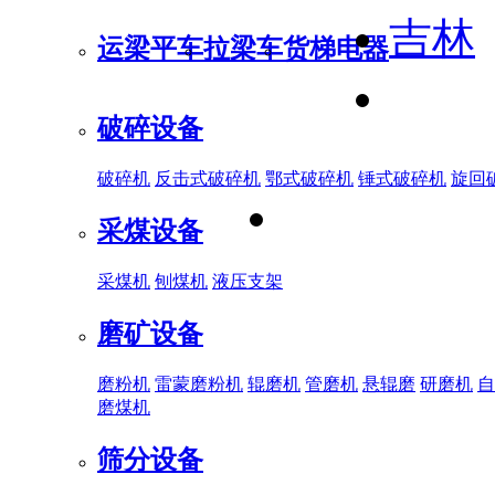
吉林
运梁平车
拉梁车
货梯电器
破碎设备
破碎机
反击式破碎机
鄂式破碎机
锤式破碎机
旋回
采煤设备
采煤机
刨煤机
液压支架
磨矿设备
磨粉机
雷蒙磨粉机
辊磨机
管磨机
悬辊磨
研磨机
自
磨煤机
筛分设备