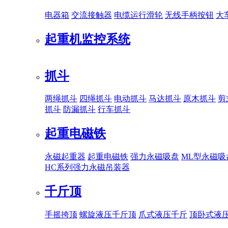
电器箱
交流接触器
电缆运行滑轮
无线手柄按钮
大
起重机监控系统
抓斗
两绳抓斗
四绳抓斗
电动抓斗
马达抓斗
原木抓斗
剪
抓斗
防漏抓斗
行车抓斗
起重电磁铁
永磁起重器
起重电磁铁
强力永磁吸盘
ML型永磁吸
HC系列强力永磁吊装器
千斤顶
手摇挎顶
螺旋液压千斤顶
爪式液压千斤
顶卧式液