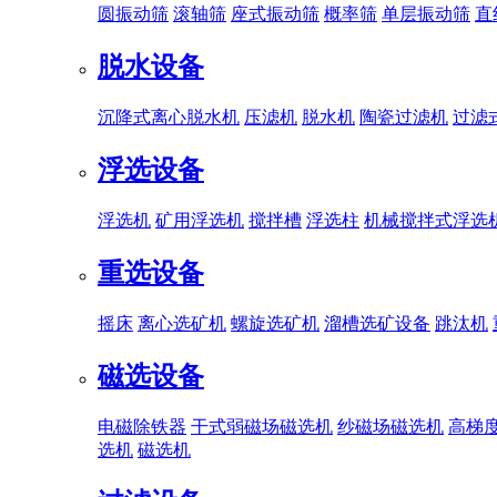
圆振动筛
滚轴筛
座式振动筛
概率筛
单层振动筛
直
脱水设备
沉降式离心脱水机
压滤机
脱水机
陶瓷过滤机
过滤
浮选设备
浮选机
矿用浮选机
搅拌槽
浮选柱
机械搅拌式浮选
重选设备
摇床
离心选矿机
螺旋选矿机
溜槽选矿设备
跳汰机
磁选设备
电磁除铁器
干式弱磁场磁选机
纱磁场磁选机
高梯
选机
磁选机