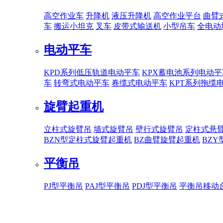
高空作业车
升降机
液压升降机
高空作业平台
曲臂
车
搬运小坦克
叉车
皮带式输送机
小型吊车
全电动
电动平车
KPD系列低压轨道电动平车
KPX蓄电池系列电动平
车
转弯式电动平车
卷缆式电动平车
KPT系列拖缆
旋臂起重机
立柱式旋臂吊
墙式旋臂吊
壁行式旋臂吊
定柱式悬
BZN型定柱式旋臂起重机
BZ曲臂旋臂起重机
BZ
平衡吊
PJ型平衡吊
PAJ型平衡吊
PDJ型平衡吊
平衡吊移动