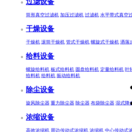
过滤设备
筒形真空过滤机
加压过滤机
过滤机
水平带式真空
干燥设备
干燥机
滚筒干燥机
管式干燥机
螺旋式干燥机
洒落
给料设备
螺旋给料机
板式给料机
圆盘给料机
定量给料机
叶
给料机
给料机
振动给料机
除尘设备
旋风除尘器
重力除尘器
除尘器
布袋除尘器
湿式降
浓缩设备
高效浓缩机
周边传动式浓缩机
浓缩机
中心传动式