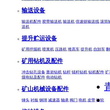
输送设备
输送机配件
胶带输送机
输送机
倍速链输送线
滚筒
送机
提升贮运设备
矿用挖掘机
喷浆机
压路机
堆高车
提升机
自卸车
翻
矿用钻机及配件
冲击钻孔设备
凿岩钻机
钻杆
锚杆钻机
钻机配件
扩
煤电钻及配件
电动钻机
矿山机械设备配件
锤头
衬板
钢球
减速器
轴承
阀门
电机
皮带
叶轮