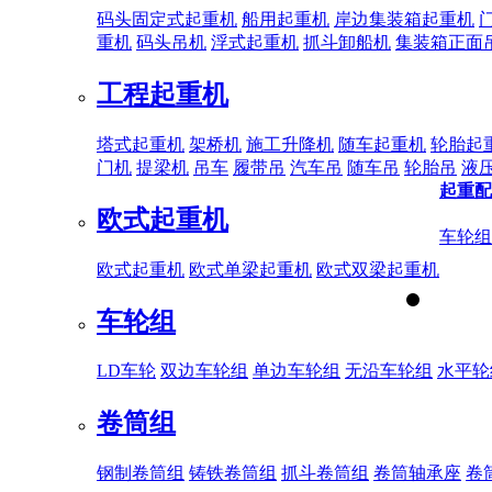
码头固定式起重机
船用起重机
岸边集装箱起重机
重机
码头吊机
浮式起重机
抓斗卸船机
集装箱正面
工程起重机
塔式起重机
架桥机
施工升降机
随车起重机
轮胎起
门机
提梁机
吊车
履带吊
汽车吊
随车吊
轮胎吊
液
起重配
欧式起重机
车轮组
欧式起重机
欧式单梁起重机
欧式双梁起重机
车轮组
LD车轮
双边车轮组
单边车轮组
无沿车轮组
水平轮
卷筒组
钢制卷筒组
铸铁卷筒组
抓斗卷筒组
卷筒轴承座
卷