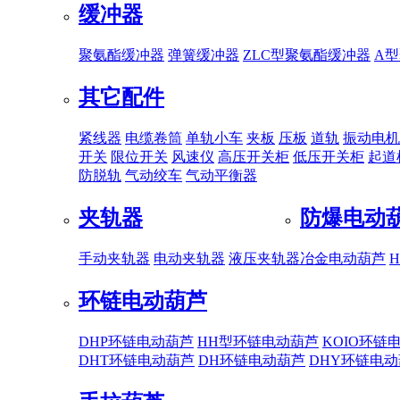
缓冲器
聚氨酯缓冲器
弹簧缓冲器
ZLC型聚氨酯缓冲器
A
其它配件
紧线器
电缆卷筒
单轨小车
夹板
压板
道轨
振动电机
开关
限位开关
风速仪
高压开关柜
低压开关柜
起道
防脱轨
气动绞车
气动平衡器
夹轨器
防爆电动
手动夹轨器
电动夹轨器
液压夹轨器
冶金电动葫芦
环链电动葫芦
DHP环链电动葫芦
HH型环链电动葫芦
KOIO环链
DHT环链电动葫芦
DH环链电动葫芦
DHY环链电