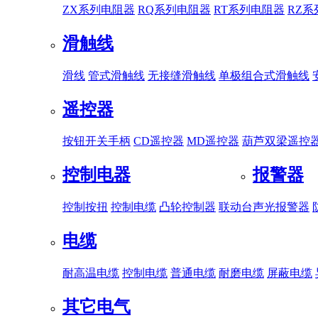
ZX系列电阻器
RQ系列电阻器
RT系列电阻器
RZ
滑触线
滑线
管式滑触线
无接缝滑触线
单极组合式滑触线
遥控器
按钮开关手柄
CD遥控器
MD遥控器
葫芦双梁遥控
控制电器
报警器
控制按扭
控制电缆
凸轮控制器
联动台
声光报警器
电缆
耐高温电缆
控制电缆
普通电缆
耐磨电缆
屏蔽电缆
其它电气