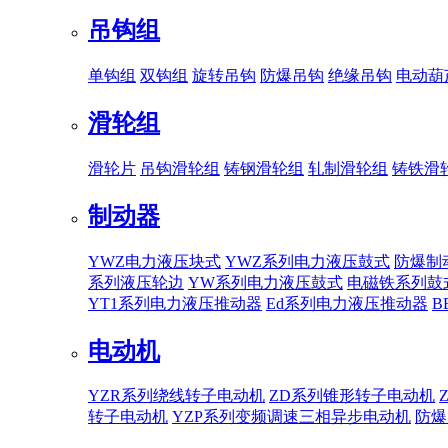
吊钩组
单钩组
双钩组
旋转吊钩
防爆吊钩
绝缘吊钩
电动葫
滑轮组
滑轮片
吊钩滑轮组
铸钢滑轮组
轧制滑轮组
铸铁滑
制动器
YWZ电力液压块式
YWZ系列电力液压鼓式
防爆制
系列液压轮边
YW系列电力液压鼓式
电磁铁系列鼓
YT1系列电力液压推动器
Ed系列电力液压推动器
B
电动机
YZR系列绕线转子电动机
ZD系列锥形转子电动机
转子电动机
YZP系列变频调速三相异步电动机
防爆