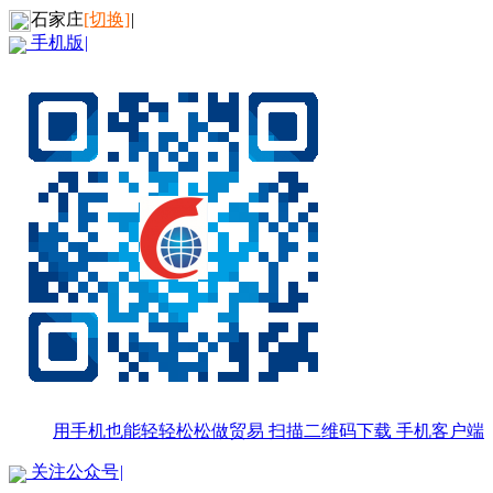
石家庄
[切换]
|
手机版
|
用手机也能轻轻松松做贸易
扫描二维码下载
手机客户端
关注公众号
|