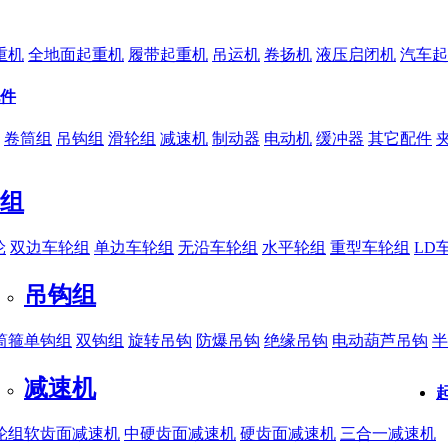
重机
全地面起重机
履带起重机
吊运机
卷扬机
液压启闭机
汽车起
件
卷筒组
吊钩组
滑轮组
减速机
制动器
电动机
缓冲器
其它配件
组
轮
双边车轮组
单边车轮组
无沿车轮组
水平轮组
重型车轮组
LD
吊钩组
筒箍
单钩组
双钩组
旋转吊钩
防爆吊钩
绝缘吊钩
电动葫芦吊钩
半
减速机
轮组
软齿面减速机
中硬齿面减速机
硬齿面减速机
三合一减速机