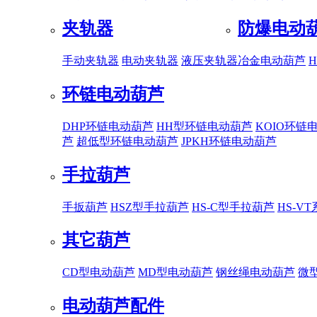
夹轨器
防爆电动
手动夹轨器
电动夹轨器
液压夹轨器
冶金电动葫芦
环链电动葫芦
DHP环链电动葫芦
HH型环链电动葫芦
KOIO环链
芦
超低型环链电动葫芦
JPKH环链电动葫芦
手拉葫芦
手扳葫芦
HSZ型手拉葫芦
HS-C型手拉葫芦
HS-V
其它葫芦
CD型电动葫芦
MD型电动葫芦
钢丝绳电动葫芦
微
电动葫芦配件