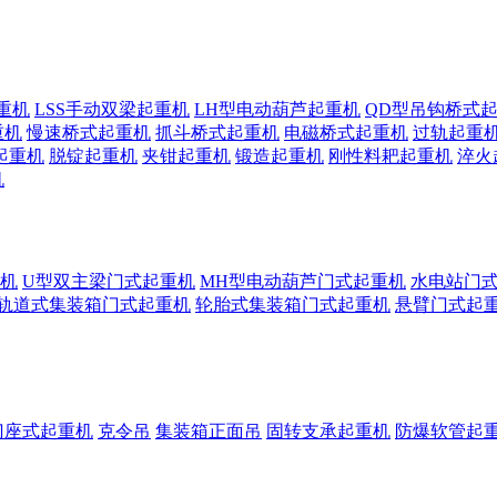
重机
LSS手动双梁起重机
LH型电动葫芦起重机
QD型吊钩桥式
重机
慢速桥式起重机
抓斗桥式起重机
电磁桥式起重机
过轨起重
起重机
脱锭起重机
夹钳起重机
锻造起重机
刚性料耙起重机
淬火
机
机
U型双主梁门式起重机
MH型电动葫芦门式起重机
水电站门
轨道式集装箱门式起重机
轮胎式集装箱门式起重机
悬臂门式起
门座式起重机
克令吊
集装箱正面吊
固转支承起重机
防爆软管起