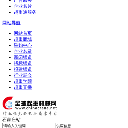
广告服务
企业名片
起重通服务
网站导航
网站首页
起重商城
采购中心
企业名录
新闻频道
招标频道
拟建频道
行业展会
起重学院
起重直播
石家庄站