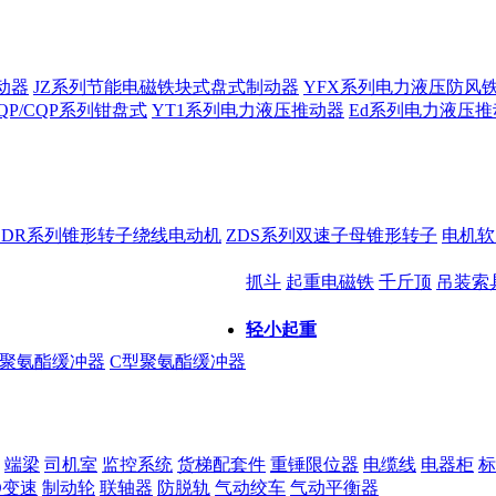
动器
JZ系列节能电磁铁块式盘式制动器
YFX系列电力液压防风
QP/CQP系列钳盘式
YT1系列电力液压推动器
Ed系列电力液压推
ZDR系列锥形转子绕线电动机
ZDS系列双速子母锥形转子
电机软
抓斗
起重电磁铁
千斤顶
吊装索
轻小起重
型聚氨酯缓冲器
C型聚氨酯缓冲器
端梁
司机室
监控系统
货梯配套件
重锤限位器
电缆线
电器柜
标
D变速
制动轮
联轴器
防脱轨
气动绞车
气动平衡器