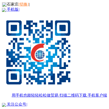
石家庄
[切换]
|
手机版
|
用手机也能轻轻松松做贸易
扫描二维码下载
手机客户端
关注公众号
|