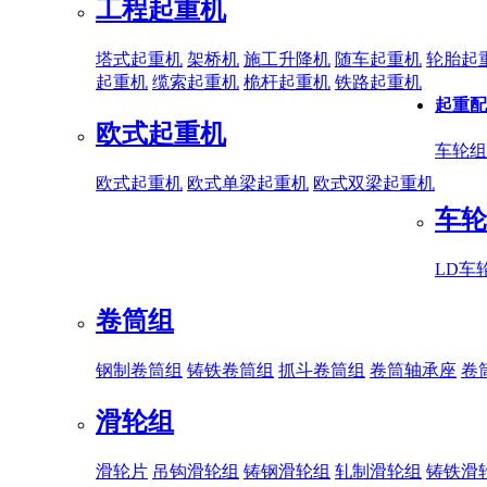
工程起重机
塔式起重机
架桥机
施工升降机
随车起重机
轮胎起
起重机
缆索起重机
桅杆起重机
铁路起重机
起重配
欧式起重机
车轮组
欧式起重机
欧式单梁起重机
欧式双梁起重机
车轮
LD车
卷筒组
钢制卷筒组
铸铁卷筒组
抓斗卷筒组
卷筒轴承座
卷
滑轮组
滑轮片
吊钩滑轮组
铸钢滑轮组
轧制滑轮组
铸铁滑