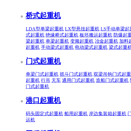
桥式起重机
LDA型单梁起重机
LX型悬挂起重机
LS手动单梁起
式起重机
绝缘桥式起重机
板坯搬运起重机
防爆起
梁起重机
单梁起重机
变频起重机
冶金起重机
加料
起重机
手动梁式起重机
电动梁式起重机
梁式起重
门式起重机
单梁门式起重机
抓斗门式起重机
双梁吊钩门式起重
起重机
行吊
天车
通用门式起重机
造船门式起重机
门式起重机
港口起重机
码头固定式起重机
船用起重机
岸边集装箱起重机
运机