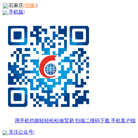
石家庄
[切换]
|
手机版
|
用手机也能轻轻松松做贸易
扫描二维码下载
手机客户端
关注公众号
|