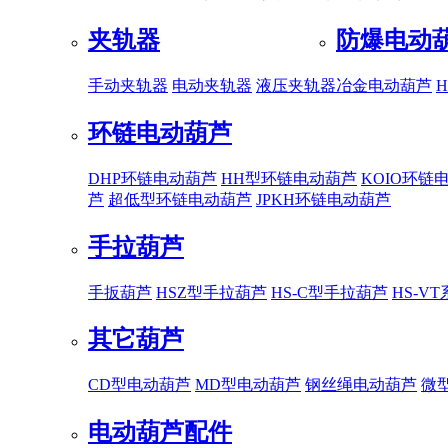
夹轨器
防爆电动
手动夹轨器
电动夹轨器
液压夹轨器
冶金电动葫芦
环链电动葫芦
DHP环链电动葫芦
HH型环链电动葫芦
KOIO环链
芦
超低型环链电动葫芦
JPKH环链电动葫芦
手拉葫芦
手扳葫芦
HSZ型手拉葫芦
HS-C型手拉葫芦
HS-V
其它葫芦
CD型电动葫芦
MD型电动葫芦
钢丝绳电动葫芦
微
电动葫芦配件