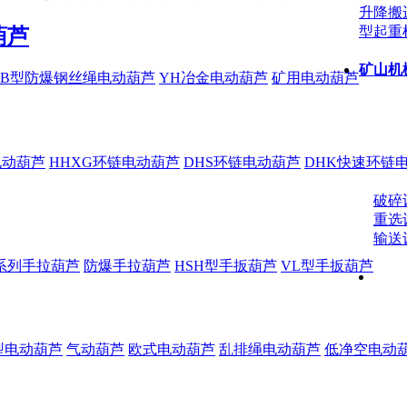
升降搬
型起重
葫芦
矿山机
HB型防爆钢丝绳电动葫芦
YH冶金电动葫芦
矿用电动葫芦
电动葫芦
HHXG环链电动葫芦
DHS环链电动葫芦
DHK快速环链
破碎
重选
输送
T系列手拉葫芦
防爆手拉葫芦
HSH型手扳葫芦
VL型手扳葫芦
型电动葫芦
气动葫芦
欧式电动葫芦
乱排绳电动葫芦
低净空电动