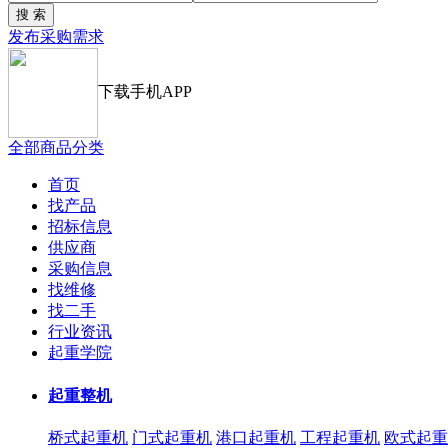
发布采购需求
下载手机APP
全部商品分类
首页
找产品
招标信息
供应商
采购信息
找维修
找二手
行业资讯
起重学院
起重整机
桥式起重机
门式起重机
港口起重机
工程起重机
欧式起重