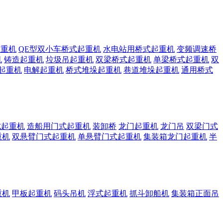
起重机
QE型双小车桥式起重机
水电站用桥式起重机
变频调速桥
机
铸造起重机
垃圾吊起重机
双梁桥式起重机
单梁桥式起重机
双
起重机
电解起重机
桥式堆垛起重机
巷道堆垛起重机
通用桥式
式起重机
造船用门式起重机
装卸桥
龙门起重机
龙门吊
双梁门式
重机
双悬臂门式起重机
单悬臂门式起重机
集装箱龙门起重机
半
重机
甲板起重机
码头吊机
浮式起重机
抓斗卸船机
集装箱正面吊