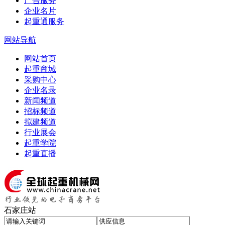
广告服务
企业名片
起重通服务
网站导航
网站首页
起重商城
采购中心
企业名录
新闻频道
招标频道
拟建频道
行业展会
起重学院
起重直播
石家庄站