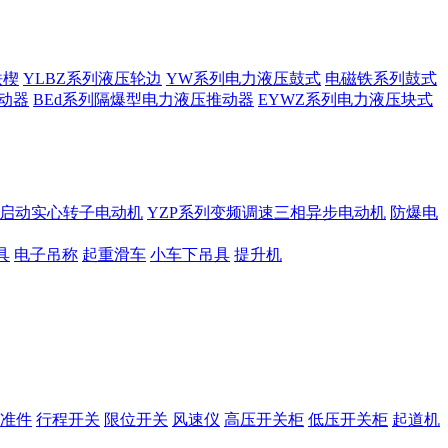
铁楔
YLBZ系列液压轮边
YW系列电力液压鼓式
电磁铁系列鼓式
动器
BEd系列隔爆型电力液压推动器
EYWZ系列电力液压块式
启动实心转子电动机
YZP系列变频调速三相异步电动机
防爆电
具
电子吊称
起重滑车
小车下吊具
提升机
准件
行程开关
限位开关
风速仪
高压开关柜
低压开关柜
起道机