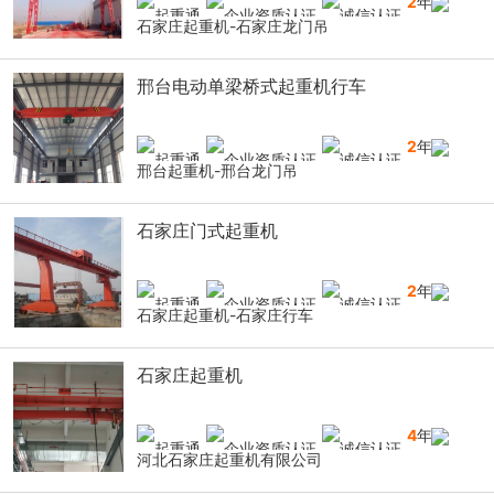
2
年
石家庄起重机-石家庄龙门吊
邢台电动单梁桥式起重机行车
2
年
邢台起重机-邢台龙门吊
石家庄门式起重机
2
年
石家庄起重机-石家庄行车
石家庄起重机
4
年
河北石家庄起重机有限公司