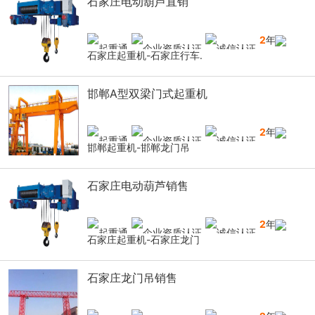
石家庄电动葫芦直销
2
年
石家庄起重机-石家庄行车.
邯郸A型双梁门式起重机
2
年
邯郸起重机-邯郸龙门吊
石家庄电动葫芦销售
2
年
石家庄起重机-石家庄龙门
石家庄龙门吊销售