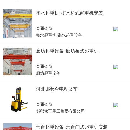
衡水起重机-衡水桥式起重机安装
普通会员
衡水起重机|衡水起重设备
廊坊起重设备-廊坊桥式起重机
普通会员
廊坊起重设备
河北邯郸全电动叉车
普通会员
邯郸豫正重工集团有限公司
邢台起重设备-邢台门式起重机安装