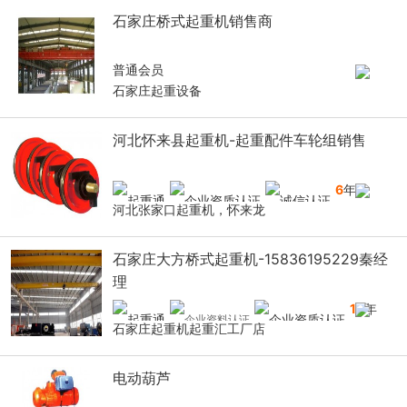
石家庄桥式起重机销售商
普通会员
石家庄起重设备
河北怀来县起重机-起重配件车轮组销售
6
年
河北张家口起重机，怀来龙
石家庄大方桥式起重机-15836195229秦经
理
12
年
石家庄起重机起重汇工厂店
电动葫芦