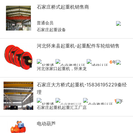
石家庄桥式起重机销售商
普通会员
石家庄起重设备
河北怀来县起重机-起重配件车轮组销售
6
年
河北张家口起重机，怀来龙
石家庄大方桥式起重机-15836195229秦经
理
12
年
石家庄起重机起重汇工厂店
电动葫芦