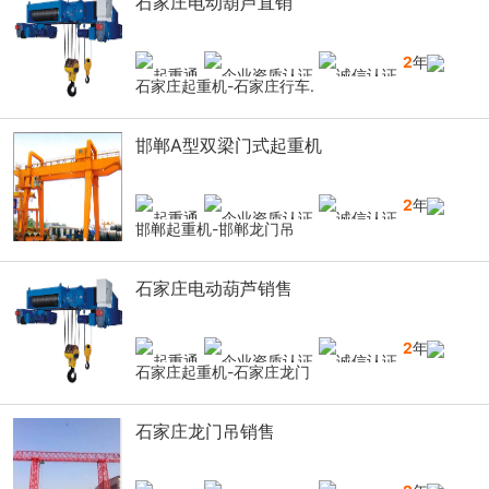
石家庄电动葫芦直销
2
年
石家庄起重机-石家庄行车.
邯郸A型双梁门式起重机
2
年
邯郸起重机-邯郸龙门吊
石家庄电动葫芦销售
2
年
石家庄起重机-石家庄龙门
石家庄龙门吊销售