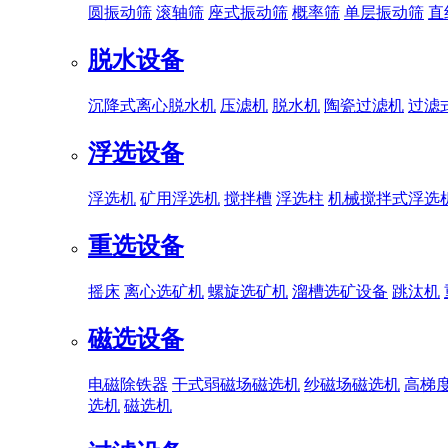
圆振动筛
滚轴筛
座式振动筛
概率筛
单层振动筛
直
脱水设备
沉降式离心脱水机
压滤机
脱水机
陶瓷过滤机
过滤
浮选设备
浮选机
矿用浮选机
搅拌槽
浮选柱
机械搅拌式浮选
重选设备
摇床
离心选矿机
螺旋选矿机
溜槽选矿设备
跳汰机
磁选设备
电磁除铁器
干式弱磁场磁选机
纱磁场磁选机
高梯
选机
磁选机