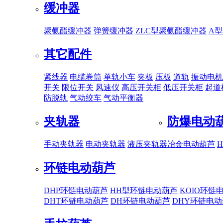
缓冲器
聚氨酯缓冲器
弹簧缓冲器
ZLC型聚氨酯缓冲器
A
其它配件
紧线器
电缆卷筒
单轨小车
夹板
压板
道轨
振动电机
开关
限位开关
风速仪
高压开关柜
低压开关柜
起道
防脱轨
气动绞车
气动平衡器
夹轨器
防爆电动
手动夹轨器
电动夹轨器
液压夹轨器
冶金电动葫芦
环链电动葫芦
DHP环链电动葫芦
HH型环链电动葫芦
KOIO环链
DHT环链电动葫芦
DH环链电动葫芦
DHY环链电