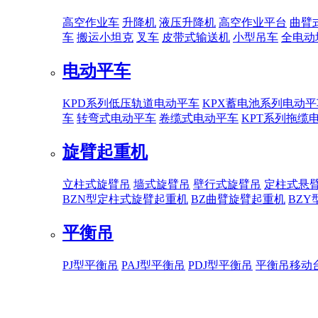
高空作业车
升降机
液压升降机
高空作业平台
曲臂
车
搬运小坦克
叉车
皮带式输送机
小型吊车
全电动
电动平车
KPD系列低压轨道电动平车
KPX蓄电池系列电动平
车
转弯式电动平车
卷缆式电动平车
KPT系列拖缆
旋臂起重机
立柱式旋臂吊
墙式旋臂吊
壁行式旋臂吊
定柱式悬
BZN型定柱式旋臂起重机
BZ曲臂旋臂起重机
BZ
平衡吊
PJ型平衡吊
PAJ型平衡吊
PDJ型平衡吊
平衡吊移动