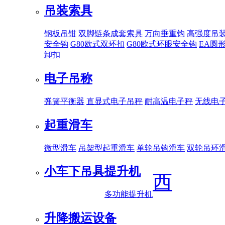
吊装索具
钢板吊钳
双脚链条成套索具
万向垂重钩
高强度吊
安全钩
G80欧式双环扣
G80欧式环眼安全钩
EA圆
卸扣
电子吊称
弹簧平衡器
直显式电子吊秤
耐高温电子秤
无线电
起重滑车
微型滑车
吊架型起重滑车
单轮吊钩滑车
双轮吊环
小车下吊具
提升机
西
多功能提升机
升降搬运设备