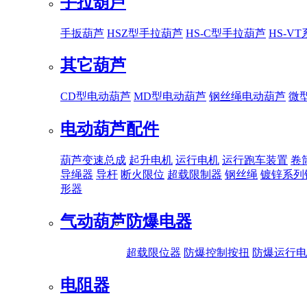
手拉葫芦
手扳葫芦
HSZ型手拉葫芦
HS-C型手拉葫芦
HS-V
其它葫芦
CD型电动葫芦
MD型电动葫芦
钢丝绳电动葫芦
微
电动葫芦配件
葫芦变速总成
起升电机
运行电机
运行跑车装置
卷
导绳器
导杆
断火限位
超载限制器
钢丝绳
镀锌系列
形器
气动葫芦
防爆电器
超载限位器
防爆控制按扭
防爆运行电
电阻器