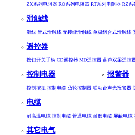
ZX系列电阻器
RQ系列电阻器
RT系列电阻器
RZ
滑触线
滑线
管式滑触线
无接缝滑触线
单极组合式滑触线
遥控器
按钮开关手柄
CD遥控器
MD遥控器
葫芦双梁遥控
控制电器
报警器
控制按扭
控制电缆
凸轮控制器
联动台
声光报警器
电缆
耐高温电缆
控制电缆
普通电缆
耐磨电缆
屏蔽电缆
其它电气