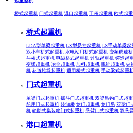
起重整机
桥式起重机
门式起重机
港口起重机
工程起重机
欧式起重
桥式起重机
LDA型单梁起重机
LX型悬挂起重机
LS手动单梁起
双小车桥式起重机
水电站用桥式起重机
变频调速桥
斗桥式起重机
电磁桥式起重机
过轨起重机
铸造起
变频起重机
冶金起重机
加料起重机
脱锭起重机
夹
机
巷道堆垛起重机
通用桥式起重机
手动梁式起重
门式起重机
单梁门式起重机
抓斗门式起重机
双梁吊钩门式起重
船用门式起重机
装卸桥
龙门起重机
龙门吊
双梁门
机
轮胎式集装箱门式起重机
悬臂门式起重机
双悬
港口起重机