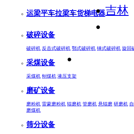
吉林
运梁平车
拉梁车
货梯电器
破碎设备
破碎机
反击式破碎机
鄂式破碎机
锤式破碎机
旋回
采煤设备
采煤机
刨煤机
液压支架
磨矿设备
磨粉机
雷蒙磨粉机
辊磨机
管磨机
悬辊磨
研磨机
自
磨煤机
筛分设备