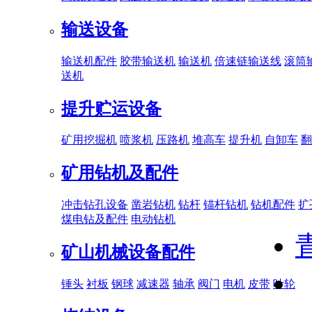
输送设备
输送机配件
胶带输送机
输送机
倍速链输送线
滚筒
送机
提升贮运设备
矿用挖掘机
喷浆机
压路机
堆高车
提升机
自卸车
翻
矿用钻机及配件
冲击钻孔设备
凿岩钻机
钻杆
锚杆钻机
钻机配件
扩
煤电钻及配件
电动钻机
矿山机械设备配件
锤头
衬板
钢球
减速器
轴承
阀门
电机
皮带
叶轮