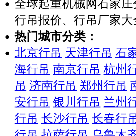
全球起重机械网石家庄
行吊报价、行吊厂家大
热门城市分类：
北京行吊
天津行吊
石
海行吊
南京行吊
杭州
吊
济南行吊
郑州行吊
安行吊
银川行吊
兰州
行吊
长沙行吊
长春行
行吊
拉萨行吊
乌鲁木