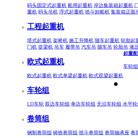
码头固定式起重机
船用起重机
岸边集装箱起重机
重机
码头吊机
浮式起重机
抓斗卸船机
集装箱正面
工程起重机
塔式起重机
架桥机
施工升降机
随车起重机
轮胎起
门机
提梁机
吊车
履带吊
汽车吊
随车吊
轮胎吊
液
起重配
欧式起重机
车轮组
欧式起重机
欧式单梁起重机
欧式双梁起重机
车轮组
LD车轮
双边车轮组
单边车轮组
无沿车轮组
水平轮
卷筒组
钢制卷筒组
铸铁卷筒组
抓斗卷筒组
卷筒轴承座
卷