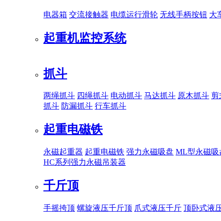
电器箱
交流接触器
电缆运行滑轮
无线手柄按钮
大
起重机监控系统
抓斗
两绳抓斗
四绳抓斗
电动抓斗
马达抓斗
原木抓斗
剪
抓斗
防漏抓斗
行车抓斗
起重电磁铁
永磁起重器
起重电磁铁
强力永磁吸盘
ML型永磁吸
HC系列强力永磁吊装器
千斤顶
手摇挎顶
螺旋液压千斤顶
爪式液压千斤
顶卧式液