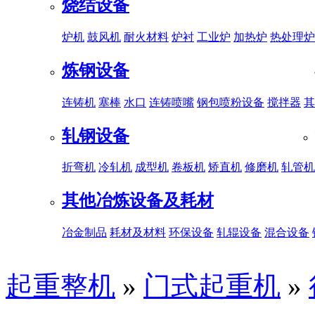
烧结设备
炉机
鼓风机
耐火材料
炉衬
工业炉
加热炉
热处理炉
炼钢设备
连铸机
塞棒
水口
连铸喷嘴
钢包喷粉设备
搅拌器
其
轧钢设备
折弯机
冷轧机
成型机
卷板机
矫直机
修磨机
轧管机
其他冶炼设备及耗材
冶金制品
耗材及材料
环保设备
轧辊设备
混合设备
起重整机
»
门式起重机
»