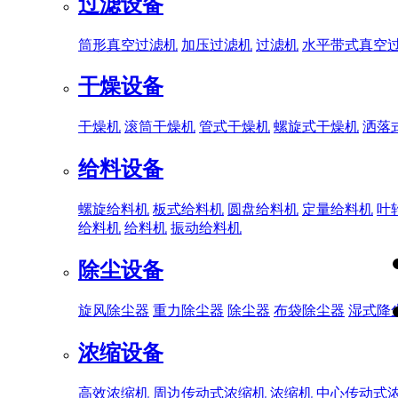
过滤设备
筒形真空过滤机
加压过滤机
过滤机
水平带式真空
干燥设备
干燥机
滚筒干燥机
管式干燥机
螺旋式干燥机
洒落
给料设备
螺旋给料机
板式给料机
圆盘给料机
定量给料机
叶
给料机
给料机
振动给料机
除尘设备
旋风除尘器
重力除尘器
除尘器
布袋除尘器
湿式降
浓缩设备
高效浓缩机
周边传动式浓缩机
浓缩机
中心传动式