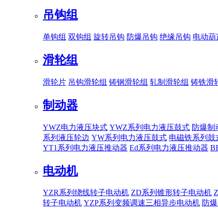
吊钩组
单钩组
双钩组
旋转吊钩
防爆吊钩
绝缘吊钩
电动葫
滑轮组
滑轮片
吊钩滑轮组
铸钢滑轮组
轧制滑轮组
铸铁滑
制动器
YWZ电力液压块式
YWZ系列电力液压鼓式
防爆制
系列液压轮边
YW系列电力液压鼓式
电磁铁系列鼓
YT1系列电力液压推动器
Ed系列电力液压推动器
B
电动机
YZR系列绕线转子电动机
ZD系列锥形转子电动机
转子电动机
YZP系列变频调速三相异步电动机
防爆