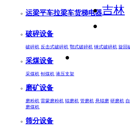
吉林
运梁平车
拉梁车
货梯电器
破碎设备
破碎机
反击式破碎机
鄂式破碎机
锤式破碎机
旋回
采煤设备
采煤机
刨煤机
液压支架
磨矿设备
磨粉机
雷蒙磨粉机
辊磨机
管磨机
悬辊磨
研磨机
自
磨煤机
筛分设备