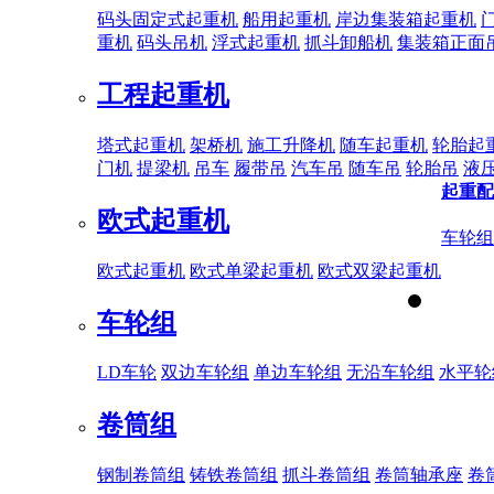
码头固定式起重机
船用起重机
岸边集装箱起重机
重机
码头吊机
浮式起重机
抓斗卸船机
集装箱正面
工程起重机
塔式起重机
架桥机
施工升降机
随车起重机
轮胎起
门机
提梁机
吊车
履带吊
汽车吊
随车吊
轮胎吊
液
起重配
欧式起重机
车轮组
欧式起重机
欧式单梁起重机
欧式双梁起重机
车轮组
LD车轮
双边车轮组
单边车轮组
无沿车轮组
水平轮
卷筒组
钢制卷筒组
铸铁卷筒组
抓斗卷筒组
卷筒轴承座
卷