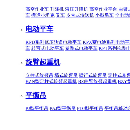
高空作业车
升降机
液压升降机
高空作业平台
曲臂
车
搬运小坦克
叉车
皮带式输送机
小型吊车
全电动
电动平车
KPD系列低压轨道电动平车
KPX蓄电池系列电动平
车
转弯式电动平车
卷缆式电动平车
KPT系列拖缆
旋臂起重机
立柱式旋臂吊
墙式旋臂吊
壁行式旋臂吊
定柱式悬
BZN型定柱式旋臂起重机
BZ曲臂旋臂起重机
BZ
平衡吊
PJ型平衡吊
PAJ型平衡吊
PDJ型平衡吊
平衡吊移动