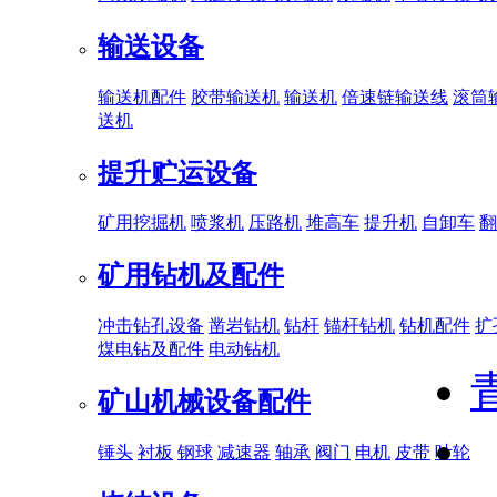
输送设备
输送机配件
胶带输送机
输送机
倍速链输送线
滚筒
送机
提升贮运设备
矿用挖掘机
喷浆机
压路机
堆高车
提升机
自卸车
翻
矿用钻机及配件
冲击钻孔设备
凿岩钻机
钻杆
锚杆钻机
钻机配件
扩
煤电钻及配件
电动钻机
矿山机械设备配件
锤头
衬板
钢球
减速器
轴承
阀门
电机
皮带
叶轮