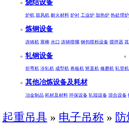
烧结设备
炉机
鼓风机
耐火材料
炉衬
工业炉
加热炉
热处理炉
炼钢设备
连铸机
塞棒
水口
连铸喷嘴
钢包喷粉设备
搅拌器
其
轧钢设备
折弯机
冷轧机
成型机
卷板机
矫直机
修磨机
轧管机
其他冶炼设备及耗材
冶金制品
耗材及材料
环保设备
轧辊设备
混合设备
起重吊具
»
电子吊称
»
防