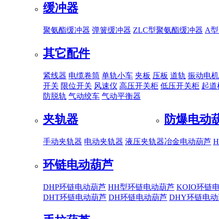
缓冲器
聚氨酯缓冲器
弹簧缓冲器
ZLC型聚氨酯缓冲器
A
其它配件
紧线器
电缆卷筒
单轨小车
夹板
压板
道轨
振动电机
开关
限位开关
风速仪
高压开关柜
低压开关柜
起道
防脱轨
气动绞车
气动平衡器
夹轨器
防爆电动
手动夹轨器
电动夹轨器
液压夹轨器
冶金电动葫芦
环链电动葫芦
DHP环链电动葫芦
HH型环链电动葫芦
KOIO环链
DHT环链电动葫芦
DH环链电动葫芦
DHY环链电