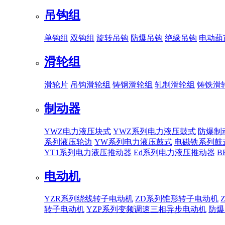
吊钩组
单钩组
双钩组
旋转吊钩
防爆吊钩
绝缘吊钩
电动葫
滑轮组
滑轮片
吊钩滑轮组
铸钢滑轮组
轧制滑轮组
铸铁滑
制动器
YWZ电力液压块式
YWZ系列电力液压鼓式
防爆制
系列液压轮边
YW系列电力液压鼓式
电磁铁系列鼓
YT1系列电力液压推动器
Ed系列电力液压推动器
B
电动机
YZR系列绕线转子电动机
ZD系列锥形转子电动机
转子电动机
YZP系列变频调速三相异步电动机
防爆