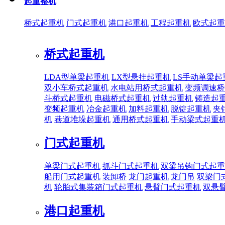
起重整机
桥式起重机
门式起重机
港口起重机
工程起重机
欧式起重
桥式起重机
LDA型单梁起重机
LX型悬挂起重机
LS手动单梁起
双小车桥式起重机
水电站用桥式起重机
变频调速桥
斗桥式起重机
电磁桥式起重机
过轨起重机
铸造起
变频起重机
冶金起重机
加料起重机
脱锭起重机
夹
机
巷道堆垛起重机
通用桥式起重机
手动梁式起重
门式起重机
单梁门式起重机
抓斗门式起重机
双梁吊钩门式起重
船用门式起重机
装卸桥
龙门起重机
龙门吊
双梁门
机
轮胎式集装箱门式起重机
悬臂门式起重机
双悬
港口起重机