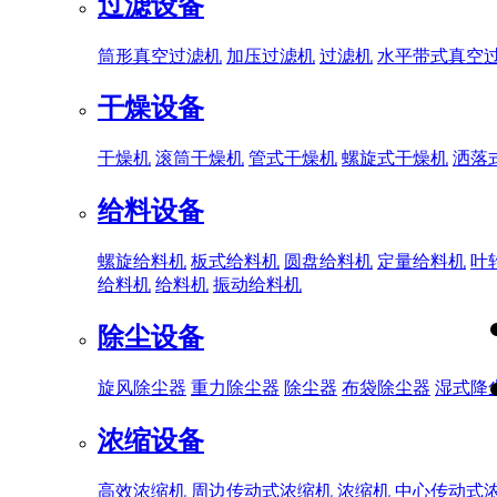
过滤设备
筒形真空过滤机
加压过滤机
过滤机
水平带式真空
干燥设备
干燥机
滚筒干燥机
管式干燥机
螺旋式干燥机
洒落
给料设备
螺旋给料机
板式给料机
圆盘给料机
定量给料机
叶
给料机
给料机
振动给料机
除尘设备
旋风除尘器
重力除尘器
除尘器
布袋除尘器
湿式降
浓缩设备
高效浓缩机
周边传动式浓缩机
浓缩机
中心传动式