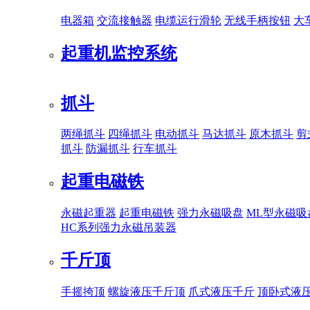
电器箱
交流接触器
电缆运行滑轮
无线手柄按钮
大
起重机监控系统
抓斗
两绳抓斗
四绳抓斗
电动抓斗
马达抓斗
原木抓斗
剪
抓斗
防漏抓斗
行车抓斗
起重电磁铁
永磁起重器
起重电磁铁
强力永磁吸盘
ML型永磁吸
HC系列强力永磁吊装器
千斤顶
手摇挎顶
螺旋液压千斤顶
爪式液压千斤
顶卧式液