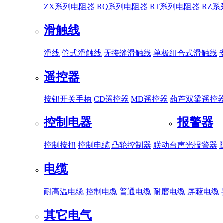
ZX系列电阻器
RQ系列电阻器
RT系列电阻器
RZ
滑触线
滑线
管式滑触线
无接缝滑触线
单极组合式滑触线
遥控器
按钮开关手柄
CD遥控器
MD遥控器
葫芦双梁遥控
控制电器
报警器
控制按扭
控制电缆
凸轮控制器
联动台
声光报警器
电缆
耐高温电缆
控制电缆
普通电缆
耐磨电缆
屏蔽电缆
其它电气