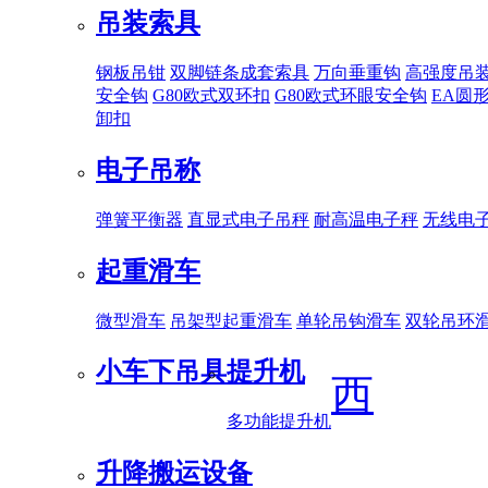
吊装索具
钢板吊钳
双脚链条成套索具
万向垂重钩
高强度吊
安全钩
G80欧式双环扣
G80欧式环眼安全钩
EA圆
卸扣
电子吊称
弹簧平衡器
直显式电子吊秤
耐高温电子秤
无线电
起重滑车
微型滑车
吊架型起重滑车
单轮吊钩滑车
双轮吊环
小车下吊具
提升机
西
多功能提升机
升降搬运设备