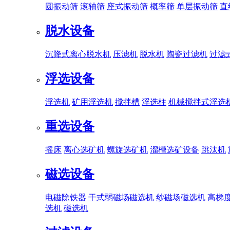
圆振动筛
滚轴筛
座式振动筛
概率筛
单层振动筛
直
脱水设备
沉降式离心脱水机
压滤机
脱水机
陶瓷过滤机
过滤
浮选设备
浮选机
矿用浮选机
搅拌槽
浮选柱
机械搅拌式浮选
重选设备
摇床
离心选矿机
螺旋选矿机
溜槽选矿设备
跳汰机
磁选设备
电磁除铁器
干式弱磁场磁选机
纱磁场磁选机
高梯
选机
磁选机