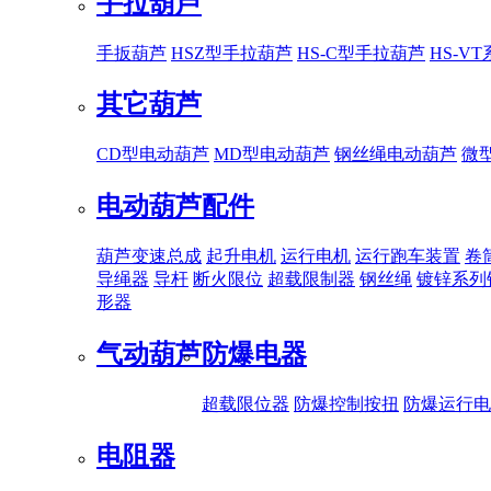
手拉葫芦
手扳葫芦
HSZ型手拉葫芦
HS-C型手拉葫芦
HS-V
其它葫芦
CD型电动葫芦
MD型电动葫芦
钢丝绳电动葫芦
微
电动葫芦配件
葫芦变速总成
起升电机
运行电机
运行跑车装置
卷
导绳器
导杆
断火限位
超载限制器
钢丝绳
镀锌系列
形器
气动葫芦
防爆电器
超载限位器
防爆控制按扭
防爆运行电
电阻器