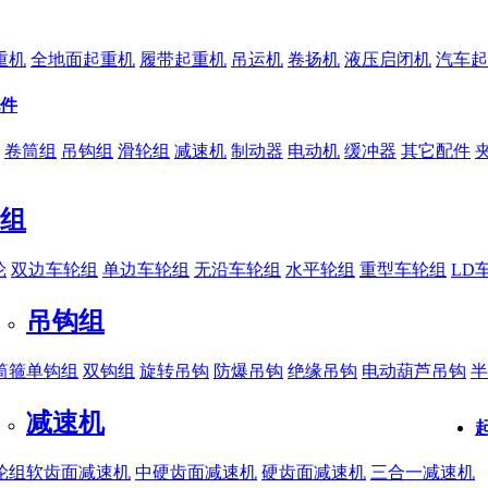
重机
全地面起重机
履带起重机
吊运机
卷扬机
液压启闭机
汽车起
件
卷筒组
吊钩组
滑轮组
减速机
制动器
电动机
缓冲器
其它配件
组
轮
双边车轮组
单边车轮组
无沿车轮组
水平轮组
重型车轮组
LD
吊钩组
筒箍
单钩组
双钩组
旋转吊钩
防爆吊钩
绝缘吊钩
电动葫芦吊钩
半
减速机
轮组
软齿面减速机
中硬齿面减速机
硬齿面减速机
三合一减速机