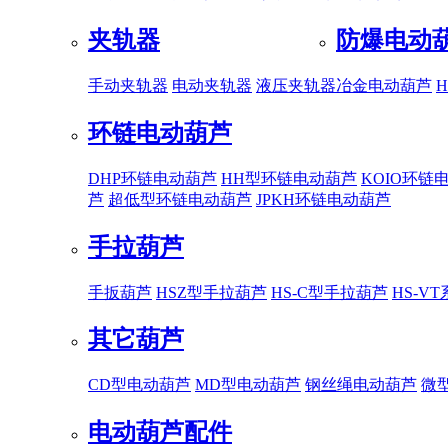
夹轨器
防爆电动
手动夹轨器
电动夹轨器
液压夹轨器
冶金电动葫芦
环链电动葫芦
DHP环链电动葫芦
HH型环链电动葫芦
KOIO环链
芦
超低型环链电动葫芦
JPKH环链电动葫芦
手拉葫芦
手扳葫芦
HSZ型手拉葫芦
HS-C型手拉葫芦
HS-V
其它葫芦
CD型电动葫芦
MD型电动葫芦
钢丝绳电动葫芦
微
电动葫芦配件