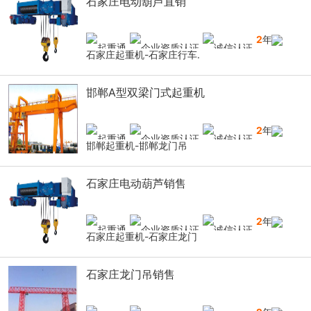
石家庄电动葫芦直销
2
年
石家庄起重机-石家庄行车.
邯郸A型双梁门式起重机
2
年
邯郸起重机-邯郸龙门吊
石家庄电动葫芦销售
2
年
石家庄起重机-石家庄龙门
石家庄龙门吊销售