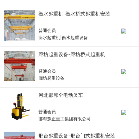
衡水起重机-衡水桥式起重机安装
普通会员
衡水起重机|衡水起重设备
廊坊起重设备-廊坊桥式起重机
普通会员
廊坊起重设备
河北邯郸全电动叉车
普通会员
邯郸豫正重工集团有限公司
邢台起重设备-邢台门式起重机安装