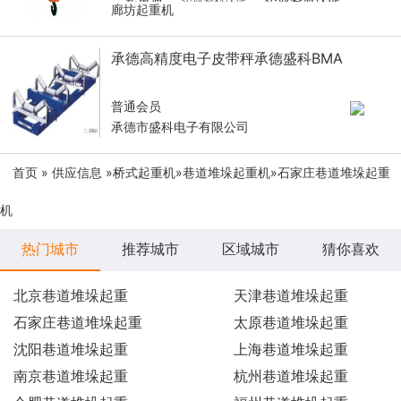
廊坊起重机
承德高精度电子皮带秤承德盛科BMA
普通会员
承德市盛科电子有限公司
首页
»
供应信息
»
桥式起重机
»
巷道堆垛起重机
»石家庄巷道堆垛起重
机
热门城市
推荐城市
区域城市
猜你喜欢
北京巷道堆垛起重
天津巷道堆垛起重
石家庄巷道堆垛起重
太原巷道堆垛起重
沈阳巷道堆垛起重
上海巷道堆垛起重
南京巷道堆垛起重
杭州巷道堆垛起重