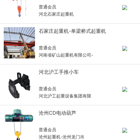
普通会员
河北石家庄起重机
石家庄起重机-单梁桥式起重机
普通会员
河南省矿山起重机有限公司-
河北沪工手推小车
普通会员
河北沪工起重设备集团有限
沧州CD电动葫芦
普通会员
沧州起重机-沧州龙门吊