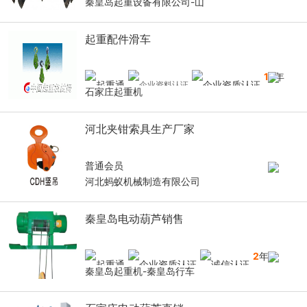
秦皇岛起重设备有限公司-山
起重配件滑车
16
年
石家庄起重机
河北夹钳索具生产厂家
普通会员
河北蚂蚁机械制造有限公司
秦皇岛电动葫芦销售
2
年
秦皇岛起重机-秦皇岛行车