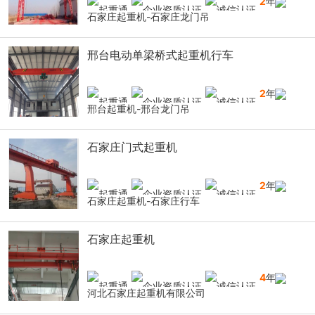
2
年
石家庄起重机-石家庄龙门吊
邢台电动单梁桥式起重机行车
2
年
邢台起重机-邢台龙门吊
石家庄门式起重机
2
年
石家庄起重机-石家庄行车
石家庄起重机
4
年
河北石家庄起重机有限公司