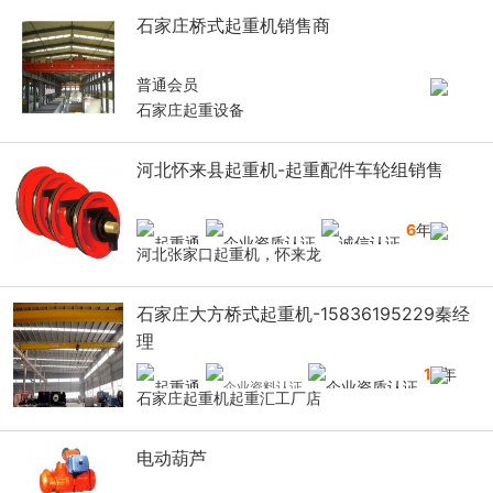
石家庄桥式起重机销售商
普通会员
石家庄起重设备
河北怀来县起重机-起重配件车轮组销售
6
年
河北张家口起重机，怀来龙
石家庄大方桥式起重机-15836195229秦经
理
12
年
石家庄起重机起重汇工厂店
电动葫芦