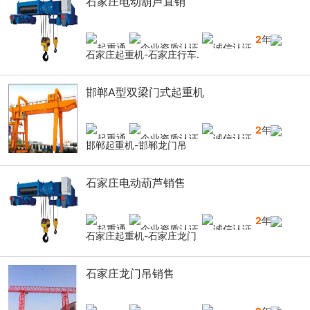
石家庄电动葫芦直销
2
年
石家庄起重机-石家庄行车.
邯郸A型双梁门式起重机
2
年
邯郸起重机-邯郸龙门吊
石家庄电动葫芦销售
2
年
石家庄起重机-石家庄龙门
石家庄龙门吊销售