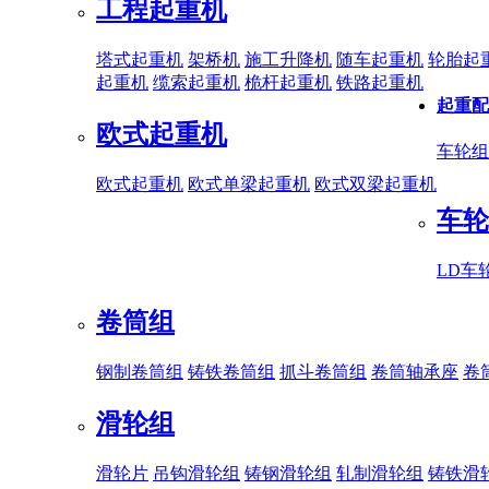
工程起重机
塔式起重机
架桥机
施工升降机
随车起重机
轮胎起
起重机
缆索起重机
桅杆起重机
铁路起重机
起重配
欧式起重机
车轮组
欧式起重机
欧式单梁起重机
欧式双梁起重机
车轮
LD车
卷筒组
钢制卷筒组
铸铁卷筒组
抓斗卷筒组
卷筒轴承座
卷
滑轮组
滑轮片
吊钩滑轮组
铸钢滑轮组
轧制滑轮组
铸铁滑