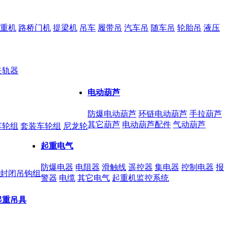
重机
路桥门机
提梁机
吊车
履带吊
汽车吊
随车吊
轮胎吊
液压
夹轨器
电动葫芦
防爆电动葫芦
环链电动葫芦
手拉葫芦
其它葫芦
电动葫芦配件
气动葫芦
车轮组
套装车轮组
尼龙轮
起重电气
防爆电器
电阻器
滑触线
遥控器
集电器
控制电器
报
封闭吊钩组
警器
电缆
其它电气
起重机监控系统
起重吊具