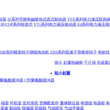
动器
JZ系列节能电磁铁块式盘式制动器
YFX系列电力液压防风
QP/CQP系列钳盘式
YT1系列电力液压推动器
Ed系列电力液压推
ZDR系列锥形转子绕线电动机
ZDS系列双速子母锥形转子
电机软
抓斗
起重电磁铁
千斤顶
吊装索
轻小起重
型聚氨酯缓冲器
C型聚氨酯缓冲器
端梁
司机室
监控系统
货梯配套件
重锤限位器
电缆线
电器柜
标
D变速
制动轮
联轴器
防脱轨
气动绞车
气动平衡器