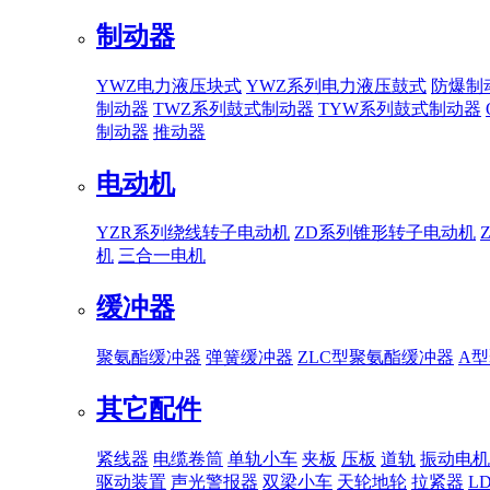
制动器
YWZ电力液压块式
YWZ系列电力液压鼓式
防爆制
制动器
TWZ系列鼓式制动器
TYW系列鼓式制动器
制动器
推动器
电动机
YZR系列绕线转子电动机
ZD系列锥形转子电动机
机
三合一电机
缓冲器
聚氨酯缓冲器
弹簧缓冲器
ZLC型聚氨酯缓冲器
A
其它配件
紧线器
电缆卷筒
单轨小车
夹板
压板
道轨
振动电机
驱动装置
声光警报器
双梁小车
天轮地轮
拉紧器
L