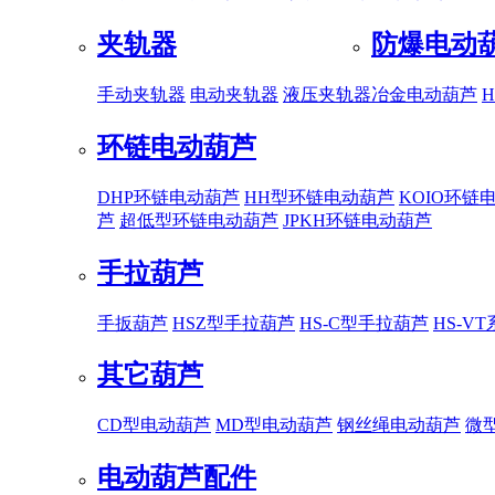
夹轨器
防爆电动
手动夹轨器
电动夹轨器
液压夹轨器
冶金电动葫芦
环链电动葫芦
DHP环链电动葫芦
HH型环链电动葫芦
KOIO环链
芦
超低型环链电动葫芦
JPKH环链电动葫芦
手拉葫芦
手扳葫芦
HSZ型手拉葫芦
HS-C型手拉葫芦
HS-V
其它葫芦
CD型电动葫芦
MD型电动葫芦
钢丝绳电动葫芦
微
电动葫芦配件