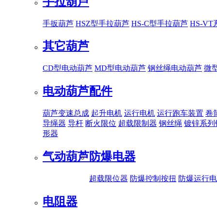
手拉葫芦
手扳葫芦
HSZ型手拉葫芦
HS-C型手拉葫芦
HS-V
其它葫芦
CD型电动葫芦
MD型电动葫芦
钢丝绳电动葫芦
微
电动葫芦配件
葫芦变速总成
起升电机
运行电机
运行跑车装置
卷
导绳器
导杆
断火限位
超载限制器
钢丝绳
镀锌系列
形器
气动葫芦
防爆电器
超载限位器
防爆控制按扭
防爆运行电
电阻器