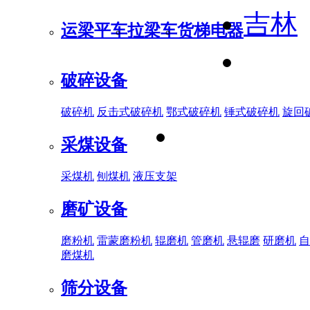
吉林
运梁平车
拉梁车
货梯电器
破碎设备
破碎机
反击式破碎机
鄂式破碎机
锤式破碎机
旋回
采煤设备
采煤机
刨煤机
液压支架
磨矿设备
磨粉机
雷蒙磨粉机
辊磨机
管磨机
悬辊磨
研磨机
自
磨煤机
筛分设备