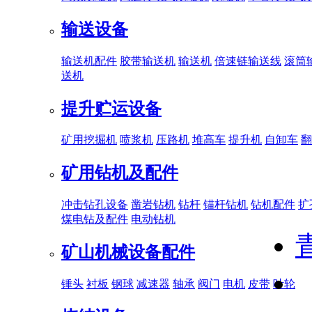
输送设备
输送机配件
胶带输送机
输送机
倍速链输送线
滚筒
送机
提升贮运设备
矿用挖掘机
喷浆机
压路机
堆高车
提升机
自卸车
翻
矿用钻机及配件
冲击钻孔设备
凿岩钻机
钻杆
锚杆钻机
钻机配件
扩
煤电钻及配件
电动钻机
矿山机械设备配件
锤头
衬板
钢球
减速器
轴承
阀门
电机
皮带
叶轮