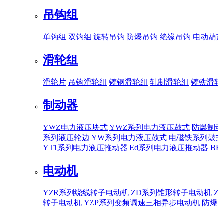
吊钩组
单钩组
双钩组
旋转吊钩
防爆吊钩
绝缘吊钩
电动葫
滑轮组
滑轮片
吊钩滑轮组
铸钢滑轮组
轧制滑轮组
铸铁滑
制动器
YWZ电力液压块式
YWZ系列电力液压鼓式
防爆制
系列液压轮边
YW系列电力液压鼓式
电磁铁系列鼓
YT1系列电力液压推动器
Ed系列电力液压推动器
B
电动机
YZR系列绕线转子电动机
ZD系列锥形转子电动机
转子电动机
YZP系列变频调速三相异步电动机
防爆