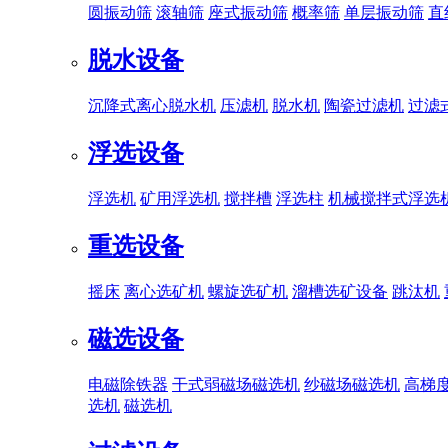
圆振动筛
滚轴筛
座式振动筛
概率筛
单层振动筛
直
脱水设备
沉降式离心脱水机
压滤机
脱水机
陶瓷过滤机
过滤
浮选设备
浮选机
矿用浮选机
搅拌槽
浮选柱
机械搅拌式浮选
重选设备
摇床
离心选矿机
螺旋选矿机
溜槽选矿设备
跳汰机
磁选设备
电磁除铁器
干式弱磁场磁选机
纱磁场磁选机
高梯
选机
磁选机