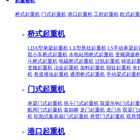
起重整机
桥式起重机
门式起重机
港口起重机
工程起重机
欧式起重
桥式起重机
LDA型单梁起重机
LX型悬挂起重机
LS手动单梁起
双小车桥式起重机
水电站用桥式起重机
变频调速桥
斗桥式起重机
电磁桥式起重机
过轨起重机
铸造起
变频起重机
冶金起重机
加料起重机
脱锭起重机
夹
机
巷道堆垛起重机
通用桥式起重机
手动梁式起重
门式起重机
单梁门式起重机
抓斗门式起重机
双梁吊钩门式起重
船用门式起重机
装卸桥
龙门起重机
龙门吊
双梁门
机
轮胎式集装箱门式起重机
悬臂门式起重机
双悬
港口起重机