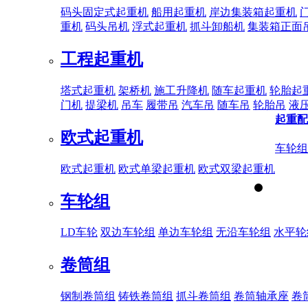
码头固定式起重机
船用起重机
岸边集装箱起重机
重机
码头吊机
浮式起重机
抓斗卸船机
集装箱正面
工程起重机
塔式起重机
架桥机
施工升降机
随车起重机
轮胎起
门机
提梁机
吊车
履带吊
汽车吊
随车吊
轮胎吊
液
起重配
欧式起重机
车轮组
欧式起重机
欧式单梁起重机
欧式双梁起重机
车轮组
LD车轮
双边车轮组
单边车轮组
无沿车轮组
水平轮
卷筒组
钢制卷筒组
铸铁卷筒组
抓斗卷筒组
卷筒轴承座
卷