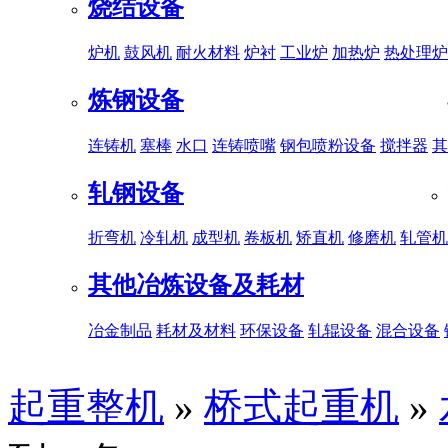
烧结设备
炉机
鼓风机
耐火材料
炉衬
工业炉
加热炉
热处理炉
炼钢设备
连铸机
塞棒
水口
连铸喷嘴
钢包喷粉设备
搅拌器
其
轧钢设备
折弯机
冷轧机
成型机
卷板机
矫直机
修磨机
轧管机
其他冶炼设备及耗材
冶金制品
耗材及材料
环保设备
轧辊设备
混合设备
起重整机
»
桥式起重机
»