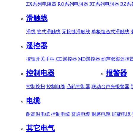
ZX系列电阻器
RQ系列电阻器
RT系列电阻器
RZ
滑触线
滑线
管式滑触线
无接缝滑触线
单极组合式滑触线
遥控器
按钮开关手柄
CD遥控器
MD遥控器
葫芦双梁遥控
控制电器
报警器
控制按扭
控制电缆
凸轮控制器
联动台
声光报警器
电缆
耐高温电缆
控制电缆
普通电缆
耐磨电缆
屏蔽电缆
其它电气