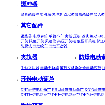
缓冲器
聚氨酯缓冲器
弹簧缓冲器
ZLC型聚氨酯缓冲器
A
其它配件
紧线器
电缆卷筒
单轨小车
夹板
压板
道轨
振动电机
开关
限位开关
风速仪
高压开关柜
低压开关柜
起道
防脱轨
气动绞车
气动平衡器
夹轨器
防爆电动
手动夹轨器
电动夹轨器
液压夹轨器
冶金电动葫芦
环链电动葫芦
DHP环链电动葫芦
HH型环链电动葫芦
KOIO环链
DHT环链电动葫芦
DH环链电动葫芦
DHY环链电