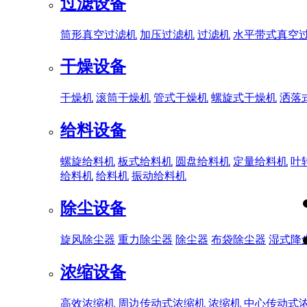
过滤设备
筒形真空过滤机
加压过滤机
过滤机
水平带式真空
干燥设备
干燥机
滚筒干燥机
管式干燥机
螺旋式干燥机
洒落
给料设备
螺旋给料机
板式给料机
圆盘给料机
定量给料机
叶
给料机
给料机
振动给料机
除尘设备
旋风除尘器
重力除尘器
除尘器
布袋除尘器
湿式降
浓缩设备
高效浓缩机
周边传动式浓缩机
浓缩机
中心传动式