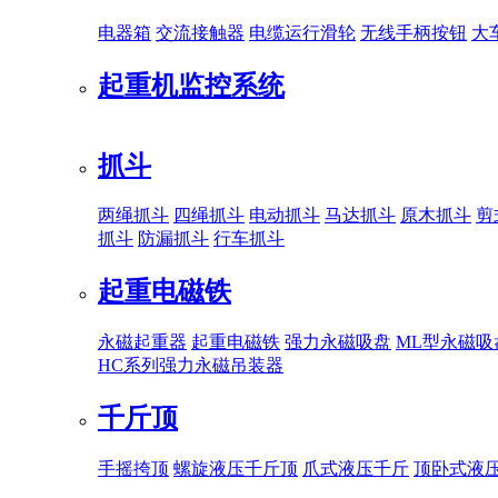
电器箱
交流接触器
电缆运行滑轮
无线手柄按钮
大
起重机监控系统
抓斗
两绳抓斗
四绳抓斗
电动抓斗
马达抓斗
原木抓斗
剪
抓斗
防漏抓斗
行车抓斗
起重电磁铁
永磁起重器
起重电磁铁
强力永磁吸盘
ML型永磁吸
HC系列强力永磁吊装器
千斤顶
手摇挎顶
螺旋液压千斤顶
爪式液压千斤
顶卧式液