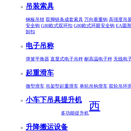
吊装索具
钢板吊钳
双脚链条成套索具
万向垂重钩
高强度吊
安全钩
G80欧式双环扣
G80欧式环眼安全钩
EA圆
卸扣
电子吊称
弹簧平衡器
直显式电子吊秤
耐高温电子秤
无线电
起重滑车
微型滑车
吊架型起重滑车
单轮吊钩滑车
双轮吊环
小车下吊具
提升机
西
多功能提升机
升降搬运设备