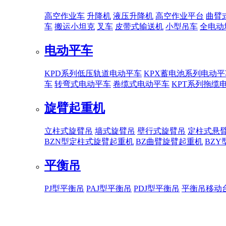
高空作业车
升降机
液压升降机
高空作业平台
曲臂
车
搬运小坦克
叉车
皮带式输送机
小型吊车
全电动
电动平车
KPD系列低压轨道电动平车
KPX蓄电池系列电动平
车
转弯式电动平车
卷缆式电动平车
KPT系列拖缆
旋臂起重机
立柱式旋臂吊
墙式旋臂吊
壁行式旋臂吊
定柱式悬
BZN型定柱式旋臂起重机
BZ曲臂旋臂起重机
BZ
平衡吊
PJ型平衡吊
PAJ型平衡吊
PDJ型平衡吊
平衡吊移动