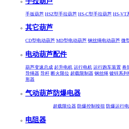
手拉葫芦
手扳葫芦
HSZ型手拉葫芦
HS-C型手拉葫芦
HS-V
其它葫芦
CD型电动葫芦
MD型电动葫芦
钢丝绳电动葫芦
微
电动葫芦配件
葫芦变速总成
起升电机
运行电机
运行跑车装置
卷
导绳器
导杆
断火限位
超载限制器
钢丝绳
镀锌系列
形器
气动葫芦
防爆电器
超载限位器
防爆控制按扭
防爆运行电
电阻器