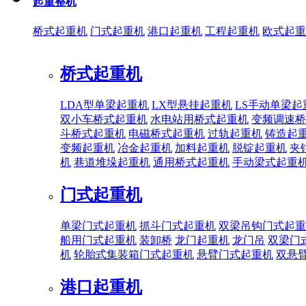
起重整机
桥式起重机
门式起重机
港口起重机
工程起重机
欧式起重
桥式起重机
LDA型单梁起重机
LX型悬挂起重机
LS手动单梁起
双小车桥式起重机
水电站用桥式起重机
变频调速桥
斗桥式起重机
电磁桥式起重机
过轨起重机
铸造起
变频起重机
冶金起重机
加料起重机
脱锭起重机
夹
机
巷道堆垛起重机
通用桥式起重机
手动梁式起重
门式起重机
单梁门式起重机
抓斗门式起重机
双梁吊钩门式起重
船用门式起重机
装卸桥
龙门起重机
龙门吊
双梁门
机
轮胎式集装箱门式起重机
悬臂门式起重机
双悬
港口起重机