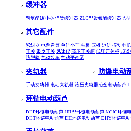
缓冲器
聚氨酯缓冲器
弹簧缓冲器
ZLC型聚氨酯缓冲器
A
其它配件
紧线器
电缆卷筒
单轨小车
夹板
压板
道轨
振动电机
开关
限位开关
风速仪
高压开关柜
低压开关柜
起道
防脱轨
气动绞车
气动平衡器
夹轨器
防爆电动
手动夹轨器
电动夹轨器
液压夹轨器
冶金电动葫芦
环链电动葫芦
DHP环链电动葫芦
HH型环链电动葫芦
KOIO环链
DHT环链电动葫芦
DH环链电动葫芦
DHY环链电