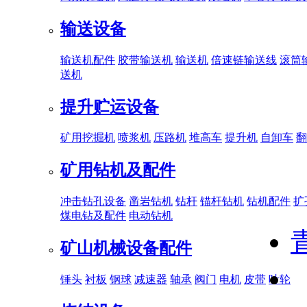
输送设备
输送机配件
胶带输送机
输送机
倍速链输送线
滚筒
送机
提升贮运设备
矿用挖掘机
喷浆机
压路机
堆高车
提升机
自卸车
翻
矿用钻机及配件
冲击钻孔设备
凿岩钻机
钻杆
锚杆钻机
钻机配件
扩
煤电钻及配件
电动钻机
矿山机械设备配件
锤头
衬板
钢球
减速器
轴承
阀门
电机
皮带
叶轮