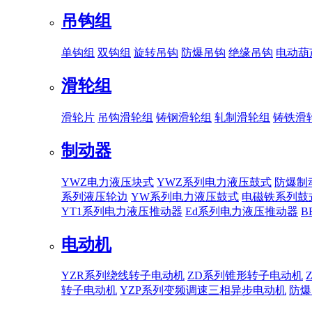
吊钩组
单钩组
双钩组
旋转吊钩
防爆吊钩
绝缘吊钩
电动葫
滑轮组
滑轮片
吊钩滑轮组
铸钢滑轮组
轧制滑轮组
铸铁滑
制动器
YWZ电力液压块式
YWZ系列电力液压鼓式
防爆制
系列液压轮边
YW系列电力液压鼓式
电磁铁系列鼓
YT1系列电力液压推动器
Ed系列电力液压推动器
B
电动机
YZR系列绕线转子电动机
ZD系列锥形转子电动机
转子电动机
YZP系列变频调速三相异步电动机
防爆