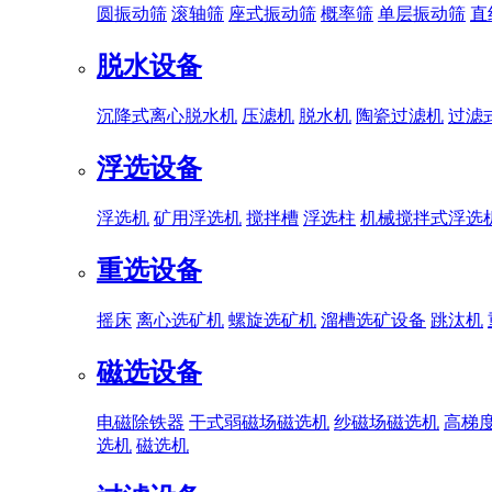
圆振动筛
滚轴筛
座式振动筛
概率筛
单层振动筛
直
脱水设备
沉降式离心脱水机
压滤机
脱水机
陶瓷过滤机
过滤
浮选设备
浮选机
矿用浮选机
搅拌槽
浮选柱
机械搅拌式浮选
重选设备
摇床
离心选矿机
螺旋选矿机
溜槽选矿设备
跳汰机
磁选设备
电磁除铁器
干式弱磁场磁选机
纱磁场磁选机
高梯
选机
磁选机