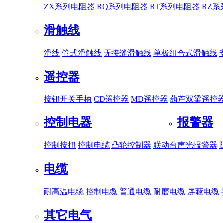
ZX系列电阻器
RQ系列电阻器
RT系列电阻器
RZ
滑触线
滑线
管式滑触线
无接缝滑触线
单极组合式滑触线
遥控器
按钮开关手柄
CD遥控器
MD遥控器
葫芦双梁遥控
控制电器
报警器
控制按扭
控制电缆
凸轮控制器
联动台
声光报警器
电缆
耐高温电缆
控制电缆
普通电缆
耐磨电缆
屏蔽电缆
其它电气