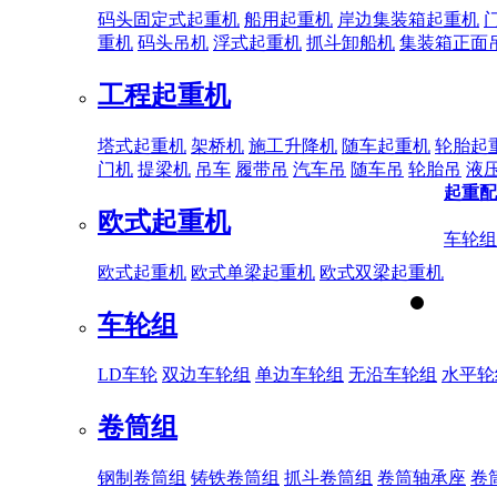
码头固定式起重机
船用起重机
岸边集装箱起重机
重机
码头吊机
浮式起重机
抓斗卸船机
集装箱正面
工程起重机
塔式起重机
架桥机
施工升降机
随车起重机
轮胎起
门机
提梁机
吊车
履带吊
汽车吊
随车吊
轮胎吊
液
起重配
欧式起重机
车轮组
欧式起重机
欧式单梁起重机
欧式双梁起重机
车轮组
LD车轮
双边车轮组
单边车轮组
无沿车轮组
水平轮
卷筒组
钢制卷筒组
铸铁卷筒组
抓斗卷筒组
卷筒轴承座
卷