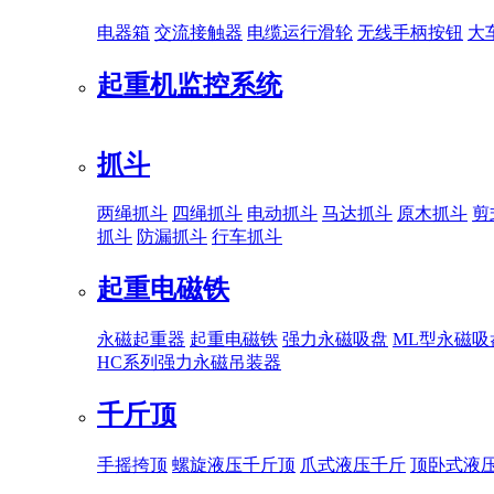
电器箱
交流接触器
电缆运行滑轮
无线手柄按钮
大
起重机监控系统
抓斗
两绳抓斗
四绳抓斗
电动抓斗
马达抓斗
原木抓斗
剪
抓斗
防漏抓斗
行车抓斗
起重电磁铁
永磁起重器
起重电磁铁
强力永磁吸盘
ML型永磁吸
HC系列强力永磁吊装器
千斤顶
手摇挎顶
螺旋液压千斤顶
爪式液压千斤
顶卧式液