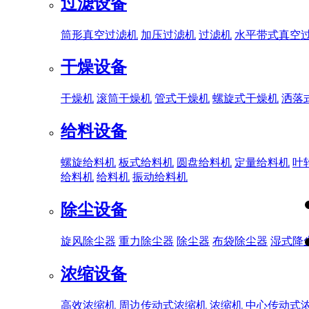
过滤设备
筒形真空过滤机
加压过滤机
过滤机
水平带式真空
干燥设备
干燥机
滚筒干燥机
管式干燥机
螺旋式干燥机
洒落
给料设备
螺旋给料机
板式给料机
圆盘给料机
定量给料机
叶
给料机
给料机
振动给料机
除尘设备
旋风除尘器
重力除尘器
除尘器
布袋除尘器
湿式降
浓缩设备
高效浓缩机
周边传动式浓缩机
浓缩机
中心传动式