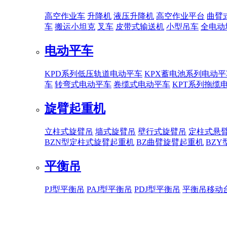
高空作业车
升降机
液压升降机
高空作业平台
曲臂
车
搬运小坦克
叉车
皮带式输送机
小型吊车
全电动
电动平车
KPD系列低压轨道电动平车
KPX蓄电池系列电动平
车
转弯式电动平车
卷缆式电动平车
KPT系列拖缆
旋臂起重机
立柱式旋臂吊
墙式旋臂吊
壁行式旋臂吊
定柱式悬
BZN型定柱式旋臂起重机
BZ曲臂旋臂起重机
BZ
平衡吊
PJ型平衡吊
PAJ型平衡吊
PDJ型平衡吊
平衡吊移动