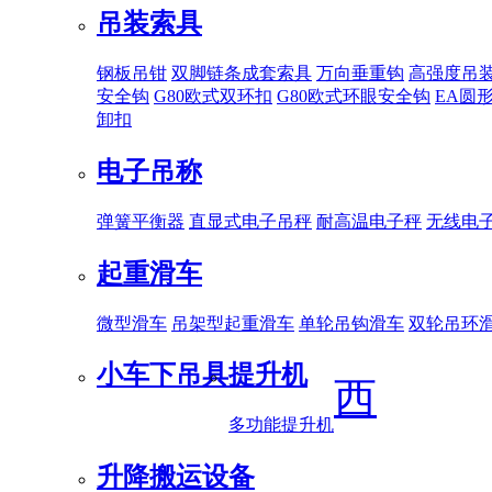
吊装索具
钢板吊钳
双脚链条成套索具
万向垂重钩
高强度吊
安全钩
G80欧式双环扣
G80欧式环眼安全钩
EA圆
卸扣
电子吊称
弹簧平衡器
直显式电子吊秤
耐高温电子秤
无线电
起重滑车
微型滑车
吊架型起重滑车
单轮吊钩滑车
双轮吊环
小车下吊具
提升机
西
多功能提升机
升降搬运设备