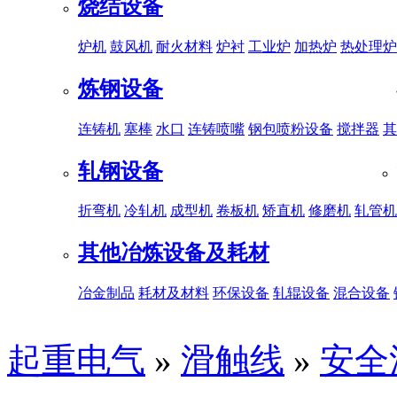
烧结设备
炉机
鼓风机
耐火材料
炉衬
工业炉
加热炉
热处理炉
炼钢设备
连铸机
塞棒
水口
连铸喷嘴
钢包喷粉设备
搅拌器
其
轧钢设备
折弯机
冷轧机
成型机
卷板机
矫直机
修磨机
轧管机
其他冶炼设备及耗材
冶金制品
耗材及材料
环保设备
轧辊设备
混合设备
起重电气
»
滑触线
»
安全