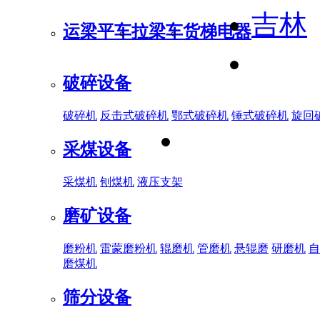
吉林
运梁平车
拉梁车
货梯电器
破碎设备
破碎机
反击式破碎机
鄂式破碎机
锤式破碎机
旋回
采煤设备
采煤机
刨煤机
液压支架
磨矿设备
磨粉机
雷蒙磨粉机
辊磨机
管磨机
悬辊磨
研磨机
自
磨煤机
筛分设备