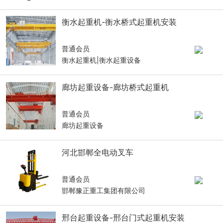
衡水起重机-衡水桥式起重机安装
普通会员
衡水起重机|衡水起重设备
廊坊起重设备-廊坊桥式起重机
普通会员
廊坊起重设备
河北邯郸全电动叉车
普通会员
邯郸豫正重工集团有限公司
邢台起重设备-邢台门式起重机安装