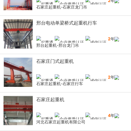
2
年
石家庄起重机-石家庄龙门吊
邢台电动单梁桥式起重机行车
2
年
邢台起重机-邢台龙门吊
石家庄门式起重机
2
年
石家庄起重机-石家庄行车
石家庄起重机
4
年
河北石家庄起重机有限公司